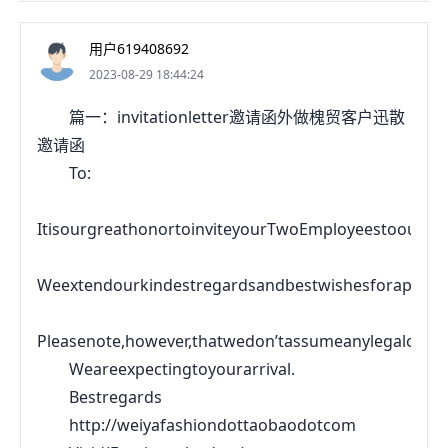
用户619408692
2023-08-29 18:44:24
篇一：invitationletter邀请函外做槐贸客户迅散
邀请函
To:
ItisourgreathonortoinviteyourTwoEmployeestoourcom
Weextendourkindestregardsandbestwishesforapleasa
Pleasenote,however,thatwedon’tassumeanylegalorfina
Weareexpectingtoyourarrival.
Bestregards
http://weiyafashiondottaobaodotcom