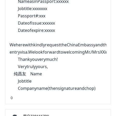
NameasinPassport:xxxxxx
Jobtitle:xxxxxxx
Passport#:xxx
Dateofissue:xxxxxx
Dateofexpire:xxxxx
WeherewithkindlyrequesttheChinaEmbassyandtheGover
entryvisa.WelookforwardtowelcomingMr./MrsXXinChi
Thankyouverymuch!
Verytrulyyours,
纯昌友 Name
Jobtitle
Companyname(thensignatureandchop)
0