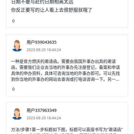
日期不要与赴约日期相离太远
你反正要写的让人看上去很舒服就哦了
0
用户939043635
2023-08-29 18:44:24
一种是官方燃庆的邀请函。需要由我国外事办出具的邀请
函，需要我们企业去当地的外事办先注册登记，备案和申请
具体的申办资料，具体可咨询当地的外事办即可。可以先找
到你当地的外事办的网站去查询或打电话咨询一下。另一种
是公司自主出具的商务邀请唯滑函。大部分国家的客户来中
0
国的时候，办理商务签证只需要有我国境内的公司给他出具
的商务邀请函就可以了，不是所有的国指段腊家都需要有外
事办的官方邀请函的。公司出具的商务邀请函需要包含哪些
内容呢？告诉大家邀请函没有固定的格式。具体可以根据自
用户337963349
己公司的抬头和格式来编写，邀请函的内容需要包含以下要
2023-08-29 18:44:24
素：邀请公司的名称，地址，联系人，联系电话，邀请函出
具的日期，被邀请人姓名，护照号，国籍，性别，公司名
方法/步骤1第一步标题如下图，标题可以直接书写为“邀请函”
称，职务，以及邀请来华的原因和邀请来华的时间，一般时