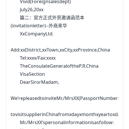
Vivid(Foreignsalesdept)
July26,20xx
篇二：官方正式外贸邀请函范本
(invitationletter)--外商来华
XxCompanyLtd.
Add:xxDistrict,xxTown,xxCity,xxProvince,China
Tel:xxxx/Fax:xxxx
TheConsulateGeneraloftheP.R.China
VisaSection
DearSirorMadam,
We’repleasedtoinviteMr./MrsXX(PassportNumber:xxxx
tovisitsupplierinChinafromxdayxmonthxyeartoxdayxm
Mr./MrsXX’spersonalinformationisasfollow: