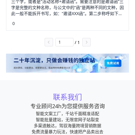
三个字，或者是“活动名称+邀请函”。需要注意的是邀请函”三
间要写从哪一天来到哪一天为止等，最后要落款，写上邀请
字是完整的文种名称，与公文中的“函”是两种不同的文种，因
公司的负责人及其签名，公司的签章和联系方式。这样一份
此一般不能拆开书写，如：“邀请XXX函”。第二步称呼如下
完整的邀请函就制作好啦~
图，称呼的写法“敬语+姓名+后缀”，敬语如：亲爱的、尊敬
0
的，后缀如；先生、女士等，这样的邀请函是发给个人的。
还有邀请函是发送给公司的，一般书写“公司全称”就可以。再
有就是网络，媒体或报刊上公开发布的邀请函，没有明确的
/
1
对象，可省略称呼，或以“敬启者”统称。 第三步正文正文
一般先要交代活动帆芹的背景、目的。然后注明具体活动，
如：念轿喊活动时间、地点、名称等，接下来写邀请语，
如：“特此邀请您参加”。最后，可以写上敬语，如下图。也可
省略。4第四步落款仔野如下图，落款注明举办单位，并盖
章，写明具体的邀请时间。
联系我们
专业顾问24h为您提供服务咨询
智能文案工厂，千站千面精准适配
智能批量建站，无限官网子站裂变
多渠道触达，驾驭海量跨境营销数据
免费流量暴力玩法，快速把产品卖出去