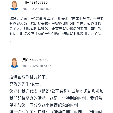
行简单的问候，一般可以直接写“你好/您好”、“你们好”等。
用户489157885
4、正文。正文是邀请函的主体部分，一般要空两格写。正文
2023-08-29 18:44:24
要写清楚邀请的事由、目的、具体事项和具体要求，同时告
知活动的时间、地点和日程安排。要注意用词礼貌、信息正
你好，封面上写“邀请函”二字，用美术字体或手写体，一般要
确，同时言简意赅，让人一目了然。5、惯用语。一般正文的
有图案装饰。抬历搜头顶格写被邀请组织的全体，如邀请的
结尾会使用一些惯用语或敬语，例如“敬请参加”、“敬请光
是个人，则应写明其姓名，正文要写明邀请的事由，举行的
临”、“此致敬礼”等，也可以写成长句，表达自己邀请的真挚
时间、地点及应注意的一些问题。结尾写上礼貌用语。如“敬
之情。一般写法是在正文下一行空两格写，结尾用感叹号，
请光临指导”、“恭请参加”，也可写上“此致，敬礼”等字样。
表达邀请的诚意。6、落款。落款要写上邀请单位或邀请人的
0
落款处署明邀请邀请者姓名，以及发出邀请函的时间。例1王
名称，同时写出发出邀请日期。落款要严谨庄重，如果是单
星星（化名，邀请人名字）：将于星期一为张某(姓名)举行小
位邀请，一般要盖上单位陪罩启公章。7、如果有门票芦如或
女（姓名）周岁纪念。谨于6月3日下午三时在xx路xx饭店特
回执等物要和邀请函一起送给邀请对象，至于其他的活动说
备小酌为庆,特邀请xx届时光临助兴！邀请人姓名谨启20xx年
用户548894993
明资料一般会单独附上几页进行说明。
6月1日（邀请肢判历函必须是三天或者三天以上发出）例2送
2023-08-29 18:44:24
呈某(被邀请人)台启谨定于20**年公历**月**日农历X月X日
庆典。恭请光临!恕邀|时间冲兄：(详细开始时间)席设：(地
邀请函写作格式如下：
点)XXX(邀请人)敬邀20xx年x月x日
尊敬的先生/女士，
您好！我谨代表（组织/公司名称）诚挚地邀请您参加
我们即将举办的活动。这是一个特别的时刻，我们希
望能与您一同分享这个值得纪念的时刻。
活动详情如下：日期：（活动日期）时间：（活动时