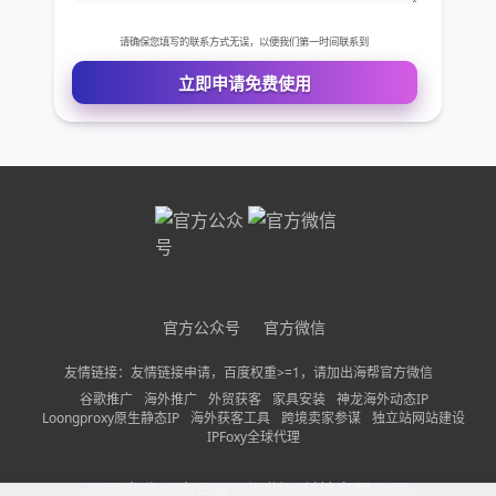
免费VIP权限体验
您的姓名
您的电话
官方公众号
官方微信
友情链接：友情链接申请，百度权重>=1，请加出海帮官方微信
公司名称
谷歌推广
海外推广
外贸获客
家具安装
神龙海外动态IP
Loongproxy原生静态IP
海外获客工具
跨境卖家参谋
独立站网站建设
IPFoxy全球代理
需求描述
公司名称：
中巨量（深圳）科技有限公司