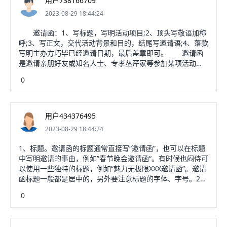
用户738166709
2023-08-29 18:44:24
邀请函：1、写标题，写明活动项目;2、顶头写敬语加称
呼;3、写正文，交代活动背景和目的，结尾写邀请语;4、落款
写明主办方巧毕已经邀请日期，最后盖章即可。 邀请函
是邀请亲朋好友或知名人士、专孝丛芹家等参加某项活动时
所发的请约性书信。它是现实生活中常用的一种日常应用写
0
作文种。在国际交往以及日常的各种社交活动中，这类书信
使用广泛。商务礼仪活动邀请函的主体内容符合邀请函的一
般结构，由标题、称谓、正文、落款组成。 但要注意，
简洁明了，看懂就行，不要太多文字。被邀请者的姓名应写
用户434376495
全，不应写绰号或别名。在两个姓名之间应该写
2023-08-29 18:44:24
上"暨"或"和"，不用顿郑侍号或逗号。
1、标题。邀请函的标题通常直接写“邀请函”，也可以在标题
中写明邀请的事由，例如”春节晚会邀请函“。有时候也闷侍可
以使用一些独特的标题，例如“魅力无极限XXX邀请函”。邀请
函标题一般都是居中的，另外要注意标题的字体、字号。2、
称谓。邀请函的称谓要顶格写，直接写明邀请对象。一般会
0
在姓名前面加上敬语，例如“尊敬的”等，在姓名的后面增加一
些职务、头衔等说明，例如“先生/女士”、“教授”、“局长”等。
3、问候语。在称谓的下一行，要空两格写。是对被邀请人进