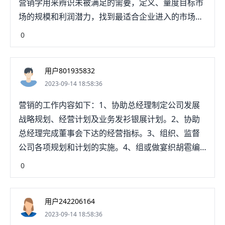
营销学用来辨识未被满足的需要，定义、量度目标市
场的规模和利润潜力，找到最适合企业进入的市场细
分和适合该细分的市场供给品。2、销售是指以销
0
售、租赁或其他任何方式向第三方提供产品和/或服务
的行为，包括看为促进该行为进行的有关辅助活动。
用户801935832
1、营销是一个系统工程，主要有4个环节支撑整个营
2023-09-14 18:58:36
销体系。第一环：产品旁伏第二环：盈利方式第三
环：销售运磨携渠道第四环：传播渠道2、销售，它
营销的工作内容如下：1、协助总经理制定公司发展
是一种时间的积累，专业知识的积累，实战经验的积
战略规划、经营计划及业务发衫银展计划。2、协助
累，行业人脉的积累。不同的销售人员代表着产品不
总经理完成董事会下达的经营指标。3、组织、监督
同的价值。销售，它是改善生活品质的一面镜子。
公司各项规划和计划的实施。4、组或做宴织胡雹编
制年度营销计划及营销费用、内部利润指标的计划。
0
用户242206164
2023-09-14 18:58:36