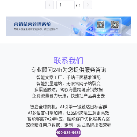
产品年度销售计划。根据公司市场营销战略，提升销
/
1
售价值，控制成本，扩大产品在所负渣胡神责区域的
销售，积极完成销售量指标，扩大产品做悉市场占有
率。动态把握市场价格，定期向公司提供市场分析及
预测报告和个人工作周报。
联系我们
专业顾问24h为您提供服务咨询
智能文案工厂，千站千面精准适配
智能批量建站，无限官网子站裂变
多渠道触达，驾驭海量跨境营销数据
免费流量暴力玩法，快速把产品卖出去
智启全球商机，AI引擎一键触达目标客群
AI多语言引擎加持，让品牌跨境生意更高效
智能客服7×24响应，赋能客户优化服务方案
深挖精准用户数据，定制一站式品牌出海营销
400-086-9686