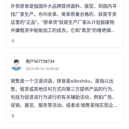
外贸原单是指国外大品牌提供面料、版型，到国内寻
找厂家生产。也叫余单、尾单质量合格的，就是专卖
店里的“正品”。“原单货”就是生产厂家从计划报废物
并嫌粗资中偷偷加工的成衣。它和“真货”的唯绝镇一
区别就在于它不在原计划内，数量较少。还有一种“原
0
单货”，是因为种种问题，被品牌商拒收的“外转内
销”，有时数量颇多。最常见的是颜色差异，或则质量
用户507758734
不合格，也有可能测试通不过。即与外商要求的不一
2023-09-14 18:58:36
致，大部分质量仍然能够保证，但是也不排除质量问
题或者染色不环保等等原因。者蠢工厂为品牌商提供
销售是一个汉语词语，拼音是xiāoshòu，是指以出
的一些打样的版衣也会留存下来，这些也是原单货的
售、租赁或其他任何方式向第三方提供产品的行为，
来源之一，而且品质更好。
包括为促进该行为进行的有关辅助活动，例如广告、
促销、展览、服务等活动。或者说:销售是指实现企业
生产成果的活动，是服务于客户的一场活动。负责产
0
品的市场渠道开拓与销售工作，执如亏行并完成公司