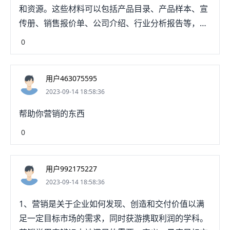
和资源。这些材料可以包括产品目录、产品样本、宣
传册、销售报价单、公司介绍、行业分析报告等，旨
在向潜在买家和合作伙伴介绍产品或服务的特点、优
0
势，并促进销售和业务合作。外贸中营销材料的质量
和内容对于吸引客户和构建良好的企业形象至关重
用户463075595
要。
2023-09-14 18:58:36
帮助你营销的东西
0
用户992175227
2023-09-14 18:58:36
1、营销是关于企业如何发现、创造和交付价值以满
足一定目标市场的需求，同时获游携取利润的学科。