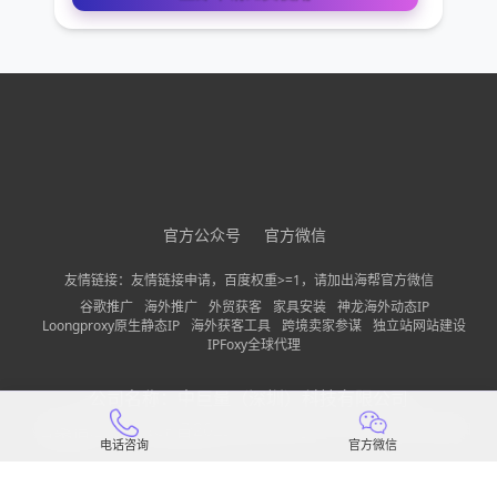
免费VIP权限体验
您的姓名
您的电话
官方公众号
官方微信
友情链接：友情链接申请，百度权重>=1，请加出海帮官方微信
公司名称
谷歌推广
海外推广
外贸获客
家具安装
神龙海外动态IP
Loongproxy原生静态IP
海外获客工具
跨境卖家参谋
独立站网站建设
IPFoxy全球代理
需求描述
公司名称：
中巨量（深圳）科技有限公司
备案信息：
粤ICP备2022150197号-13
隐私政策
网站地图
电话咨询
官方微信
请确保您填写的联系方式无误，以便我们第一时间联系到