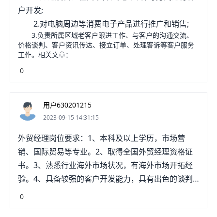
户开发;
2.对电脑周边等消费电子产品进行推广和销售;
3.负责所属区域老客户跟进工作、与客户的沟通交流、
价格谈判、客户资讯传达、接立订单、处理客诉等客户服务
工作。相关文章：
0
用户630201215
2023-09-15 14:31:15
外贸经理岗位要求：1、本科及以上学历，市场营
销、国际贸易等专业。2、取得全国外贸经理资格证
书。3、熟悉行业海外市场状况，有海外市场开拓经
验。4、具备较强的客户开发能力，具有出色的谈判
能力、说服仔派力，亲念团贺和力强。5、具有良好
0
的英语沟通表达能力，团队合作精神强，或碧责任心