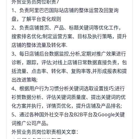
外贸业务员岗位职责7
6、对公司各项业务计划、公司投资项目进行财务可
或者国际贸易专业的毕业生吗？他们都找不到工作
1、负责阿里巴巴国际站店铺的整体运营及回复询
行性论证。7、参与合同条款审查工作，监督合同的
呢，何况你不是此专业的你知道在亚洲韩国，台湾等
盘，了解平台变化规则
执行情况，监控合同执行风险。8、负责财务资料的
都在和中国竞争港口业务吗？你知道某岛事件后，国
2、负责店铺首页、产品、标题关键词等优化工作，
真实、准确，各类凭证、数据的存档。9、执行国家
内出口日本的东西少了多少？最后，外贸和金融业，
搜索排名优化;制定运营方案、目标及执行策略，提升
规定的会计准则，制定公司内部财务、会计制度和工
其实是最难找工作的专业~~如非必要，千万别选择它
店铺的整体流量及转化率.
作程序。（2）办公室1、负责组织制定和完善公司各
~~当然我说的比较悲观，可能会有比尔盖茨、巴菲特
3、每日店铺后台数据监控,分析,定期对推广效果进行
项管理制度，并监督各项制度执行情况2、负责组织
等天才人物出现，但是这概率~~~~~~PS：前几天刚
诊断，跟踪，评估;对线上店铺日常数据直接负责，包
制定公司长期发展规划，制定公司年度经营计划3、
接触了个美国客户丛判兆，我和他们谈来中国开厂，
括流量、点击率、转化率、复购率等,并形成报表和提
负责来访人员的接待，组织公司各种会议和其它重大
他们说，现在老外买东西特别是欧美人，一看到
出改进策略;
活动4、负责对公司总经理指示和总经理办公会决议
MADEINCHINA就不买了~~~中国以前出口的东西残
4、根据用户行为习惯分析关键词选取设置技巧;进行
进行督办与落实5、负责文书、印章管理、合同审查
次品太多了，把口碑做烂了，现在中国出口成本在上
衫贺数据分析、评估关键词质量度、提出关键词的优
及一般法律事务处理6、负责公司内部出差管理与支
升，而质量一直不达标，海关等机构还要红包~~~总
化方案并执行，详情页优化，提升店铺及产品排名;
持、文件的打印、复印及办公设备的维修、养护、车
而言之，外贸真心不好做~~~问题六：外贸公司一般
5、通过各种国外社交平台及B2B平台及Google关键
辆管理。
有哪些部门组成？外贸公司一般有哪些部门组成？
词推广公司产品。
答：财务部:管理帐目销售部:揽货,寻找客户操作部:具
外贸业务员岗位职责相关文章：
体可分为海运、空运、和陆运行政部:管理网络的维