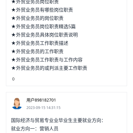
★外贸业务员岗位职责
护,公司的宣传一定要做好,以及负责公司一些杂事如
★外贸业务员有哪些岗位职责
果是小公司的话,我想有这些职务的人就够用了,总体
★外贸业务员的岗位职责
就是这些,也可以从中在细分,在扩充希望蛋卷的回答
★外贸业务员岗位职责精选5篇
可以帮上你。客服部:负责业务的咨询等如果是小公司
★外贸业务员具体岗位职责说明
的话,我想有这些职务的人就够用了,总体就是这些,也
★外贸业务员工作职责描述
可以从中在细分,在扩充采纳哦问题七：外贸专员具体
★外贸业务员的工作职责
做什么工作？外贸专员主要分为：外贸采购，外贸销
★外贸业务员工作职责与工作内容
售。业务跟单。其实都不需要太多在外面跑腿，基本
★外贸业务员的或判派主要工作职责
都是在办公室，电脑操作的要跑腿的事情，也是出国
0
去参加展会等了。问题八：做外贸业务员都有什么要
求啊外贸业务员当然比跟单员好了，跟单太死板，除
了行内的知识可以学到外，外贸这块的专业知识不能
用户898182701
全面了解到。做外贸业务口语是非常重要的，想必你
2023-09-15 14:31:15
这方面不存在问题，成绩很好，呵```不用考什么证
国际经济与贸易专业业毕业生主要就业方向：
的，出来工作都是工作经验较为重要。这两年外贸不
就业方向一：营销人员
好做，刚入门，如果是做外贸业务，底薪除吃住按东