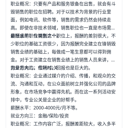
职业概况：只要有产品和服务银备在出售，就会有斗
莞这边看差不多就1500-2500左右不等，提成看公司
毁销售的职位在招聘。对于以技术为背景的行业里
怎么分配了。跟单员也差不多是这个待遇，但不一定
面，例如电讯、软件等，销售的需求仍然会持续走
会有提成。谁都是从入门学到得心应手的，相信自己
高。即使在非技术领域，销售职位也一直是市场需求
会有好的伯乐等着你呢！外贸单证也很重要，如果你
最旺盛的职位类别之一。
薪酬水平：在销售这个职位上，报酬的差别很大，不
找了份业务的工作，船务这边也需要了解，以后自己
少职位的基础工资很少，因为报酬完全建立在锋销毁
做SOHO有用，嘿嘿。我是做外贸的，有空多交流，
销售业绩的基础上，每做成一笔生意都可以得到佣
呵呵，相互学习。问题九：国际贸易专业有哪些就业
金。对于工资建立在销售业绩上的销售人员来讲，压
岗位呢？15分问题十：与外贸相关的工作有哪些1.采
力是巨大的。但同时，回报也是巨大的。
就业方向二：市场/公关
购，负责寻找货源，新产品开发，质量跟踪2.销售，
职业概况：企业通过媒介的介绍、传播，和观众的交
负责对外洽谈，签约3.制单：负责结汇单据4.报关：
流、沟通和互动，在公众面前树立并强化公司的品牌
负责报关5.财务：负责结汇，核销事实上现在大部分
形象，在市场竞争中赢得先机。而在这一系列活动安
的情况是，采购，销售和制单由一个人负责，而报关
排中，专业公关是企业的好帮手。
则委托给报关行做。外贸公司越大分工越细
薪酬水平：2000-4000元/月不等。
就业方向三：金融/保险/投资
职业概况：工作内容广泛，报酬差距较大，收入多半