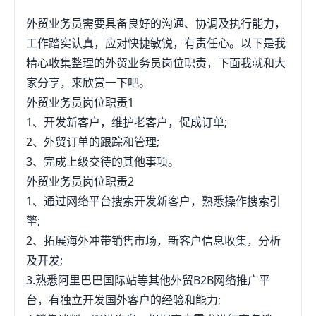
供应管理部1、保障产品销售工作的顺利进行，制定
的。职位基本上有：1、进口业务员，出口业务员
外贸业务员需要具备良好的沟通、协调及执行能力，
合理的采购计划并组织实施。2、对采购工作和供应
（负责与客户洽谈业务，签订合同，制作贸易单据）
工作踏实认真，应对快捷敏锐，有责任心。以下是我
商库存计划进行统筹策划，降低供应商库存成本。
2、进口付汇，出口收汇专员（负责帮客户办理收付
精心收集整理的外贸业务员岗位职责，下面我就和大
3、选择、考核和管理供应商，建立长期互惠互利的
外汇）3、跟单员（负责跟进进出口货物的物流安
家分享，来欣赏一下吧。
合作关系，建立供应商档案。4、收集、整理并完善
排）4、办税专员（负责安排进口货物的付税，出口
外贸业务员岗位职责1
供应市场信息。5、协调和处理退货和返工事宜，提
货物的退税工作）5、结算专员（负责最后与客户结
1、开发新客户，维护老客户，促成订单;
供售后支持。6、参与产品质量事故分姿春析与解
算所有费用）问题三：外贸工作有哪些具体的职位和
2、外贸订单的跟踪和管理;
决。7、负责组织成套项目供应工作。8、制定供应管
工作外贸跟单外贸助理外贸业务员单证员业务经理业
3、完成上级交待的其他事项。
理制度、库存管理制度，确保供应管理质量达到标准
务主管业务总监财务基本上就这些了问题四：外贸公
外贸业务员岗位职责2
（4）市场运作部1、负责制定年度营销计划并督促销
司有哪些职位啊。外贸业务员单证员船务采购员品管
1、通过网络平台搜索开发新客户，熟悉操作搜索引
售部门贯彻执行2、制定公司品牌、产品推广和公关
憨会计等等根据公司的性质和大小不同。问题五：什
擎;
策划方案并组织实施3、实施客户满意率调查和经销
么是外贸？外贸工作具体是干嘛啊？晕~~~外贸牵涉
2、拓展海外冲带销售市场，新客户信息收集，分析
商满意率调查，并作相应处理4、收集、汇迹做耐总
好多东西和岗位呢，不过你放心，基本上外贸大部分
及开发;
市场信息，进行市场调研，并递交相关报告5、负责
岗位和财务无关~~~外贸，简单的说，就是把中国产
3.熟悉阿里巴巴国际站等其他外贸B2B网络推广平
产品规划、新产品开发建议6、负责公司的品牌及注
的东西卖到国外去，卖之前，你先要通过电话或者
台，有独立开发国外客户的经验和能力;
册商标的管理与保护7、公司对外网站内容的更新和
EMAIL或者传真和老外联系，先推销自己的产品，当