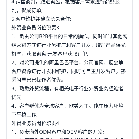
4.销售谈判，跟进询盘，根据客户需求进行商务谈
管理8、负责接收经销商投诉电话，组织协调相应部
他有意向了，你给他报价，老外讨价还价~最后确定
判，促成订单;
门解决9、负责销售合同履行的全过程协调工作，确
好价格后，联系集装箱或者飞机出口，当然，出口前
5.客户维护并建立长久合作;
保合同履行10、安排货物运输、配载，办理单证、报
需要像中国海关申报，到了那里以后需要给国外海关
外贸业务员岗位职责3
关手续11、业务相关数据统计并报送有关部门12、制
申报，安排拖车送货上门等~~~其实外贸和淘宝上卖
1、负责公司B2B平台的日常的操作，同时通过其他网
定并完善各项市场运作和业务支持相关制度2、技术
东西没多大区别，上面说的过程中每个过程都可能会
络营销方式进行业务推广和客户开发，增加产品曝光
中心技术品管部1、根据新产品开发计划要求进行新
有一个岗位，比如专门和国外推销的就是外贸销售，
机率，获取询盘;开发客户获取订单;
产品研究开发，并负责现有产品的改良与技术完善工
专门报关的就是报关员，专门报价的叫预算员，专门
2、对公司提供的阿里巴巴平台，公司官网，展会等
作，记录和整理各种实验数据、技术报告、软件等技
联系集装箱和飞机的是货代，货代也能细分好多岗位
客户资源进行开发和维护，同时可自主开发客户。熟
术文档，按有关规定及时存档。2、做好物资、产品
~~~另外，外贸和国内贸易，最容易搞脑子的就是贸
悉阿里巴巴操作者优先。
的检验，妥善保管检验纪录，建立质量档案。3、收
易条款，有FOB,CIF,C&F,EXWORK等~其实贸易条款
3、熟悉外贸流程，有相关电子行业外贸业务经验者
集最新技术信息，提出产品开发建议和技术可行性分
看上去高大上，其实说穿了，理解了也就那么回事，
优先
析。4、制定公司主要产品、关键零配件、原材料的
条款主要规定国内拖车到港口，报关费，其他国内费
4、客户群体为全球客户，欧美为主。能在压力环境
技术标准、质量标准和检测标准，组织技术认证和专
用，集装箱运输费用，保险费等费用是由谁承担而已
下平稳工作;
利申请、管理工作。5、负责公司项目合同签订前的
~一般常用的只有3-4个当然，任何销售都离不开算价
外贸业务员岗位职责4
技术支持工作，解决合同履行过程中和售后维护中的
格，不过外面的价格算起来肯定没有专业财务那么复
1、负责海外ODM客户和OEM客户的开发;
技术问题，参与用户质量投诉的处理工作，并负责组
杂，那么多数字~~最后，作为一个10+年的外贸人