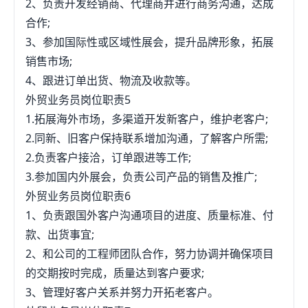
2、负责开发经销商、代理商并进行商务沟通，达成
织质量事故的分析、鉴定、处理工作。6、参加技术
员，除非你家有关系，除非你有国外做商人的朋友，
合作;
培训教材的编写，负责对内部技术人员及用户的技术
除非你海关有亲戚，否则不建议从事外贸工作~原因
3、参加国际性或区域性展会，提升品牌形象，拓展
培训。7、对供应合作厂家提供技术指导和质量管理
如下：你知道国内有多少外贸公司吗？有多少人从事
销售市场;
指导，提高厂家技术水平和质量管理水平。8、对产
外贸吗？明确的告诉你外贸已经非常非常饱和了，就
4、跟进订单出货、物流及收款等。
品质量状况进行分析，协助设计、工艺、生产环节改
我上海来说，光是货代公司就超过3000家了，竞争那
外贸业务员岗位职责5
善产品质量。9、根据需要对供应厂商所使用的原材
个激烈~~你知道国际金融危机吗？老外这几年日子也
1.拓展海外市场，多渠道开发新客户，维护老客户;
料和过程中质量进行监控。10、制定和完善质量检验
不好过，他们都开始节约的过日子了，导致对出口需
2.同新、旧客户保持联系增加沟通，了解客户所需;
制度、开发管理制度，确保技术开发和产品质量水
求剧减你知道人民币汇率贬值了吗？以前我做外贸，
2.负责客户接洽，订单跟进等工作;
平。3、管理中心（1）财务部1、进行宏观经济预
赚100美金，等于赚了800-1000RMB，现在100美金
3.参加国内外展会，负责公司产品的销售及推广;
测、外汇市场预测和公司需要的资金预测，实现对资
才605RMB~~~而且汇率越来越低~预计到1:5才会停
外贸业务员岗位职责6
金的有效调度。2、编制和执行预算、财务收支计
你知道国内用工成本越来越高，消费水平越来越高，
1、负责跟国外客户沟通项目的进度、质量标准、付
划、信贷计划，拟定并实施资金筹措和使用方案，合
导致出口产品成本上升，老外现在都不要中国产品
款、出货事宜;
理有效使用资金。3、进行各项成本的预测、计划、
了，他们都改去印度，泰国等地方进货了~你知道这
2、和公司的工程师团队合作，努力协调并确保项目
分析和考核，加强对成本费用的控制。4、定期进行
几年倒闭多少外贸渗租公司了吗？告诉N多~~~特别
的交期按时完成，质量达到客户要求;
财务分析和公司运行状况分析，为公司经营管理决策
是纺织品，以前的外贸纺织品工厂现在没倒闭的，都
3、管理好客户关系并努力开拓老客户。
提供翔实依据。5、进行税务筹划，办理税务事宜。
在做淘宝~~~你知道国内大专，本科有多少金融专业