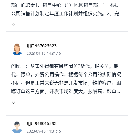
部门的职责1、销售中心（1）地区销售部：1、根据
公司销售计划制定年度工作计划并组织实施。2、完
成地区年度销售任务，并负责货款回收。3、负责协
0
调用户培训、技术支持、货物退换和维修等售后服
务。4、经销商开发和管理。5、提出市场推广建议，
用户967625623
并负责实施市场推广方案6、收集和整理市场情报并
2023-09-15 14:31:15
反馈给公司有关部门。7、及时跟踪产品质量情况并
反馈给公司有关部门。8、负责制定并完善销售管理
问题一：从事外贸都有哪些岗位?货代，报关员，船
制度，保证服务质量。（2）成套部1、根据公司营销
代，跟单，外贸公司操作，根据每个公司的实际情况
目标制定年度工作计划。2、完成年度销售任务，并
不同。但是正常来说无非是开发市场，维护客户，跟
负责账款回收。3、负责组织成套项目投标工作，负
踪订单这三方面。开发市场难度大，报酬高，跟单上
责中标后追踪和签订合同。4、负责成套业务代理商
手快，工作平淡。建议冲高做销售。（开发市场)。问
0
和合作伙伴开发与管理。5、负责组织成套项目的实
题二：外贸公司会有哪些职位在中国国内国际贸易是
施工作。6、收集和整理市场情报并反馈给公司有关
受国家管制的，不是任何一家公司都能做国际贸易，
部门。7、及时跟踪项目质量情况并反馈给公司有关
用户968015592
要做国际贸易就需要申请进出口经验权。外贸公司就
部门。8、负责制定并完善成套项目管理制度。（3）
2023-09-15 14:31:15
是帮国内的没有进出口经营权的企业代理进出口贸易