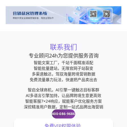
联系我们
专业顾问24h为您提供服务咨询
智能文案工厂，千站千面精准适配
智能批量建站，无限官网子站裂变
多渠道触达，驾驭海量跨境营销数据
免费流量暴力玩法，快速把产品卖出去
智启全球商机，AI引擎一键触达目标客群
AI多语言引擎加持，让品牌跨境生意更高效
智能客服7×24响应，赋能客户优化服务方案
深挖精准用户数据，定制一站式品牌出海营销
400-086-9686