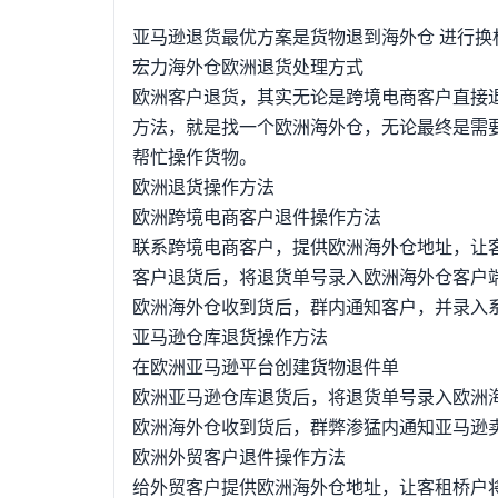
展模式是由：B2B；B2C，进口；出口，第三
亚马逊退货最优方案是货物退到海外仓 进行换
猫国际；京东全球购，B2B+进出口+自营组
宏力海外仓欧洲退货处理方式
品经营行为。1.2跨境电商发展中退换货问题
欧洲客户退货，其实无论是跨境电商客户直接
右。退货率较高的品类是服装、玩具、鞋包类产
方法，就是找一个欧洲海外仓，无论最终是需
在1%-3%左右。当前对于跨境电商退换货问
帮忙操作货物。
明确等问题，但同时经过对相关跨境电商企业
欧洲退货操作方法
人力成本、仓库积压、卖家弃货问题，相关政
欧洲跨境电商客户退件操作方法
跨境电商消费体验度相对本土消费较差的现状
联系跨境电商客户，提供欧洲海外仓地址，让
是相当大的阻碍。2.物流退换货中的具体问题2
客户退货后，将退货单号录入欧洲海外仓客户
美国家，运费需要在100—150元之间，这
欧洲海外仓收到货后，群内通知客户，并录入
削弱了，相对成本加高，这也导致很多人选择
亚马逊仓库退货操作方法
本大大削弱，由我国国内快递进行运输，以“四
在欧洲亚马逊平台创建货物退件单
成本相比具有相当强的成本优势货物产生产品
欧洲亚马逊仓库退货后，将退货单号录入欧洲
本，都会使交易体验变差，对商家来说是销量下
欧洲海外仓收到货后，群弊渗猛内通知亚马逊卖
国外的卖家来说，物流费用太高已经成为阻碍
欧洲外贸客户退件操作方法
验。2.2退货周期长在买家确认需要进行退货
给外贸客户提供欧洲海外仓地址，让客租桥户