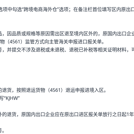
”选项中勾选“跨境电商海外仓”选项；在备注栏首位填写区内原出
品，因品质或规格等原因需出区退至境内区外的，原国内出口企
物（4561）监管方式向主管海关申报进口报关单。
号，并提交不涉及退税或未退税、退税已补税等相关证明材料，
退货，按照退运货物（4561）退运申报进境入区。
KJHW”
外的退货，原国内出口企业应在原出口进区报关单放行之日起1
号。