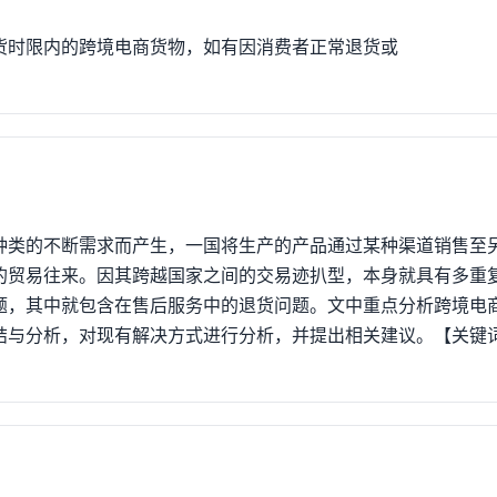
货时限内的跨境电商货物，如有因消费者正常退货或
种类的不断需求而产生，一国将生产的产品通过某种渠道销售至
的贸易往来。因其跨越国家之间的交易迹扒型，本身就具有多重
题，其中就包含在售后服务中的退货问题。文中重点分析跨境电
结与分析，对现有解决方式进行分析，并提出相关建议。【关键
1跨境电商发展现状《中国跨境进口零售电商市场季度监测报告201
口零售电商市场规模为938.2亿元，环比上涨17.6%。中国电子
中国网络零售市场数据监测报告》显示，“一带一路”建设的实施推动跨
万亿元，同比增长33.3%，预计2017年将达到18543亿元。以
仅前景可观，而且现今可直观看到的数据也非常可观。现今跨境