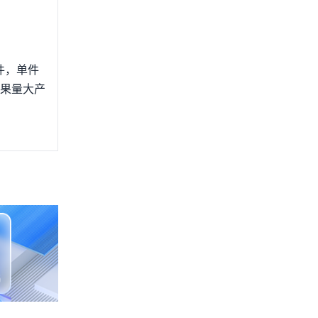
环节过多又
方平台，
口产品方
雨淋、渗
件，单件
问题造成
如果量大产
果由物流
照已有的
税仓能解
商发展之
存储退货
商品需要人
情况下，
械产品，
行的工作
会直接选
如何处理
品，这些