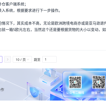
、运输、国外海关清关、国外商品集货、配送这7个环节，由于
外仓客户端系统；
卖家还是买家，时间耗费太长。对中小企业来说，即使使用第三
录入系统，根据要求进行下一步操作。
货问题，对整体发展是不利的。2.3B2B退货产品质量问题在出
B2B商品通常以海运进行产品跨境运输。在海运中会遇到淡水
的情况下，其实成本不高，无论是欧洲跨境电商亦或是亚马逊退
损破碎、受热受潮和包装破裂等风险，会导致货物受到以上姿猜
也就一箱5欧元左右，当然这个还是要根据货物的大小以变动，
用的产品不论由买家还是卖家承担，势必增加企业运营成本；如
和卖家企业的商品周转和资金周转都会造成影响。2.4海外仓按
外仓的模式。国内外商家大多以进驻某第三方平台进行合作，保
国外消费者购买我国产品的退货问题。海外仓在当时进行跨境电
有很多问题出现。目前海外仓对于退货的解决处在“接收、记录、
10 / 页
跳至
长时间处于较低的水平，在欧美发达国家的人力成本居高，而退货的
货量较少的情况下，退货需求可以得到满足，如果退货量较多的
对于部分商品，例如服装产品，需要重新包装进行销售；对于机
他品类产品由于其产品的特殊性和当地的法律条文，需要人工进
进行维修和二次销售；如果货物成本比物流费用还低的情况下，卖家
国内的成本降低了70%。同时对于这些商品的处理也就成问题，
了难题。2.4.3库存周转、积压问题当一个仓库有众多商家的产