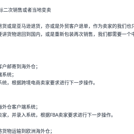
方；自营，这三个组合进行组合而成的。最常见的B2C+进口+自
标二次销售或者当地变卖
合就是阿里巴巴；敦煌网的跨境电商项目。三种组合进行搭配进行
跨境电商产品的退货率因为产品品类不同，退货率此岩平均大概在3
退货或是亚马逊退货，亦或是外贸客户退单，作为卖家的我们也
品，退货率在10%-20%左右，相对较低的是美妆、食物等产品
要讲货物退回到国内，或是重新包装再次销售，我们都需要一个
题研究中，比较突出的问题主要针对于物流成本高、运输周期长、
走访调查发现还有其他具体的问题，例如：退换货的质量问题，
策问题，不同国家的物流对接问题。这些问题造成了卖家和买家
，而且如果不及时进行调整和改进，对未来的跨境电商整体行业
客户邮寄到海外仓；
.1B2C退换货运费成本高以小件包裹来看的话，运送1KG以下的
端系统；
对于跨境进行商品运输的商家来说，国外直邮商品的价格优势在运
系统，根据跨境电商卖家要求进行下一步操作。
海外代购。对于中高档奢侈品来说，使用人力成本进行运输，相
通一达”为例，邮费起步在8元，每增加一公斤加4元，这与上述
质量问题之后，需要进行国际快递进行物流运输，不论是哪方承
海外仓客户端系统；
滑的潜在因素，对整体B2C跨境电商行业是发展的阻碍。对于
家，并录入系统，根据FBA卖家要求进行下一步操作。
跨境电子商务最大的阻碍。不仅仅指发货，更多的是退货阶段的
来说，根据采访不同的跨境电商企业的负责人，大致退货周期要用
将货物运输到欧洲海外仓；