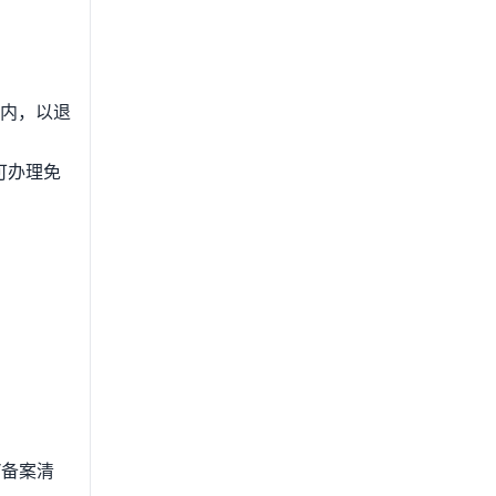
年内，以退
可办理免
/备案清