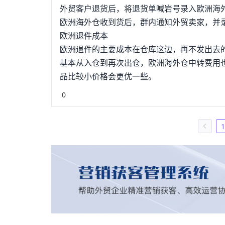
右，其中包括商品国内运输阶段、集货、清关
外贸客户退货后，将退货单喊岩号录入欧洲海
不可省略，造成时间相对过长的问题。这对于
欧洲海外仓收到货后，群内通知外贸卖家，并
即使可以解决发货时间问题，也无法解决单人退
欧洲退件成本
面，小件商品通常使用航空邮件进行运输，大宗
欧洲退件的主要成本在仓库这边，再不发出去
漏、短量、锈损、钩损、串味、混杂玷污、碰
基本从入仓到再次出仓，欧洲海外仓中转费用
的损失。同时，这些由于退货物流造成无法使
品比较小价格会更优一些。
运输保险赔付，还需要进行验货等时间，对买家
解决物流运输中的问题，很多企业都采用了海
0
决我国消费者商品退货问题，海外仓能够解决
时发挥了很重要的作用，但因其模式新颖，也
1
商品”。2.4.1人力成本高中国的人力成本
力进行查验哪些是可以二次销售的商品，在退
海外仓是没有足够的人力去进行退货查验的。
需要重新质检来进行可二次消费证明；对于其
相对庞杂。2.4.2卖家弃货问题在商品可以
择弃货。对于一些大货弃货，卖家比单个发回
这些没有办法发回国内和二次销售的产品也就成