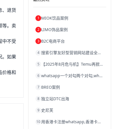
息、退货
MIOK饮品案例
1
额等。卖
LIMO饰品案例
2
程中不受
B2C电商平台
3
搜索引擎友好型营销网站建设全攻略
4
况。如果
【2025年8月危与机】Temu再掀封店风暴，独立站才是跨境卖家的避险通道
5
品价格和
whatsapp一个对勾两个对勾,whatsapp对勾代表什么意思
6
BREO案例
7
独立站DTC出海
8
史尼芙
9
用香港卡注册whatsapp,香港卡不能注册whatsapp
10