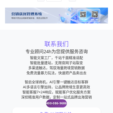
联系我们
专业顾问24h为您提供服务咨询
智能文案工厂，千站千面精准适配
智能批量建站，无限官网子站裂变
多渠道触达，驾驭海量跨境营销数据
免费流量暴力玩法，快速把产品卖出去
智启全球商机，AI引擎一键触达目标客群
AI多语言引擎加持，让品牌跨境生意更高效
智能客服7×24响应，赋能客户优化服务方案
深挖精准用户数据，定制一站式品牌出海营销
400-086-9686