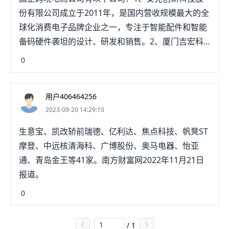
份有限公司成立于2011年，是国内营收规模最大的全
球化消费电子品牌企业之一，专注于智能配件和智能
备码硬件袭坦的设计、研发和销售。2、厦门吉宏科
技股份有拍滚桐限公司成立于2003年，注册资本
0
378，409，288元人民币，以快消品展示包装为主营
业务，服务于快消品行业龙头客户。3、深圳价之链
用户406464256
跨境电商有限公司，是浔兴股份控股子公司，以外贸
2023-09-20 14:29:10
B2C电子商务运营为核心业务，目前主要通过
Amazon、eBay、aliexpress等平台，将高质量、高
生意宝、凯改轿前瑞德、亿利达、焦点科技、帆凳ST
性价比产品。
摩登、中远核清海科、广博股份、奥马电器、怡亚
通、青岛金王等41家。南方财富网2022年11月21日
报道。
0
/
1