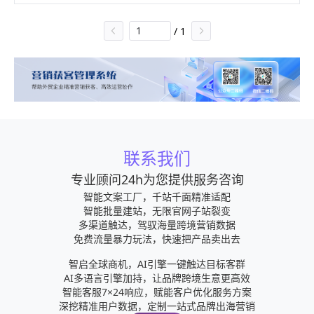
电子商务，使其不同于传统的交易方式而呈现出自己
出的结果数量为2000条，这个数量为约数，由于A9
的特点。
/
1
算法是预估匹配，所以一般的精准数量会比这个数量
要少一些。但是，我们可以根据关键词来减少这样的
竞争，比如，当你搜索“榨汁机小型”时，显示出的
联系我们
专业顾问24h为您提供服务咨询
智能文案工厂，千站千面精准适配
智能批量建站，无限官网子站裂变
多渠道触达，驾驭海量跨境营销数据
免费流量暴力玩法，快速把产品卖出去
智启全球商机，AI引擎一键触达目标客群
AI多语言引擎加持，让品牌跨境生意更高效
智能客服7×24响应，赋能客户优化服务方案
深挖精准用户数据，定制一站式品牌出海营销