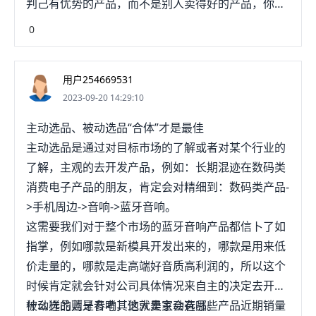
判己有优势的产品，而不是别人卖得好的产品，你就
去选，没有优势的产品，你是很难运作起来，打造成
0
为爆款的，因为电商最终拼的还是价裤脊格。怎么选
品？很多培训大师讲的都是理论，也许他们自己连跨
用户254669531
境电商的实操都没有做过，理论还可以，但真正能选
2023-09-20 14:29:10
出一款爆款来，也还真的不容易的。直接举例来分
析，也许更加容易理解怎么选品，当然，选择什么产
主动选品、被动选品“合体”才是最佳
品也是必须从自身的优势来判断能不能下手去干的，
主动选品是通过对目标市场的了解或者对某个行业的
最近的这一款产品出现了，也被大家所看好，你们认
了解，主观的去开发产品，例如：长期混迹在数码类
为能不能爆单呢？猫咪拖鞋据说日本卖得很火爆，在
消费电子产品的朋友，肯定会对精细到：数码类产品-
国内也掀起了一大波的热潮，从产品的设计上来讲，
>手机周边->音响->蓝牙音响。
能揪住很多爱猫人士的心，并且这是一款实用型的产
这需要我们对于整个市场的蓝牙音响产品都信卜了如
品，鞋总该要穿的吧！并且在色彩上也很吸引人，对
指掌，例如哪款是新模具开发出来的，哪款是用来低
于小年轻来说，那是毫无抵抗力啊！也许你会觉得拖
价走量的，哪款是走高端好音质高利润的，所以这个
鞋没有什么利润，其实也不是的，我记得有一次在一
时候肯定就会针对公司具体情况来自主的决定去开发
个沙滩产品的专卖店里看到有的拖鞋，一双标价是
什么样的蓝牙音响，这就是主动选品。
被动选品则是参考其他大卖家会有哪些产品近期销量