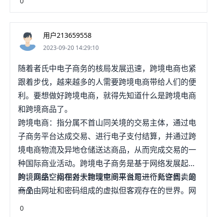
0
况且，亚马逊是以用户体验为主导的平台。所以，一
个产品如果想有销量，首先必须满足人们的需求，这
用户213659558
样的产品在上架后，才会吸引到消洞顷费者的点击和
2023-09-20 14:29:10
购买。就目前的市场里看，亚马逊已经过了人人都能
赚钱的时代，放眼望去，每个品类的竞争都非常激
随着者氏中电子商务的核局发展迅速，跨境电商也紧
烈。以往的任意选品、1688找货、打包发FBA的模式
跟着步伐，越来越多的人需要跨境电商带给人们的便
已经渐渐被人们摒弃。选个好产品，再加上一定的运
利。要想做好跨境电商，就得先知道什么是跨境电商
营手段，赚点钱还是轻而易举的。只不过，如果选品
和跨境商品了。
没选好，一不小心进入了红海领域或是进入了大卖们
跨境电商：指分属不首山同关境的交易主体，通过电
厮杀的领地，那就只能充当炮灰，默默无闻了。那么
子商务平台达成交易、进行电子支付结算，并通过跨
成功的卖家都是如何选品的呢？我教你6招!查询市场
境电商物流及异地仓储送达商品，从而完成交易的一
现有的供应量第一、查询市场现有的供应量根据你运
种国际商业活动。跨境电子商务是基于网络发展起来
营的站点网站，查询你的产品名，看看究竟有多少相
的，网络空间相对于物理空间来说是一个新空间，是
跨境商品：指在各大跨境电商平台可进行允许售卖的
关listing已经在卖，这样可以大致预估产品上市后的
一个由网址和密码组成的虚拟但客观存在的世界。网
商品
竞争程度，一般是以亚马逊前台搜索框内搜索出的数
络空间独特的价值标准和行为模式深刻地影响着跨境
0
量进行判断。例如，在亚马逊上输入“榨汁机”，显示