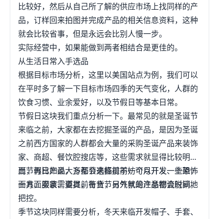
100-200，你想想这样的拖鞋成本才多少呢？当然，
比较好，然后从自己所了解的供应市场上找同样的产
这是一款比较简单的产品，竞争起来也会很激烈的，
品，订样回来拍图并完成产品的相关信息资料，这种
因为做出来的技术可以说是0技术了，所以最终拼的
就会比较省事，但是永远会比别人慢一步。
还是走量，还是款式，还是价格，像这类实用的产品
实际经营中，如果能做到两者相结合是更佳的。
有大市场，但也是大红海的产品，能成为爆款，但能
从生活日常入手选品
爆的时间有多长就不好说了。如果你是做是服装类，
根据目标市场分析，这里以美国站点为例，我们可以
鞋类的，有自己的工厂优势，投产一些来试错，也是
在平时多了解一下目标市场四季的天气变化，人群的
可以的，并且对于已有的生产线来说，这样的试错成
饮食习惯、业余爱好，以及节假日等基本日常。
本是很低的，并且如果能产量，你的速度也是最高
节假日这块我们重点分析一下。最常见的就是圣诞节
的。由上面产品举例中，我们在选品的时候，要注意
来临之前，大家都在去挖掘圣诞的产品，是因为圣诞
的几点：第一、爆款是可遇不可求，但是刚需的产品
之前西方国家的人群都会大量的采购圣诞产品来装饰
市场一定有，实用才是稳卖的根本。第二、自身有优
家、商超、餐饮腔搜店等，这些需求就显得比较明
势要让优势更突出，很多卖家充其量就是一个“二手中
显，再比如说，万圣节来临前不妨可以开发一些恐怖
而节假日产品大多都会选择提前一个月开发、上架，
介”，赚点中间差价，这样体现不出自己的优势，因为
面具、服装、道具，符合节日气氛的产品都会脱销。
一方面卖家需要提前备货，另外就是注意物流时间地
这样有的优势只是时差，比别人快，比别人铺更多的
把控。
货，所以为了建立自己的优势，在选品的时候，最好
季节这块同样需要分析，冬天来临开发帽子、手套、