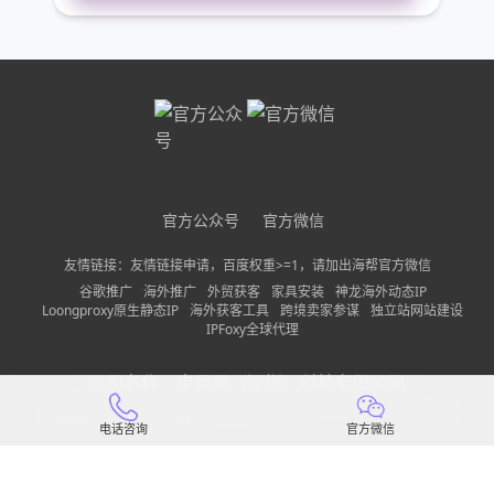
您的电话
公司名称
需求描述
官方公众号
官方微信
友情链接：友情链接申请，百度权重>=1，请加出海帮官方微信
谷歌推广
海外推广
外贸获客
家具安装
神龙海外动态IP
请确保您填写的联系方式无误，以便我们第一时间联系到
Loongproxy原生静态IP
海外获客工具
跨境卖家参谋
独立站网站建设
IPFoxy全球代理
立即申请免费使用
公司名称：
中巨量（深圳）科技有限公司
备案信息：
粤ICP备2022150197号-13
隐私政策
网站地图
电话咨询
官方微信