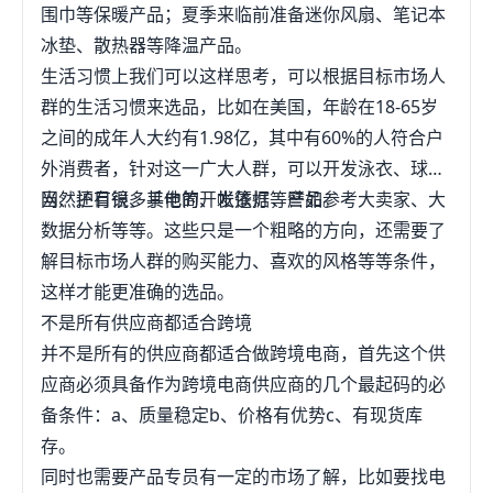
能把自己的供应链优势给整理好，因为跨境电商最终
围巾等保暖产品；夏季来临前准备迷你风扇、笔记本
的竞争就是供应链优势。第三、跨境电商选品中的老
冰垫、散热器等降温产品。
生常谈的就是平台的数据分析，用大数据来寻找蓝海
生活习惯上我们可以这样思考，可以根据目标市场人
产品。第四、胡虚渗试错是选品的第一法则，爆款只
群的生活习惯来选品，比如在美国，年龄在18-65岁
是试错的结果。更多精彩电商干货尽在本站，请继续
之间的成年人大约有1.98亿，其中有60%的人符合户
支持、关注我们吧
外消费者，针对这一广大人群，可以开发泳衣、球
网、护目镜、手电筒、帐篷灯等产品。
当然还有很多其他的开发依据，譬如参考大卖家、大
数据分析等等。这些只是一个粗略的方向，还需要了
解目标市场人群的购买能力、喜欢的风格等等条件，
这样才能更准确的选品。
不是所有供应商都适合跨境
并不是所有的供应商都适合做跨境电商，首先这个供
应商必须具备作为跨境电商供应商的几个最起码的必
备条件：a、质量稳定b、价格有优势c、有现货库
存。
同时也需要产品专员有一定的市场了解，比如要找电