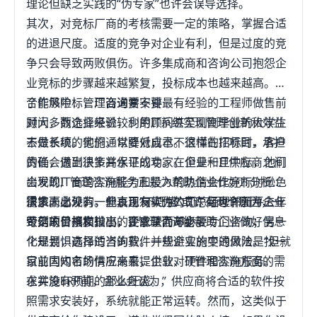
理论但缺乏实践的“伪专家”也许会误导选择。
其次，对竞标厂商的考核需要一定的策略，掌握合适
的进退尺度。适度的竞争对企业有利，但是过度的竞
争只会导致两败俱伤。许多集成商和咨询公司抱怨企
业竞标的步骤越来越繁复，投标成本也越来越高。为
了能够中标，厂商通常安排最有经验的工程师做售前
合作风险：管理咨询要不要
顾问，而选择经验较少的顾问甚至刚刚毕业的大学生
对大多数企业来说，利用IT系统实现管理创新和效益
去做系统的实施，以降低成本。这样在招标时，客户
不是长项。他们通常要对自己不很懂的IT项目，承担
的确会遇到很多高水平的专家。但是一旦中标，他们
责任，做出决策并保证成功。在企业和IT供应商之间
会发现厂商的实施能力和投入的热情会比竞标时逊色
出现的IT管理咨询服务正是为帮助企业作好IT分析和
很多。此外，一些真正有实力的IT厂商也许因为企业
决策而出现的。北京用友软件公司总经理郭新平去年
需求未必没有，但表现“不旺盛”或许有两个原因，一
苛刻的价格和过高的要求望而却步。
毁信末曾撰文指出，IT管理咨询能帮助企业做好信息
个是项目规模较小，企业认为不必要专门咨询；另一
化规划，选择适当的软件并规避实施中的风险。“但就
个是畏惧高昂的咨询费。一些企业的变通做法是找一
目前国内市场情况来看，企业对IT管理咨询方面的需
家业内知名的供应商来提供软、硬件和实施服务。
求并没有预期的那么旺盛。”
在实施ERP前，企业会认为，供应商将合适的软件按
照需求安装好，系统就能正常运转。然而，这类似于