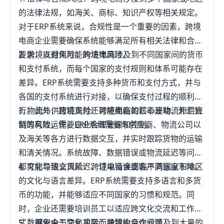
的法律法规，如海关、商标、知识产权等相关规定。
对于ERP系统来说，合规性是一个重要的因素，跨境
电商企业需要确保系统能够满足所有相关法律和合规
要求，以避免可能的法律风险。
2. 跨境支付风险：跨境电商涉及到不同国家间的货币
和支付系统，而每个国家的支付规则和体系可能存在
差异。ERP系统需要支持多种货币和支付方式，并与
各国的支付系统进行对接，以确保支付过程的顺利进
行。此外，跨境支付还可能面临如汇率波动、外汇管
3. 物流与供应链风险：跨境电商的核心是物流和供应
制等风险，需要企业合理管理和控制。
链的有效运作。ERP系统需要与供应商、物流公司以
及海关等各方进行数据交互，并实时跟踪货物的运输
和清关情况。系统故障、数据错误或物流延迟等问题
都可能导致交货延迟、订单错误或客户满意度下降。
4. 文化与语言风险：跨境电商会面临不同国家和地区
的文化与语言差异。ERP系统需要支持多语言和多货
币的功能，并能够适应不同国家的习惯和规范。同
时，企业还需要培训员工以适应跨文化交流和工作方
式，避免由于文化冲突而导致的合作问题。
5. 数据安全与隐私风险：跨境电商企业涉及到大量的