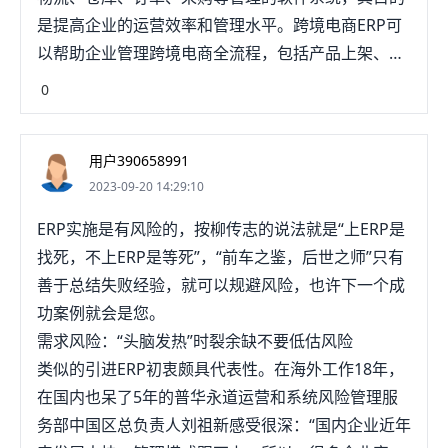
是提高企业的运营效率和管理水平。跨境电商ERP可
以帮助企业管理跨境电商全流程，包括产品上架、订
并纤单处理、库存管理、物流管理、客服绝握仿管理
0
等。跨境电商ERP的优势在于可以整合多个电商平台
和渠道，使企业能够更高效地管理其在线业务。通过
用户390658991
使用跨境电商ERP，企业可以轻松地跟踪销售情况、
2023-09-20 14:29:10
管理库存、优化产品信息、处理订单和客户反馈等。
当然，跨境电商ERP也存在一些风险和挑战。例如，
ERP实施是有风险的，按柳传志的说法就是“上ERP是
ERP系统的实施需要一定的时间和资源，如果实施不
找死，不上ERP是等死”，“前车之鉴，后世之师”只有
当可能会影响企业的正常运营。此外，选择合适的跨
善于总结失败经验，就可以规避风险，也许下一个成
境电商ERP也需要企业进行深入的市场调研和评估，
功案例就会是您。
以选择适合自己的系统。因此，跨境电商ERP可以为
需求风险：“头脑发热”时裂余缺不要低估风险
企业提供有效的管理和运营支持，但企业需要在选择
类似的引进ERP初衷颇具代表性。在海外工作18年，
和实施ERP系统时进行谨慎的考虑和决策。
在国内也呆了5年的普华永道运营和系统风险管理服
务部中国区总负责人刘祖新感受很深：“国内企业近年