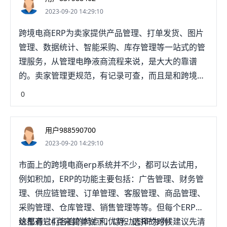
要的是在数汪橡碰据的交互上增加了工作量，需要重
2023-09-20 14:29:10
新导入和导出数据。而跨境电商ERP系统的困谈初衷
就是自动化、流程化进行管理。2、服务商对接是否
跨境电商ERP为卖家提供产品管理、打单发货、图片
完善一款好的ERP除了自身功能完善之外还需要方便
管理、数据统计、智能采购、库存管理等一站式的管
跨境卖家使用，国际货代物流、海外仓、支付收款平
理服务，从管理电睁液商流程来说，是大大的靠谱
台是否对接完善，是否支持各项查询插件也非常重
的。卖家管理更规范，有记录可查，而且是和跨境平
要。3、导入导出功能及开放API接口数据导入及导出
台实现自动连接的。比如你在Rakuten法国有两个店
0
功能方便卖家进行数据互通和二次分析；开放的API
铺，有的ERP软件账户，还能同时授权多个店铺，一
接口则方便对接其他第三方平台进行数据传输。都是
个主账号可以有多个子账号，方便团唯谨队协作。和
中大型卖家非常看重的功能。4、数据安全和历史数
用户988590700
手动接单打单统计相比，能悉山物提供团队效率。
据备份跨境电商ERP系统会抓取各个平台店铺的订
2023-09-20 14:29:10
单，订单的信息是十分丰富的，这也就涉及到了卖家
市面上的跨境电商erp系统并不少，都可以去试用，
的隐私机密。同时跨境电商ERP系统日积月累会抓取
例如积加，ERP的功能主要包括：广告管理、财务管
很多的订单数据，这些数据的量非常庞大，但对
理、供应链管理、订单管理、客服管理、商品管理、
采购管理、仓库管理、销售管理等等。但每个ERP系
统都有它们各自的特点和优势，选择的时候建议先清
这里通过4点来简单说下，以积加ERP为例！