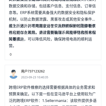
数据交换和存储，包括客户信息、支付信息、订单信
息等。ERP系统需要具备强大的数据安全和隐私保护
机制，以防止数据泄露、黑客攻击或其他安全事件的
发生。另外，不同国家对于个人数据保护的法律要求
综上所述，跨境电商企业在实施ERP系统时需要考虑
也可能存在差异，企业需要确保系统能够符合所有相
并应对以上风险。通过合规管理、风险评估和技术保
关要求。
障等措施，可以降低风险，确保跨境电商的顺利运
营。
0
用户737123262
2023-09-23 10:40:35
跨境ERP软件橡察的选择需要根据具体的业务需求和
预算来确定。以下是一些在亚马逊平台上使用较为广
泛的跨境ERP软件：1.Sellermania：该软件提供多语