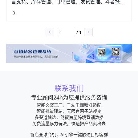
言支持、库存管理、订单管理、发货管理、斗者报表
分析、自动化营销等功能，支持跨境销售。
0
2.Linnworks：该软件综合了多个平台的订单和库存
数据，支持自动化订单处理、发货追踪等功能，是一
/
1
个全面的跨境ERP平台。3.ChannelAdvisor：该软件
提供市场分析、自动化营销、订单管理、库存管理、
全球物流等功能，是一个综合的跨境ERP平台。
4.Skubana：该软件支持跨境销售和多个平台的数据
集成，提供库存管理、订单管理、发货追踪、报表分
析等功能。5.Sellics：该软件提供关键词分析、竞争
联系我们
情报、自动化营销、PPC管理等功能，支持亚马逊和
其他平台的跨境销售。这些软件都有其特点和优劣，
专业顾问24h为您提供服务咨询
梁销茄需要根据具体需求选择。
智能文案工厂，千站千面精准适配
智能批量建站，无限官网子站裂变
多渠道触达，驾驭海量跨境营销数据
免费流量暴力玩法，快速把产品卖出去
智启全球商机，AI引擎一键触达目标客群