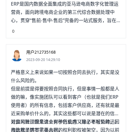
ERP是国内数据全面集成的亚马逊电商数字化管理运
营商，面向跨境电商企业的第三代综合数据处理中
心，贯穿“售前-售中-售后”完备的一站式服务，旨在为
跨境电商解决“业务+供应链+财务”一体化数智管理的
0
ERP解决方案。用户可以通过自己搭销的需求来选择
适合的版本，而且店铺数慧敏或者是营业额不同，都
用户212735168
可以选择适合的版本，总之，软件的功能还知碧游是
2023-09-20 14:29:10
很完善的。据不少用户的评价来看，还是很不错的，
并且有94%的续约率，可以说，积加erp还是非常获
严格意义上来说如果一切按照合同去执行，其实是没
得认可的。
什么风险的。
但是前提是得要按照合同执行，但是事情一般都是人
做的嘛，像实施团队可以看到客户（也就是我们ERP
使用者）的所有信息，包括客户供应商，还有就是最
近采购单价什么的，其实这些都可以说是潜在的信息
泄露风险，但是这个对于行业内又是必不可免的，因
对公司管理蹭来说会有种危机感（除了老板铅肆迅）
为防君子防不了小人啊，
槐此就是感觉雹薯自己的权利职权被架空，因为以前