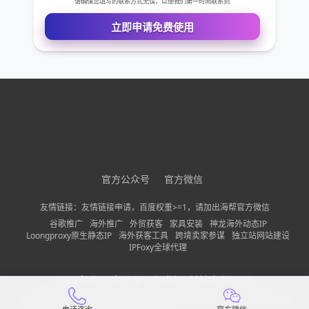
免费VIP权限体验
您的姓名
官方公众号
官方微信
您的电话
友情链接：友情链接申请，百度权重>=1，请加出海帮官方微信
谷歌推广
海外推广
外贸获客
家具安装
神龙海外动态IP
Loongproxy原生静态IP
海外获客工具
跨境卖家参谋
独立站网站建设
公司名称
IPFoxy全球代理
公司名称：
中巨量（深圳）科技有限公司
需求描述
备案信息：
粤ICP备2022150197号-13
隐私政策
网站地图