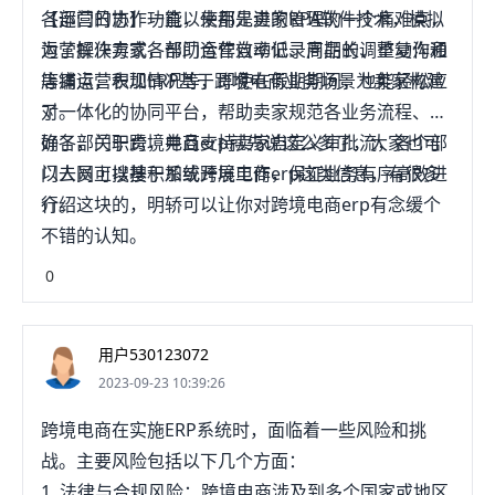
【运营日志】功能，使用先进的RPA软件技术，模拟
各部门的协作一直以来都是卖家管理的一个痛难点，
运营操作方式，帮助运营自动记录商品的调整动作和
为了解决卖家各部门合作效率低、周期长、重复沟通
店铺运营表现情况等，即使在假期期间，也能轻松应
等痛点，积加ERP基于跨境电商业务场景为卖家构建
对。
了一体化的协同平台，帮助卖家规范各业务流程、明
确各部门职责，并且支持卖家自定义审批流，各个部
好了，关于跨境电商erp就先说这么多了，大家也可
门人员可以基于系统开展工作，保证业务有序高效进
以去网上搜搜积加或跨境电商erp这类信息，有很多
行。
介绍这块的，明轿可以让你对跨境电商erp有念缓个
不错的认知。
0
用户530123072
2023-09-23 10:39:26
跨境电商在实施ERP系统时，面临着一些风险和挑
战。主要风险包括以下几个方面：
1. 法律与合规风险：跨境电商涉及到多个国家或地区