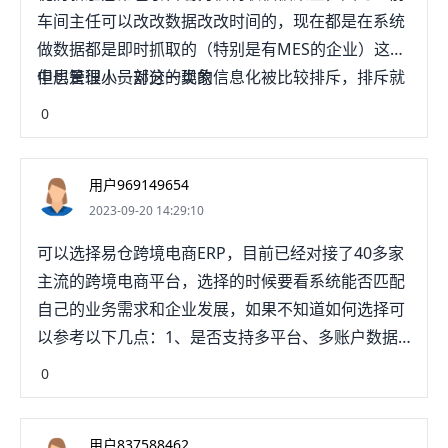
车间主任可以改改数据改改时间的，现在都是在系统
做数据都是即时抓取的（特别是有MES的企业）这些
中层管理人员对这一类的信息化被比较排斥，排斥就
但也是很小一部分的现象
会引起他们的流动。。。
0
用户969149654
2023-09-20 14:29:10
可以选择易仓跨境电商ERP，目前已经对接了40多家
主流的跨境电商平台，选择的时候要看系统能否匹配
自己的业务需求和企业发展，如果不知道如何选择可
以参考以下几点：1、是否支持多平台、多账户数据
交互一款功能完善的ERP可以帮助卖家进行跨境电商
0
全流程的管理，无需再使用额外的仓储管理软件、财
务管理软件等。这不仅仅如桐只是节省了成本，更重
用户837588462