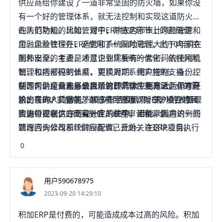
供应商给你建设了一道非常坚固的防火墙，如果你没
有一个好的管理体系，就无法控制和实现这道防火墙
的防范功能。比如，对于ERP特定环节上的密码使
在人们熟知的风险管理中，除去内部审计风险管理和
用，企业往往在ERP使用了一段时间后，出于内部控
金融风险管理外，运营和系统风险管理大约10年前在
制和安全的考虑，才意识到需要有一套密码的使用机
国外出现，主要是通过企业IT系统的优化，依托风险
制，包括密码的长度、更换周期、用户控制、备份控
管理和内部控制体系，实现对IT系统实施的支持，包
制等，供应商未必会提示这些具体应用方法，但有经
括：帮助企业选择最合适的ERP软件来满足企业的需
在国内，运营和系统风险管理需求主要是近两年才开
验的咨询人员就能了解这些“控制点”所在，会在项目
求；在ERP实施中，进行项目管理，对ERP项目的风
始出现的。凭借国外10多年经验积累，国外的大管理
实施中要求供应商设计在系统中，避免以后意识到问
险进行控制；ERP实施后，进行审计和评估。
咨询公司在这方面有一定的优势。目前，国内的一些
题再回头修改系统肆辩配置。此外，在ERP项目执行
管理咨询公司和IT供应商也已开始关注这块业务。
过程中，如果项目隐藏了缺陷，企业往往难以察觉。
0
IT咨询顾问的作用就在于，指出项目中的“控制点”，
提供解决方法，控制ERP实施中的风险。
用户590678975
2023-09-20 14:29:10
积加ERP是付费的，可能造成成本过高的风险。积加