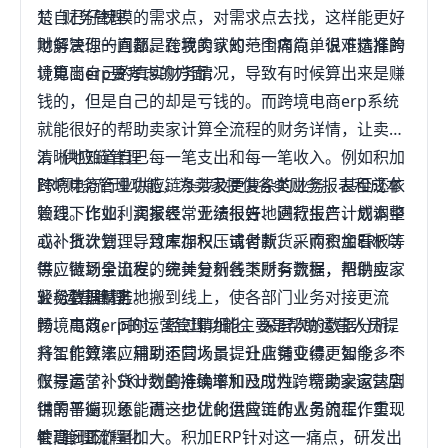
楚自己仔槐模的需求点，对需求点去找，这样能更好
1、财务管理
地解决你的问题。在我的认知范围内简单说下选择跨
财务管理一直都是跨境卖家的一个痛点，很难精准的
境电商erp要考虑的方面：
计算出自己的真实财务情况，导致有时候算出来是赚
钱的，但是自己的却是亏钱的。而跨境电商erp系统
就能很好的帮助卖家计算全流程的财务详情，让卖家
清晰地知道自己每一笔支出和每一笔收入。例如积加
2、供应链管理
ERP财务管理功能，为卖家提供各类财务报表和成本
跨境电商行业供应链条涉及更复杂的业务，甚至还依
管理。比如利润报表、业绩报告、回款报告、成本中
赖线下作业，卖家经常无法很好地进行生产计划调整
心、批次管理、月末加权、请付款、采购资金看板等
或补货计划，导致库存积压或者断货。而积加ERP以
等，做到全流程的统计分析各类财务数据，帮助卖家
供应链场景出发，完美复刻线下所有流程，把供应链
轻松管理财务。
业务数据精准地搬到线上，使各部门业务对接更流
3、运营管理
畅、高效。同时，经过精细化、深层次的数据分析，
跨境电商erp的运营管理功能主要是帮助运营人员提
将智能算法应用到不同场景，让业务变得更智能，不
升工作效率，辅助运营人员提升店铺业绩。如今多个
仅提高了补货计划的准确率和及时性，帮助卖家达到
账号运营，SKU数量持续增加已成为跨境卖家运营店
供需平衡，还能进一步优化供应链的业务流程，实现
铺的普遍现象，而这也让的运营工作人员的工作重复
管理闭环。
性高，工作量加大。积加ERP针对这一痛点，研发出
4、管理流程化