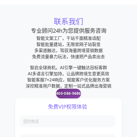
联系我们
专业顾问24h为您提供服务咨询
智能文案工厂，千站千面精准适配
智能批量建站，无限官网子站裂变
多渠道触达，驾驭海量跨境营销数据
免费流量暴力玩法，快速把产品卖出去
智启全球商机，AI引擎一键触达目标客群
AI多语言引擎加持，让品牌跨境生意更高效
智能客服7×24响应，赋能客户优化服务方案
深挖精准用户数据，定制一站式品牌出海营销
400-086-9686