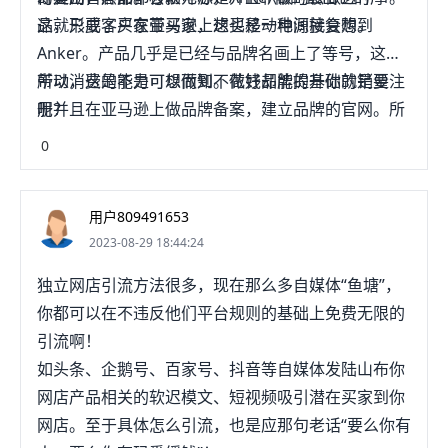
这就形成了买家带买家，这也是一种间接复购。
品，只要客户在亚马逊上想买移动电源就会想到
Anker。产品几乎是已经与品牌名画上了等号，这样
带动消费的能力可想而知。做好品牌的基础就是要注
所以，这是不是可以做到不花钱却能提升你的销量
册并且在亚马逊上做品牌备案，建立品牌的官网。所
呢？
有店铺的产品和包装都要印上自己的品牌LOGO，让
0
所有买过产品的客户脑海里留下品牌印记，慢慢让品
牌有溢价，提高重复购买率。
用户809491653
2023-08-29 18:44:24
独立网店引流方法很多，现在那么多自媒体“鱼塘”，
你都可以在不违反他们平台规则的基础上免费无限的
引流啊！
如头条、企鹅号、百家号、抖音等自媒体发陆山布你
网店产品相关的软迟模文、短视频吸引潜在买家到你
网店。至于具体怎么引流，也是应那句老话“要么你有