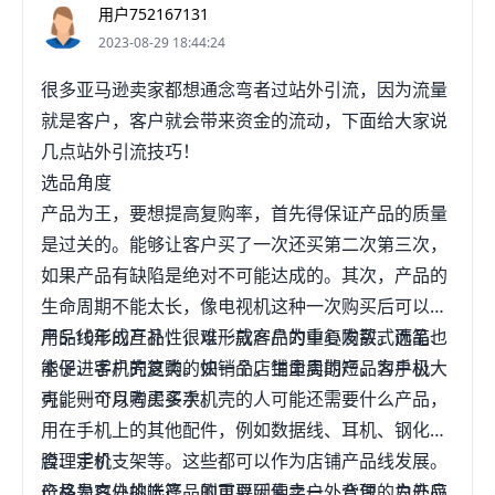
用户752167131
2023-08-29 18:44:24
很多亚马逊卖家都想通念弯者过站外引流，因为流量
就是客户，客户就会带来资金的流动，下面给大家说
几点站外引流技巧！
选品角度
产品为王，要想提高复购率，首先得保证产品的质量
是过关的。能够让客户买了一次还买第二次第三次，
如果产品有缺陷是绝对不可能达成的。其次，产品的
生命周期不能太长，像电视机这种一次购买后可以使
用5-10年的产品，很难形成客户的重复购买。而笔、
产品线形成互补性，以一款产品为中心发散式选品也
本子、手机壳这类的快销品，生命周期短，客户极大
能促进客户的复购。如一个店铺里卖的产品为手机
可能一个月购买多次。
壳，则可以考虑买手机壳的人可能还需要什么产品，
用在手机上的其他配件，例如数据线、耳机、钢化
膜、手机支架等。这些都可以作为店铺产品线发展。
合理定价
产品为户外的帐篷，则可以延伸卖户外背包、户外应
价格是客户挑选产品的重要因素之一，合理的为产品