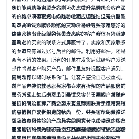
急灯等。功能电子产品则可考虑做产品升级，客户买
定价能帮助卖家减少客户流失，提升复购机会。产品
了一款单USB孔充电的移动电源，店铺推出同一型号
的价格必须要根据市场趋势做相应调整，但是价格波
的双USB快充版移动电源，客户对已有型号有了好的
动不要太过频繁，频繁的变动价格会让买家反感，显
体验，推出升级版的仔薯产品时，客户会很有兴趣购
得卖家不专业，很容易失去忠实的客户群体，降低复
邮件营销
买。
购率。
亚马逊将买家的联系方式屏蔽掉了，卖家和买家联系
的渠道只有通过账号后台的邮件。利用好邮件，还是
会有不错的效果。所有的订单在发货后就给客户发送
邮件感谢客户购买产品，邮件里友好提醒客户遇到任
何问题可以随时联系你们。让客户感觉自己被重视，
客户延伸
对产品产生信任感。买家都喜欢有折扣的产品，店铺
在产品包装里放一张售后卡，卡片上留下售后服务的
里有新品上架，感恩节、圣诞节等节日期间，发送产
联系方式。售后卡写上引导性文字，引导客户帮助向
品折扣码给客户，刺激客户重复购买。对于经常光顾
周围的朋友推荐产品，如果有推荐则联系卖家可获得
购买的客户，折扣力度给大一些，甚至可以免费赠送
优惠折扣，或者免费的礼品一份，让买家帮助做推
新品给客户体验。一次满意的购买可以带动这个客户
广。客户用着好的产品其实是愿意分享给自己的朋友
品牌效应化
周围1-5个人形成购买。免费送一个闹迅产品给这样
家人的，如果做了一件自己原本就想做的事情还能获
品牌最初的目的并不是卖产品而是让大众认知，之后
的客户一点都不亏。
得奖励，客户都会很开心，并且积极的去做这件事。
才是出售产品。移动电源是Anker做的最出色的产