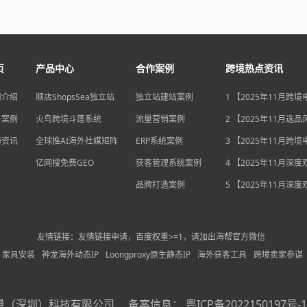
页
产品中心
合作案例
跨境热点资讯
司介绍
顺店ShopsSea独立站
独立站建站案例
1 【2025年11月跨
变局】eBay店铺升级
户案例
火鸟跨境斗篷系统
流量营销案例
独立站流量自主权如
2 【2025年11月选
围？
俄罗斯安眠药需求激
海资讯
全球推AI海外社媒矩阵
ERP系统案例
后，跨境电商如何抢
3 【2025年11月跨
排毒与助眠市场？
机遇】沃尔玛自配送
亿网搜免费GEO
获客管理系统案例
宽，独立站卖家如何
4 【2025年11月深
围？
中国汽车暴增英国销
品牌打造案例
后，跨境电商如何用“
5 【2025年11月深
量”破局增长困局？
海关总署数据新高，
商如何抓住出海“增长
利”？
友情链接：友情链接申请，百度权重>=1，请加出海帮官方微信
家具安装
神龙海外动态IP
Loongproxy原生静态IP
海外获客工具
跨境卖家参谋
量（深圳）科技有限公司
备案信息：
粤ICP备2022150197号-1