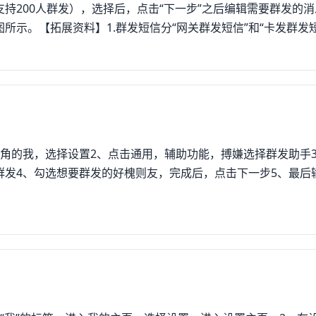
持200人群发），选择后，点击“下一步”之后编辑需要群发的
所示。【拓展资料】1.群发短信分“网关群发短信”和“卡发群发
区号如0898，0371开头显示的短信号码，卡发群发短信又叫虚
号码。群发短信的另一层含义则是指岩橘氏手机终端拥有的群发
10条甚至更多的手机号码进行群组发送。2012年3月27日，
清理整顿专项行动，以有效遏制垃圾短信泛滥态势。2.微信群发
个微信好友分别发送，达到快速便捷给众多微信好友发送信息的
信群发通过微信自带通功能里面的群发助手功能，一次行可选择
角的我，选择设置2、点击通用，辅助功能，搏嫌选择群发助手
之一。微信群发功能为一次性向多人发送相同内容的消息节约了
群发4、勾选想要群发的好槐则友，完成后，点击下一步5、最后
发：1.登录微信，选择“我”的标签，进入我的主页，选择设置
隐私等功能，选择“通用”进入通用主页。3.在通用主页，可以设
，进入功能页面。4.在功能页面，可以看到有很多插件的功能
择“群发助手”，进入群发助手设置页面。