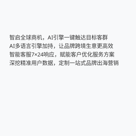
主意。8、编辑好后发送信息就可以了。问题六：怎么在微信上群
发把要群发的人勾上就行了问题七：微信怎么群发信息到多个群
等,群里所有人都可以收到。1、登陆微信。2、单击微信主界面
加到群里面的好友(再次单击已经选中的好友,可以取消勾选),确定
图片我-设置-通用-功能-群发送问题九：微信公众平台怎么群发多
智启全球商机，AI引擎一键触达目标客群
先在左侧栏目管理栏目下点击素材管理项，然后在中间编辑区选择
AI多语言引擎加持，让品牌跨境生意更高效
文消息适合一条消息一个主题，多图文消息适合一条消息多个主题
智能客服7×24响应，赋能客户优化服务方案
要（多图文消息无些项）及消息正文后保存；如果想看看编辑后
深挖精准用户数据，定制一站式品牌出海营销
自己手机上看效果。3、进入群发功能设置好群发的对像、性别
息“，然后选择刚才在素材管理中编辑好并保存的图文消息，查
十：微信怎么群发消息亲在微信的主页在右上角有一个加号，直
发信息就可以咯希望可以帮到你！