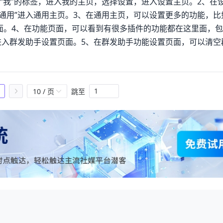
“我”的标签，进入我的主页，选择设置，进入设置主页。2、在
通用”进入通用主页。3、在通用主页，可以设置更多的功能，比
面。4、在功能页面，可以看到有很多插件的功能都在这里面，
进入群发助手设置页面。5、在群发助手功能设置页面，可以清空
6、在群发信息页面，可以看到新建群发按钮，点击新建群发，
一步，进入消息输入页面。7、群发页面可以看歼前到你将发送
可以实现消息的群发。问题二：微信怎么群发消息给好友2016我
10 / 页
跳至
->选择好友，可以帮助你将消息单独发给多个好友（与群聊的区别在
群发助手发送的消息都是分别发给你选择的各个好友，并非公开
是微信启用了群发助手功能，然后才可以群发消息。微信群发消
】；2、然后点击打开界面中的【新建群发】；3、勾选目标联
送】即可。问题四：微信里怎么给所有微信好友群发消息？怎么
我――设置――通用――功能――找到【群发助手】――启用该
群里，只有群主可以艾特所有人，成员只能选择某些好友或挨个
1、在手机上面进入微信，然后选择右上角的按钮，在下拉这里再选
信设置通用这里，选择箭头指示的功能。4、在功能里面可以看
发助手之后，就选择开始群发。6、在这里就选择需要群发的人员