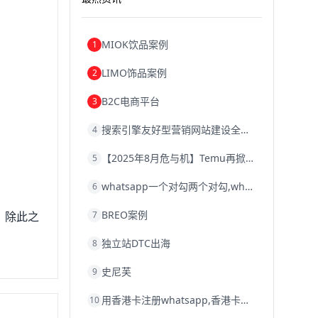
MIOK饮品案例
1
LIMO饰品案例
2
B2C电商平台
3
搜索引擎友好型营销网站建设全攻略
4
【2025年8月危与机】Temu再掀封店风暴，独立站才是跨境卖家的避险通道
5
whatsapp一个对勾两个对勾,whatsapp对勾代表什么意思
6
BREO案例
。除此之
7
独立站DTC出海
8
史尼芙
9
用香港卡注册whatsapp,香港卡不能注册whatsapp
10