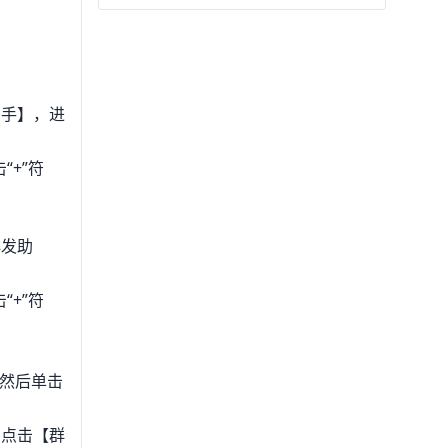
助手】，进
+”符
群发助
+”符
，然后单击
。点击【群