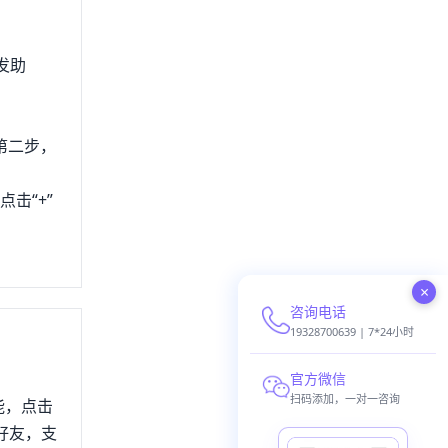
发助
第二步，
击“+”
×
咨询电话
19328700639 | 7*24小时
官方微信
扫码添加，一对一咨询
能，点击
好友，支