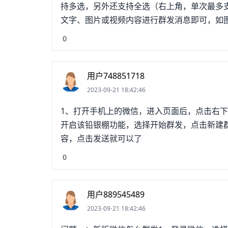
持多选，另外还支持全选（右上角，单次最多支
文字、图片或视频内容进行群发消息即可，如图
拟网关群发）”，网关群发短信是以106或各地
0
短信，通常都是显示的随机的全国各地的手机
能，用户编辑一条短信或转发相关短信时可以编辑
布通知称，启动为期3个月端口类短信群发业务
用户748851718
腾讯微信社交软件把相同的一条信息同时向多
2023-09-21 18:42:46
括了个人微信群发和微信公众平台微信群发。微
1、打开手机上的微信，进入页面后，点击右下
以内的好友发送消息，是腾讯微信的常用功能
开启该铅银棚功能，选择开始群发，点击新建
间，常用节日祝福、活动通知等。电脑版微信群
容，点击发送就可以了
主页。2.在设置主页，可以设置新消息提醒，
能，比如字体大小，聊天背景等功能，选择功能
0
面，包含朋友圈，语音输入等重要功能，选粗散
用户889545489
2023-09-21 18:42:46