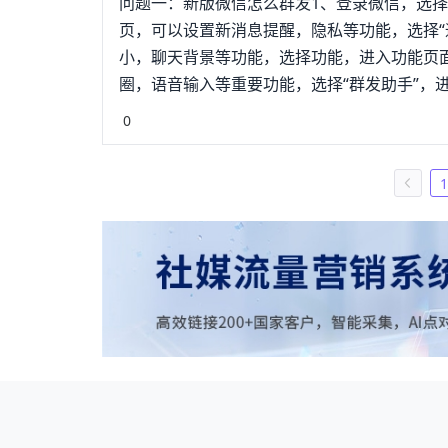
问题一：新版微信怎么群发1、登录微信，选择
页，可以设置新消息提醒，隐私等功能，选择“
小，聊天背景等功能，选择功能，进入功能页
圈，语音输入等重要功能，选择“群发助手”，
天记录，选择开始群发，进入群族明发页面。
0
信人页面，选择你要发的微信联系人。选择下
单，底部消息框输入你要说的话，点击发送，即
1
>通用->功能->选择“群发助手”->开启群发
聊里发的信息，所有群成员都能查看，而通过
题三：微信怎么群发消息微信群发消息的前提
步骤如下：1、打开群发助手，点击【开始群发
击【下一步】；4、输入消息内容，点击【发
@所有人？？？微信群发信息：打开微信――
点击【开始群发】――按步骤操作即可。微信
题五：微信上复制的信息怎么群发??????。
2、进入到微信设置这里，选择通用。3、在微
经添加的功能，就选择群发助手。5、进入群