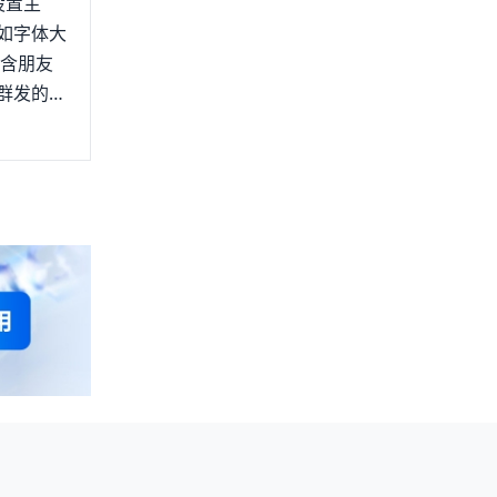
设置主
如字体大
包含朋友
群发的聊
进入选择收
的的人员名
->设置-
于你在群
的）。问
息的操作
系人，点
在微信群里
功能后，
艾特。问
择设置。
到很多已
，再点击