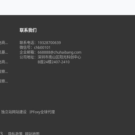
联系我们
境电商大
联系电话：19328700639
在即，
微信号：chb00101
何突
品风暴】
企业邮箱：668888@chuhaibang.com
增背
公司地址：
深圳市南山区阳光科创中心
占数字
境电商新
B座24楼2407-2410
政策放
借势突
度观察】
量背
自主流
度观察】
跨境电
红
独立站网站建设
IPFoxy全球代理
3
隐私政策
网站地图