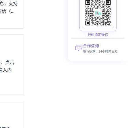
消息，支持
短信（虚
拟网关群发
短信功
工信部发
扫码添加微信
是指通过
合作咨询
功能，包
填写需求，24小时内回复
200名
3、点击
大量时
输入内
，进入设置
置更多的功
都在这里