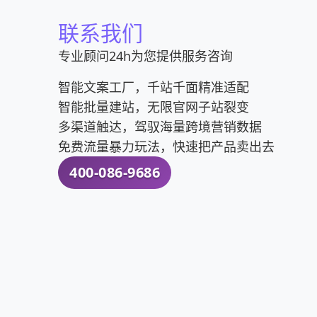
按下一步。7、然后对输入框内编写信息或者
联系我们
信设置――通用――功能――群发助手新建群
创建微信群,然后在此群里发消息、语音、图片
专业顾问24h为您提供服务咨询
法棒图标,然后单击“发起聊天”:3、勾选需要添
单击“确定”...问题八：微信上怎么群发短信和
智能文案工厂，千站千面精准适配
息微信公众平台的图文消息是这样发的：1、
智能批量建站，无限官网子站裂变
消息”或“多图文消息”进入编辑界面。（单图
多渠道触达，驾驭海量跨境营销数据
入编辑界面后添加相应的标题、封面图片、摘
免费流量暴力玩法，快速把产品卖出去
选预览，输入自己的个人微信号，让消息发到
400-086-9686
在下面的内客氏穗清选项上选择最后的”图文消
点击下方绿色的群发按键即可发送信息。问题
选择发起群聊，然后在选择你要群聊的朋友，