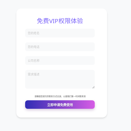
发。在微
聊里～～
右上角的魔
选择之后,
个图文消
“单图文
）2、进
的效果可
、地区后，
看无误后
接点开，