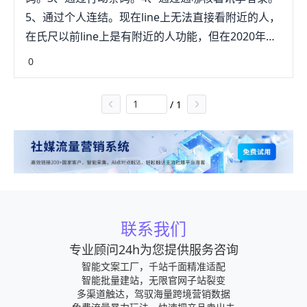
5、通过个人连结。现在line上无法直接看附近的人，
在氏尺以前line上是有附近的人功能，但在2020年五
月因为侵权问题，line上取消了这个功能。
0
/
1
联系我们
专业顾问24h为您提供服务咨询
智能文案工厂，千站千面精准适配
智能批量建站，无限官网子站裂变
多渠道触达，驾驭海量跨境营销数据