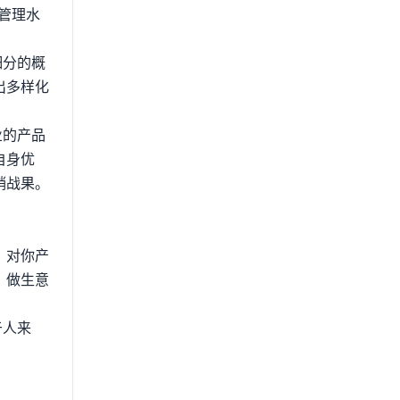
管理水
细分的概
出多样化
业的产品
自身优
销战果。
，对你产
，做生意
于人来