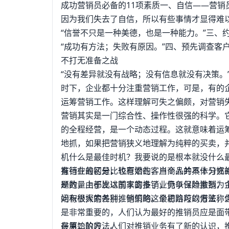
成功营销员必备的11项素质一、自信——营销
因为我们失去了自信，所以有些事情才显得难
“信誉不只是一种美德，也是一种能力。”三、
“成功有方法；失败有原因。”四、预先调查客
不打无准备之战
“没有差异就没有战略；没有信息就没有决策。
时下，企业都十分注重营销工作，可是，有的
运筹营销工作。这样理解可失之偏颇，对营销
营销其实是一门综合性、操作性很强的科学。
的全程经营，是一个动态过程。这就意味着运
地抓，如果把营销狭义地理解为纯粹的买卖，
机什么是最佳时机？我要说的是根本就没什么
有行业的区分，也有潜在客户个人的具体习惯
推销在最初是比较原始的，当商品并不十分充
题的，由于发达国家的推销业仍以保险推销为
是数量上都比以前丰富多了，竞争日趋激烈，
问有很大的差别，他们的这个思路可以借鉴，
始积极探索各种推销策略。最初阶段的方法称之
是非常重要的，人们认为最好的推销员应是面
最原始的方法。
在第二阶段，人们对推销业务有了新的认识，