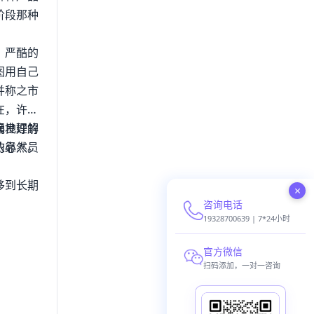
阶段那种
。严酷的
图用自己
并称之市
在，许多
起良好的
确地理解
的必然。
依靠人员
移到长期
×
咨询电话
19328700639 | 7*24小时
官方微信
扫码添加，一对一咨询