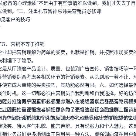
员必备的心理素质“不是由于有些事情难以做到，我们才失去了
以做到。”二、注重礼节留神忌讳是营销员必修课
约见客户的技巧
户
”五、营销不等于推销
企业却把营销理解为简单的买卖，也就是推销。并按照市场买卖
失利埋下了隐患。
它是从厅锋磨产品设计、质量、包装到广告宣传、销售技巧等一
筹营销要综合考虑各相关环节的行销要素。从头到尾一着不让、
并使它成为单纯的买卖技巧，其功能必然有限。六、如何选择最
最佳时机，这一切都必须由营销员自我判断和自我选择。好的访
的区分，这两个因素都必须考虑到。在发达国家，甚至有专门研
裕时，推销似乎没有什么必要。进入市场经济以后商品无论从种
主。因此，职业研究者们把更多的目光投注在社会职业群上面，
企业就开始重视推扮斗销工作。为了更有效进行商品推销，推销
但具体到社会群体和个人方面则无参考价值。七、营销演进的三
为“社会行销”。这个阶段人们认为个人素质和社交技巧对于成
带微笑、待人客气礼貌、能言善辩、具有说服力和个人魅力。这
推销业务员们更多地侧重于采用另一种方法，即强调向潜在用户