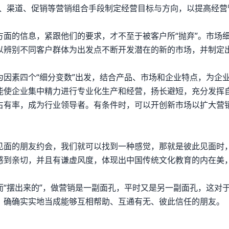
格、渠道、促销等营销组合手段制定经营目标与方向，以提高经营
面的信息，紧跟他们的要求，才不至于被客户所“抛弃”。市场
以辨别不同客户群体为出发点不断开发潜在的新的市场，并制定
因素四个“细分变数”出发，结合产品、市场和企业特点，为企
能使企业集中精力进行专业化生产和经营，扬长避短，充分发挥
占有率，成为行业领导者。有条件时，可以开创新市场以扩大营
见面的朋友约会，我们就可以找到一种感觉，那就是彼此见面时
感到亲切，并且有谦虚风度，体现出中国传统文化教育的内在美
“摆出来的”，做营销是一副面孔，平时又是另一副面孔，这对
、确确实实地当成能够互相帮助、互通有无、彼此信任的朋友。