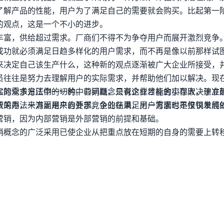
了解产品的性能，用户为了满足自己的需要就会购买。比起第一
的观点，这是一个不小的进步。
丰富，供给超过需求。厂商们不得不为争夺用户而展开激烈竞争
成功就必须满足日趋多样化的用户需求，而不再是像以前那样试
来决定自己该生产什么，这种新的观点逐渐被广大企业所接受，
员往往是努力去理解用户的实际需求，并帮助他们加以解决。现
实际需求是压倒一切的中心问题，只有这样才能舍小存大，建立
念的众多方法中的一种。营销概念是说企业目标的实现取决于准
所采用，一方面是来自外部竞争的结果，另一方面也是推销发展
效的办法来满足用户的要求。企业在满足用户需求时不仅仅单纯
。
营销，因为内部营销是外部营销的前提和基础。
销概念的广泛采用已使企业从把重点放在短期的自身的需要上转