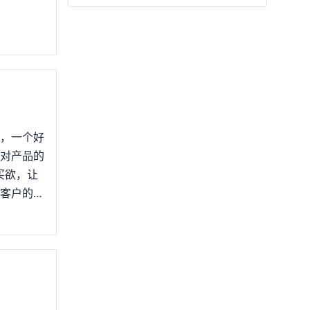
值，一个好
到对产品的
买欲，让
在客户的角
和倾听，要
、礼貌待客