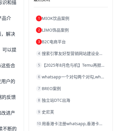
标识和描
产品介
MIOK饮品案例
1
LIMO饰品案例
2
题，解决
B2C电商平台
3
，可以提
搜索引擎友好型营销网站建设全攻略
4
与这些合
【2025年8月危与机】Temu再掀封店风暴，独立站才是跨境卖家的避险通道
5
whatsapp一个对勾两个对勾,whatsapp对勾代表什么意思
6
发用户的
BREO案例
7
据的反馈
独立站DTC出海
8
史尼芙
9
和改进产
用香港卡注册whatsapp,香港卡不能注册whatsapp
10
续不断的