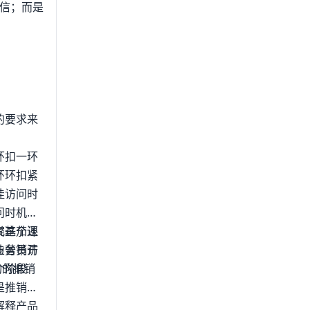
自信；而是
的要求来
环扣一环
环环扣紧
佳访问时
问时机，
究这个课
类基茄还
与营销访
业务员开
个阶段
功的推销
是推销的
解释产品