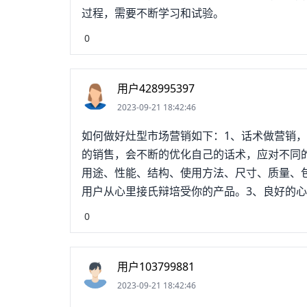
过程，需要不断学习和试验。
0
用户428995397
2023-09-21 18:42:46
如何做好灶型市场营销如下：1、话术做营销
的销售，会不断的优化自己的话术，应对不同
用途、性能、结构、使用方法、尺寸、质量、
用户从心里接氏辩培受你的产品。3、良好的
度对客户进行引导，用你的诚意和坦诚来打动
0
多从客户歼唯的角度去思考，善于果断的提出
注重仪容仪表，给客户良好的第一印象，与客
用户103799881
2023-09-21 18:42:46