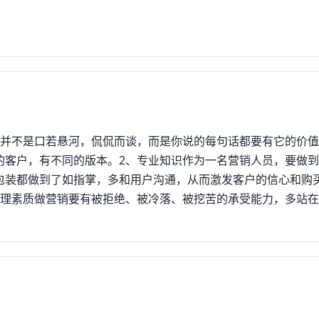
，并不是口若悬河，侃侃而谈，而是你说的每句话都要有它的价
的客户，有不同的版本。2、专业知识作为一名营销人员，要做
包装都做到了如指掌，多和用户沟通，从而激发客户的信心和购
心理素质做营销要有被拒绝、被冷落、被挖苦的承受能力，多站
用户的购买欲望。4、谈判技巧当营销陷入僵局时，要善于微笑
建设性意见，才能开拓对方思路，给用户以启发，达到双赢。5
户交易时，态度要和蔼。