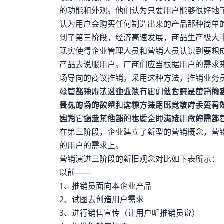
的功能和外观。他们认为只要用户能够很好地
认为用户会购买任何制造出来的产品那种简单
到了第三阶段，经济高速发展，商品生产极大
现实使得企业管理人员和营销人员认识到要想
产品去说服用户。厂商们应当根据用户的需求
场导向的商议推销。采用这种方法，推销业务
公司都采用了这种方法，它们认为解决用户的
尽管这种方法对企业很有用，但它只是营销概
长久的合作关系。这种方法之所以被广大公司
目标市场的欲望和需求，并用比竞争对手更有
因为它揭示了推销的本质，即满足用户的需求
推销，企业其他部门也要全力支持。做好内部
在第三阶段，企业建立了新型的营销概念，营
的用户的需求上。
营销演进三阶段的新旧观念对比如下表所示：
以前——
1、推销员面向本企业产品
2、试图去创造用户需求
3、进行销售宣传（让用户听推销员说）