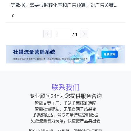
等数据，需要根据转化率和广告预算，对广告关键
词，点击单价等进行优化调察薯整，没有曝光的关键
0
词适当删除，曝光少但转化率高的关键词，适当调高
单次点击价格，通过提升曝光量和浏览量来拉升销量
/
1
等等。
联系我们
专业顾问24h为您提供服务咨询
智能文案工厂，千站千面精准适配
智能批量建站，无限官网子站裂变
多渠道触达，驾驭海量跨境营销数据
免费流量暴力玩法，快速把产品卖出去