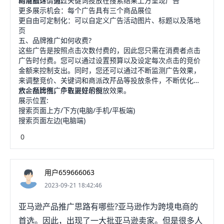
的商品详情页。
精准触达：通过关键词投放在搜索结果上方呈现广告
更多展示机会：每个广告具有三个商品展位
更自由可定制化：可以自定义广告活动图片、标题以及落地
页
五、品牌推广如何收费?
这些广告是按照点击次数付费的，因此您只需在消费者点击
广告时付费。您可以通过设置预算以及设定每次点击的竞价
金额来控制支出。同时，您还可以通过不断监测广告效果，
来调整竞价、关键词和商派改芹品等投放条件，不断优化投
放金额比例，争取更好的投放效果。
六、品牌推广广告展位示例
展示位置:
搜索页面上方/下方(电脑/手机/平板端)
搜索页面左边(电脑端)
0
用户659666063
2023-09-21 18:42:46
亚马逊产品推广思路有哪些?亚马逊作为跨境电商的
首选。因此，出现了一大批亚马逊卖家。但是很多人