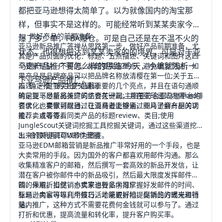
都把亚马逊想得太简单了。以为就像国内的淘宝那
样，但事实不是这样的。可能经常听到某某卖家今天
1、做好产品的前期准备
爆了多少单，FBA爆仓。可是自己还是在不温不火的
亚马逊新品推广答禅丛思路第一步，做好产品前期准备，尤
状态，也很想把达到某某卖家的的境界，可是对于亚
其是产品页面的优化：标题、五点描述、关键词和图片这四
马逊产品推广要怎么样的思路?今天，小编就浅析一
个要素是缺一不可的。标题要突出重点，避免重复赘述，如
果产品是品牌商品可以把品牌名称放清樱在第一位;关于五点
下亚马逊产品推广。
描述，一定要突出产品最重要的几个亮点，并且在语句通顺
2、确定推广的主要关键词
的前提下尽量将关键词结合在一起;主图要符合亚马逊平台的
确定亚马逊新品推广的主要关键词，并在亚马逊站内做seo排
要求，也要做到醒目，让消费者能够通过图片了解产品的功
名优化。卖家可以通过在亚马逊上搜索，亚马逊会有相关词
能、卖点等等。
推荐，或者查看同类产品的标题review、类目;使用
JungleScout关键词挖掘工具挖掘关键词，通过这些渠道挖掘
出来的关键词可以作为借鉴。
3、合理利用EDM邮件营销
亚马逊EDM邮箱营销是新品推广非常好用的一个手段，也是
大卖常用的手段。因为国外的客户都喜欢用邮件沟通。那么
收集精准客户的邮箱，然后撰写一套高效的新品开发信，让
潜在客户被你邮件中的新品吸引，然后最大限度发挥邮件营
销的作用。当然，小卖家也要多学习掌握好发邮件的时间、
四、采取折扣促销方式来进行站内推广
标题、内容等等几个技巧，才能更好地提高新品的曝光和销
亚马逊卖家可以利用假日活动采取折扣、促销的方式来进行
量。
站内推广，这种方式不需要花费何金钱就可以参与了。通过
打折和优惠，提高流量和转化率，提升客户购买率。