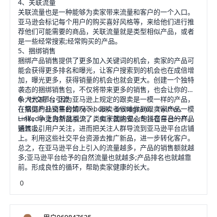
4、关联流量
关联流量也是一种能够为卖家带来流量和客户的一个入口。
亚马逊会标记每个用户的购买喜好风格等，来给他们进行推
荐他们可能需要的商品，关联流量就是类型相似产品，或者
是一些经常搜索;经常购买的产品。
5、捆绑销售
捆绑产品销售提供了更多加入关键词的机会，卖家的产品可
能会获得更多排名和曝光，让客户搜索到的机会也在成倍增
加，曝光更多，获得销量的机会也就会更大。创建一个独特
袭态的捆绑销售包，不仅将带来更多的销售，也会让你的竞
争大大减少，因为亚马逊上规定的跟卖是一模一样的产品，
6、社交平台引流
在捆绑产品销售的情况下，跟卖者很难做到跟卖家产品一模
在常见的社交平台如Facebook、Instagram、Twitter、
一样，争竞自然就减少了，卖家就能安心专注在自己的产品
Linkedin上为新品引流，类似于国内很火的抖音平台一样，
销售上。
通过吸引用户关注，进而把关注人群导流到亚马逊平台店铺
上。利用这些社交平台资源去推广新品，进一步转化客户。
总之，在亚马逊平台上引入的流量越多，产品的销售额就越
多;亚马逊平台给予的自然流量也就越多;产品排名也就越靠
前。形成良性的循环，帮助卖家健康的长大。
0