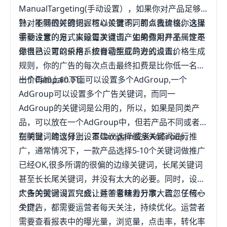
ManualTargeting(手动设置），如果你对产品足够
熟，能够很好的把握核心关键词，那么我建议你选择
针对不同的关键词，可以设置不同的点击价格。这里
手动设置的方式来设置关键词，如果你对产品属性不
需要注意的是，实际每次点击产生的费用并不一定是
是很熟，可以采用系统自动生成的方式设置。
你自己设置的价格，按脊雹照亚马逊的点击价格生成
规则，你的广告的每次点击最终扣费是比你低一名的
出价再加上$0.01。
一个Campain下面可以设置多个AdGroup,一个
AdGroup可以设置多个广告关键词，而同一
AdGroup的关键词是公用的，所以，如果是同类产
品，可以放在一个AdGroup中，但若产品不同或者差
别明显，建议分别设置Campain或者AdGroup。
在关键词的选择上，不建议选择很多关键词进行推
广，通常情况下，一款产品选择5-10个关键词做推广
已经OK,很多所谓的很偏的边缘关键词，长尾关键词
甚至长长尾关键词，并没有太大的必要。同时，设置
太多的关键词，只会让运营者精力分散，疏忽了核心
广告关键词设置完成，并不意味着万事大吉，任何一
关键。
个广告，都需要运营者每天关注，持续优化。运营者
需要查看报表中的曝光量，浏览量，点击率，转化率