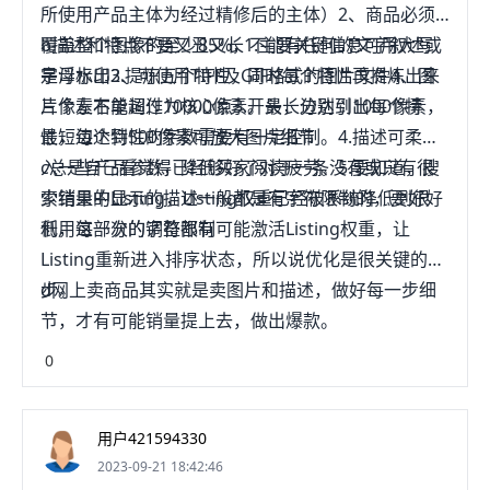
所使用产品主体为经过精修后的主体）2、商品必须
覆盖整个图像的至少85%，不能有任何的文字叙述或
b描述和特点不要又丑又长1.主要关键信息可用大写
是浮水印3、可使用TIFF及GIF格式的图片文件4、图
字母标出2.提炼五个特性，同时每个特性再提炼出来
片像素不能超过10000像素。最长边达到1000像素，
三个左右单词作为核心点3.开头，分别引出每个特
最短边达到500像素可放大图片细节
性，每个特性的字数需要有一定控制。4.描述可柔和
入一些产品参数，降低买家阅读疲劳。5.要知道，搜
c总是自己看觉得已经够好了对于一条没有或只有很
索结果中显示的描述一般都是有字符限制的，要好好
少销量的Listing，Listing权重已经被系统降低到很
利用这部分的字符限制
低，每一次的调整都有可能激活Listing权重，让
Listing重新进入排序状态，所以说优化是很关键的一
步。
d网上卖商品其实就是卖图片和描述，做好每一步细
节，才有可能销量提上去，做出爆款。
0
用户421594330
2023-09-21 18:42:46