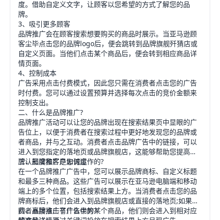
度。借助自定义文字，让顾客以您希望的方式了解您的品
牌。
3、吸引更多顾客
品牌推广会在顾客搜索想要购买的商品时展示。当亚马逊顾
客尘毕点击您的品牌logo后，便会跳转到品牌旗舰歼猜店或
自定义页面。当他们点击某个商品后，便会转到相应商品详
情页面。
4、控制成本
广告采用点击付费模式，因此您只需在消费者点击您的广告
时付费。您可以通过设置预算并选择每次点击的竞价金额来
控制支出。
二、什么是品牌推广?
品牌推广活动可以让您的品牌出现在搜索结果页中显眼的广
告位上，以便于消费者在搜索过程中更好地发现您的品牌或
者商品，并与之互动。消费者点击品牌广告中的链接，可以
进入到您指定的落地页或品牌旗舰店，这能够帮助您提高品
牌认知度和客户忠诚度
三、品牌推广是如何运作的?
在一个品牌推广广告中，您可以展示品牌商标、自定义标题
和最多三种商品。这些广告可以展示在亚马逊电脑端和移动
端上的多个位置，包括搜索结果上方。当消费者点击您的品
牌商标后，他们会进入到品牌旗舰店或直接的落地页;如果消
费者直接点击了广告中的某个商品，他们则会进入到相对应
四、品牌推广有什么优势?