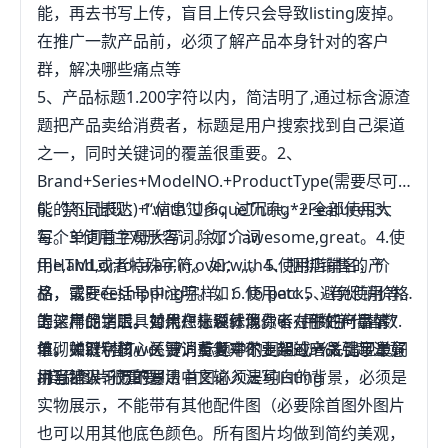
能，再去书写上传，盲目上传只会导致listing废掉。
在推广一款产品前，必须了解产品本身针对的客户
群，解决哪些痛点等
5、产品标题1.200字符以内，简洁明了,通过标含源渣
题把产品卖给消费者，标题是用户搜索找到自己渠道
之一，同时关键词的覆盖很重要。2、
Brand+Series+ModelNO.+ProductType(需要尽可
能的不同表达)+“with”UniqueThing*+Features3、
6、禁止出现：1.信息过多，过冗杂。2.全部使用大
每个单词首字母大写，除了介词
写。3.使用主观形容词。如：awesome,great。4.使
the,and,or,for,a,an,in,over,with4、捆绑销售的产
用HTML或者特殊字符。如：,,。5.使用店铺名，价
品，需要在括号中注明。如：16-pack5、有促销价格
格，或Freeshipping字样。6.使用etc.，避免使用等
的，用促销工具替代在标题体现。6、用数字代替数
等这样的字眼。对用户来说就像你不在乎任何事情7.
上架产品之后，如果想让裂纤消费者对你的产品下
值。如2代替Two。7、标题中的词组或者关键字最好
堆砌关键字核心关键词重复率不要超过5%8.出现单词
单，赚取利润。还要消费者对你上架的产品引起注意
用当地人习惯的写法
拼写错误千万不要用中文输入法写listing
a商品图片很重要1、首图必须是纯白的背景，必须是
实物展示，不能带有其他配件图（必要除首图外图片
也可以用其他底色颜色。所有图片均做到简约美观，