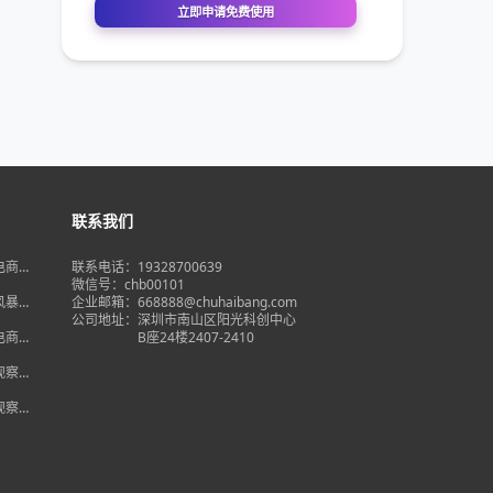
联系我们
境电商大
联系电话：19328700639
在即，
微信号：chb00101
何突
品风暴】
企业邮箱：668888@chuhaibang.com
增背
公司地址：
深圳市南山区阳光科创中心
占数字
境电商新
B座24楼2407-2410
政策放
借势突
度观察】
量背
自主流
度观察】
跨境电
红