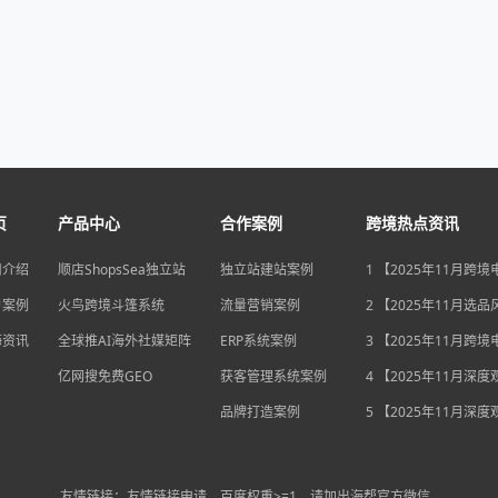
页
产品中心
合作案例
跨境热点资讯
司介绍
顺店ShopsSea独立站
独立站建站案例
1 【2025年11月跨
变局】eBay店铺升级
户案例
火鸟跨境斗篷系统
流量营销案例
独立站流量自主权如
2 【2025年11月选
围？
俄罗斯安眠药需求激
海资讯
全球推AI海外社媒矩阵
ERP系统案例
后，跨境电商如何抢
3 【2025年11月跨
排毒与助眠市场？
机遇】沃尔玛自配送
亿网搜免费GEO
获客管理系统案例
宽，独立站卖家如何
4 【2025年11月深
围？
中国汽车暴增英国销
品牌打造案例
后，跨境电商如何用“
5 【2025年11月深
量”破局增长困局？
海关总署数据新高，
商如何抓住出海“增长
利”？
友情链接：友情链接申请，百度权重>=1，请加出海帮官方微信