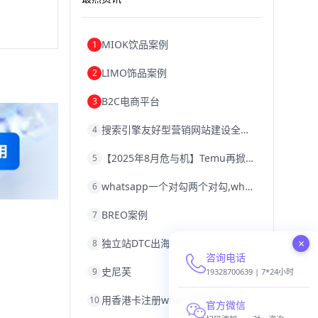
MIOK饮品案例
1
LIMO饰品案例
2
B2C电商平台
3
搜索引擎友好型营销网站建设全攻略
4
【2025年8月危与机】Temu再掀封店风暴，独立站才是跨境卖家的避险通道
5
whatsapp一个对勾两个对勾,whatsapp对勾代表什么意思
6
BREO案例
7
×
独立站DTC出海
8
咨询电话
史尼芙
9
19328700639 | 7*24小时
用香港卡注册whatsapp,香港卡不能注册whatsapp
10
官方微信