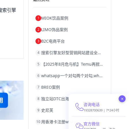
搜索引擎
MIOK饮品案例
1
LIMO饰品案例
2
B2C电商平台
3
搜索引擎友好型营销网站建设全攻略
4
【2025年8月危与机】Temu再掀封店风暴，独立站才是跨境卖家的避险通道
5
whatsapp一个对勾两个对勾,whatsapp对勾代表什么意思
6
BREO案例
7
×
独立站DTC出海
8
咨询电话
史尼芙
9
19328700639 | 7*24小时
用香港卡注册whatsapp,香港卡不能注册whatsapp
10
官方微信