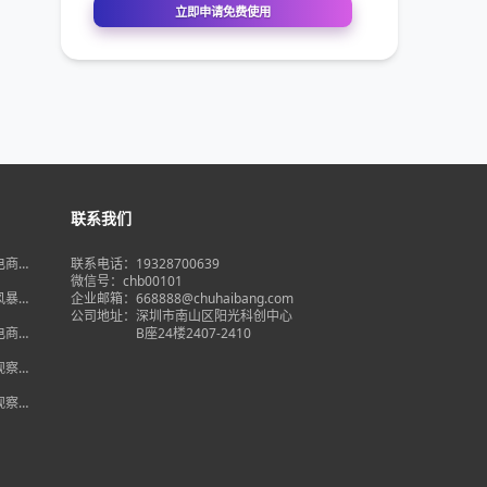
联系我们
境电商大
联系电话：19328700639
在即，
微信号：chb00101
何突
品风暴】
企业邮箱：668888@chuhaibang.com
增背
公司地址：
深圳市南山区阳光科创中心
占数字
境电商新
B座24楼2407-2410
政策放
借势突
度观察】
量背
自主流
度观察】
跨境电
红