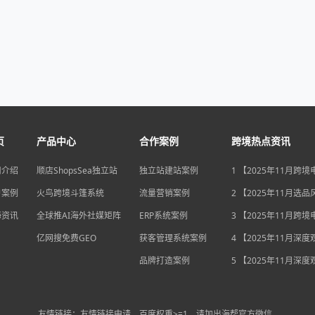
页
产品中心
合作案例
跨境热点资讯
司介绍
顺店ShopsSea独立站
独立站建站案例
1 【2025年11月跨
变局】eBay店铺升级
户案例
火鸟跨境斗篷系统
流量营销案例
独立站流量自主权如
2 【2025年11月选
围？
俄罗斯安眠药需求激
海资讯
全球推AI海外社媒矩阵
ERP系统案例
后，跨境电商如何抢
3 【2025年11月跨
排毒与助眠市场？
机遇】沃尔玛自配送
亿网搜免费GEO
获客管理系统案例
宽，独立站卖家如何
4 【2025年11月深
围？
中国汽车暴增英国销
品牌打造案例
后，跨境电商如何用“
5 【2025年11月深
量”破局增长困局？
海关总署数据新高，
商如何抓住出海“增长
利”？
友情链接：友情链接申请，百度权重>=1，请加出海帮官方微信