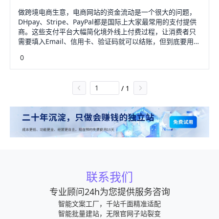
XX分行或XX分行等国内银行时，外汇需要先进入中国银行总
做跨境电商生意，电商网站的资金流动是一个很大的问题，
行，再进入分行、支行、支行等，所以时间也会增加。相比
DHpay、Stripe、PayPal都是国际上大家最常用的支付提供
之下，很多国内离岸银行或者香港离岸银行会快很多。毕
商。这些支付平台大幅简化境外线上付费过程，让消费者只
竟，外汇的路径不像中国那么复杂，所以需要很多时间。比
需要填入Email、信用卡、验证码就可以结账，但到底要用哪
如浦发银行或者汇丰离岸银行速度快的时候，半小时甚至几
家，它们之间又有什么不同，接下来给大家分析分析。
分钟就能到。理论上，最慢的是24小时内到达。二、境外大
0
DHpayDHpay是国内敦煌旗下的跨境支付服务提供商，作为
额汇款到国内的手续：1、外汇入境限制：凭身份证件将外汇
本土跨境支付平台，它提供了人民币结算服务，避免客户每
兑换成人民币，_每人每年5万美元或等值外汇。结汇5万美元
年5万美金的外汇限制。DHpay支援224个国家和地区，支持
以上的，凭身份证件、合法合理的外汇来源和外汇使用证明
/
1
盯逗多种货币交易，喊亮消费者只要输入卡号和验证码即可
办理。2、如果您需要从国外汇款，可以先在国内银行（如中
完成付款，它跟PayPal一样需要跳转到DHpay页面支付，而
国银行）开一个外汇账户，然后从国外汇款到这个账户。这
不能直接在站内支付。且相对于其他两个支付供应商，
个金额没有限制，但您要注意汇款的目的。不要填写投资或
DHpay的手续费低，无任何开通费用、年月费，提现和退款
类似用途。3、收到外汇后，可凭身份证（一年5万美元以下
都没有额外的收费。StripeStripe的收费方式比起PayPal来
仅凭一张证件）结汇成人民币，__提取外汇现金，或存入定
说简单了很多，它主打一目了然的收费方式设计简洁、容易
期存款。如果需要汇到国外，也是可以的。
使用、可以站内（网站或APP皆可）付费的付款方式。支援
的币种也是最多的。特别的一点是Stripe的付款方式支持微
信郑则宽、支付宝，但是它这个支付功能主要是针对大陆实
联系我们
名制用户去境外购物使用的。Stripe的支付方式只需要让消
费者在第一次使用时输入Email和信用卡账号，之后就不用再
专业顾问24h为您提供服务咨询
填资料，可以直接付款，大幅降低消费者抛弃购物车的机
智能文案工厂，千站千面精准适配
率。Stripe目前支持的国家只有25个，中国只支持香港地
智能批量建站，无限官网子站裂变
区，如果国内的商家想要使用的话，得有香港账户才能申