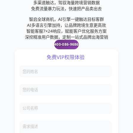
多渠道触达，驾驭海量跨境营销数据
请。或者是申请其他支持国家当地银行账户，这一点对于国
免费流量暴力玩法，快速把产品卖出去
内商家来说是一大麻烦。PayPal作为老牌的第三方交易支付
平台，Paypal支援的国家数量很多，也有支持中国并且有中
智启全球商机，AI引擎一键触达目标客群
文版网页，支持国内主流银行借记卡，实名认证银行卡。对
AI多语言引擎加持，让品牌跨境生意更高效
国内商家做跨境电商来讲应该最容易注册申请和使用的，问
智能客服7×24响应，赋能客户优化服务方案
题是Paypal的手续费明显比其他提供商高，还有各种复杂的
深挖精准用户数据，定制一站式品牌出海营销
附加费用。目前PayPal仅支持将PayPal账户余额中的美元转
400-086-9686
换为人民币，其他币种要先兑换为美元。同时，PayPal结账
时需要跳到PayPal页面，不能直接在站内支付，商家可控性
较低。
免费VIP权限体验
您的姓名