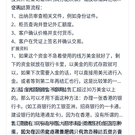
证明。
个人结算流程：
1、出纳员审查相关文件，例如身份证件。
2、柜员查询并登记外汇额度。
3、客户确认价格并支付货币。
4、客户在凭证上签名并确认交易。
扩展资料
1、如果这个资金不急着使用的线万美金就好了，剩
下的资金就放在银行卡里，以美金的形式存款就可
以，如果下次需要入金的话，可以直接用美元进行入
金。或者等到第二年再结汇也行。这是比较笨的一个
方法。前提是资金不急用。
2、适合大资金的。每年结售汇超过30万美金以上
的。那么可以才用下面这种方法：办理一张香港的银
行卡。(如工商银行的工银亚洲，招商银行的一卡通，
建设银行的陆港通龙卡)，因为在香港，没有所谓的结
售汇限制，只有在中国大陆才有，这里只介绍这三种
3、资金在30万以内的，还可以委扰老乱托自己的亲
卡，因为在国内能办理香港的只有这三种。当然，要
属，如父母，子女或者是配偶，代为办理结汇业务含