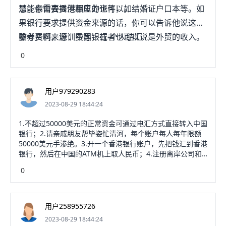
是能亲自去香港那里办也可以。
慧，你需要提供相应的证件，如结婚证户口本等。如
果银行要求提供资金来源的话，你可以告诉他说这是
赡养费啊，培训费等，或者也可以说是外贸的收入。
参考资料来源：中国银行-个人结汇
0
用户979290283
2023-08-29 18:44:24
1.不超过50000美元的正常资金可通过电汇方式直接转入中国
银行；2.请亲戚朋友帮毕姿忙清河，每个账户每人每年限额
50000美元手渗绝。3.开一个香港银行账户，先把钱汇到香港
银行，然后在中国的ATM机上取人民币；4.注册离岸公司和
账号，先接受大额美元，再单独结算。以上就是海外大额到
0
中国如何办理的相关内容。拓展资料一、从外汇支付到国内
银行一般需要2~3天左右，喊族最长不会超过5天；特殊情况
除外：如周六、周日、银行休息日等。其实，外汇汇款到账
时间不仅与外汇的行进路径有关，还与境外汇款银行的实力
用户258955726
有关。例如，如果委托汇丰银行向中国付款，速度会比一些
2023-08-29 18:44:24
外资小银行快1~2天。另外，当外汇进入中国银行深圳分行、