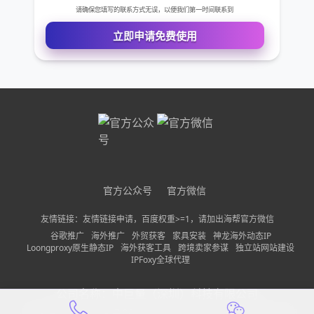
需求描述
请确保您填写的联系方式无误，以便我们第一时间联系到
立即申请免费使用
官方公众号
官方微信
友情链接：友情链接申请，百度权重>=1，请加出海帮官方微信
谷歌推广
海外推广
外贸获客
家具安装
神龙海外动态IP
Loongproxy原生静态IP
海外获客工具
跨境卖家参谋
独立站网站建设
IPFoxy全球代理
公司名称：
中巨量（深圳）科技有限公司
备案信息：
粤ICP备2022150197号-13
隐私政策
网站地图