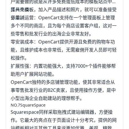
户需要做的就是从许多免费或低成本的模板站点中选
择一个模板，加入产品描述和照片，就可以准备接受
工具亮点：
订单。
多店铺运营：OpenCart支持在一个管理面板上管理
多个不同的商店，且为每个商店设置客户组，这对一
些零售和批发行业的出海企业非常友好。
零安装成本：OpenCart提供开源且免费的购物车功
能，且维护成本也非常低，无需雇佣开发人员即可轻
松操作。
扩展性强：内置功能强大，支持7000+个插件能够帮
助用户扩展网站功能。
OpenCart独特的多店铺管理功能，使其非常适合从
事零售批发行业的B2C卖家，且使用操作方便，是中
小型出海企业自助建站的理想帮手。
NO.7SquareSpace
Squarespace同样采取拖拽式建站编辑器，方便操
作。它最大的亮点在于页面设计十分考究，提供的网
站模板相对于其他工具来说更加优雅、美观、精致，