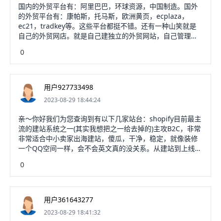
对物流实效性的追求。对于卖家而言，越来的物流速度也意
国内的外贸平台有：阿里巴巴，环球资源，中国制造。国外
味着越快的资金回流速度。
的外贸平台有：康帕斯，托马斯，欧洲黄页，ecplaza，
ec21，tradkey等。这些平台都挺不错。还有一种山笑就是
自己的外贸网店。就是自己建独立的外贸网站，自己管理，
做SEO，推广，选择合适的物流，优势是没有平台额外的手
0
续费了逗扮含，但是自己推广网站需要花费缺姿较多的时间
和精力。更多关于现在做外贸都用什么平台，进入：
https://m.abcgonglue.com/ask/1c590b1615839310.html?
zd查看更多内容
用户927733498
2023-08-29 18:44:24
亲～你好我们为您查询到有以下几家站台：shopify目前最主
流的建站系统之一(其实我想把之一给去掉的)主攻B2C，非常
非常适合中小卖家出海建站，傻瓜，干净，稳定，就像装修
一个QQ空间一样，会不会英文真的没关系。从建站到上线一
个人足够，半天一个星期，针对每个人的接受程度不一样，
0
时间上有差别，但是别纠结，这个基本上是世面上最傻瓜的
建站系统了(相对，相对，它不是真的傻瓜，还是有点讲究
的)。2.MagentoMagento是开源的，最核心的是后期的优
化，各种功能需要自己开发，市面上技术最为成熟的开源建
用户361643277
站系统之一，后期做优化较为方便，可塑性极强。但对技术
2023-08-29 18:41:32
要求极高，需要有专业的独立站运维团队。费用也较高，就