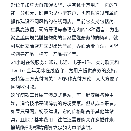
部位于加拿大首都渥太华，拥有数十万用户。它的功
能十分强大，即使你是小型商户，也可以通过简单的
操作建设不同风格的在线网店。目前它支持包括简体
中文、法语、葡萄牙语与泰语在内的18种语言，为出
工具亮点：
海企业实现品牌国际化的目标提供有力的支持。
易上手，知芦嫌操作简单：只需注册你的E-Mail，就
可以建立商店并立即出售产品，界面清晰直观，可轻
松创建产品、标签、产品描述等。
24小时在线服务：通过电话、电子邮件、实时聊天和
Twitter全年无休在线值守，为用户提供高效的支持。
支持第三方支付网关：70多种支付方式，大大方便了
网店收付款。
这哗简款工具属于傻瓜式建站，可一键安装各种主
题，适合技术基础薄弱的跨境卖家。但从成本来看，
如果只是网店初级建设，它的价格略高于其他建站工
具，且除了基本费用，往往还需要购买许多插件来拓
NO.2小渔夫智能云站
展功能，更适合预算充足的大中型店铺。