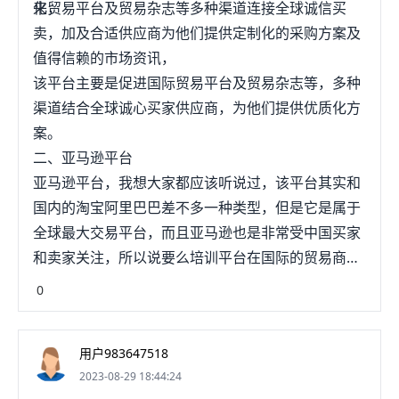
来，
化贸易平台及贸易杂志等多种渠道连接全球诚信买
致力于打造一个为卖家提供优质服务的平台。对于卖家而
言，新的平台意味着有着更多的机遇。第二，解决支付方
卖，加及合适供应商为他们提供定制化的采购方案及
式，使得支付更加便利而针对平台上中国卖家，最近有着更
值得信赖的市场资讯，
为利好的消息。11月16日，Starday正式启用Airwallex（空
中云汇）所研发的支付和收款渠道，中国卖家可以蔽猛橡选
该平台主要是促进国际贸易平台及贸易杂志等，多种
择支付宝和微信收款，这一举措一方面可以成为Starday与其
渠道结合全球诚心买家供应商，为他们提供优质化方
他跨境电商平台相比形成独特的竞争优势，会吸引大量的中
案。
国卖家；另一方面对于我国的跨境电商卖家来说，支付宝和
微信的使用，远比亚马逊所使用的信用卡收付款、Paypal、
二、亚马逊平台
西联回款等传统支付方式更为便利，也意味着更加缩短了回
亚马逊平台，我想大家都应该听说过，该平台其实和
款周期。第三、完善国际物流运宏旁输链所拥有完备的物流
链同样也可以缓解卖家资金问题，因为一个跨境电商平台物
国内的淘宝阿里巴巴差不多一种类型，但是它是属于
流速度，会影响到买家受到商品的时间，若物流速度较快，
全球最大交易平台，而且亚马逊也是非常受中国买家
卖家资金回流更加迅速。为了提高物流速度，Starday有着三
和卖家关注，所以说要么培训平台在国际的贸易商是
大方案：其一，是建设海外仓，充分利用海外仓缩短配送时
间、包裹全程跟踪等优点，甚至一些海外仓的货物还可以实
做的非常好，亚马逊是属于美国的企
0
现“次日达”的服务，让买卖双方都享受较高质量的物流服务；
其二，与有名的物流公司达成战略合作伙伴关系，如与邮
政、佐川、黑猫等物流公司都有着密切的合作，即使是在购
物旺季，Starday的平台物流也能实现高效运转，可以满足买
用户983647518
卖双方的物流需求；其三，还不断探索空中专线以及海运特
2023-08-29 18:44:24
线，更进一步追求物流的实效性，更好地满足以及买卖双方