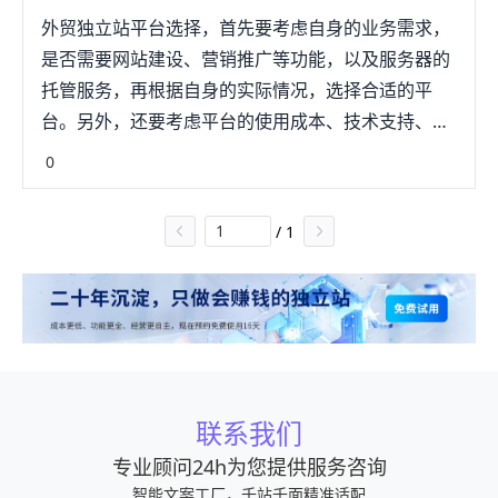
光稳定的服务器一年就是万把大洋。一般都是有实力的独立
外贸独立站平台选择，首先要考虑自身的业务需求，
站大卖才会去转型做Magento。3:wordpress真心的不推
是否需要网站建设、营销推广等功能，以及服务器的
荐，是博客形式的独立站，适合讲讲小故事，你要是做C端的
话，轻量级还好，重量的者棚迹话，还是算了，撒由那拉。
托管服务，再根据自身的实际情况，选择合适的平
4：ueeshopUeeshop，时间比较久，但对B2B功能支持的
台。另外，还要考虑平台的使用成本、技术支持、系
比较好，可能是因为他们做传统外贸客户更多一些。B2C问
题会比较多。销售能力毕竟强，服务热情，官方价格中等。
统稳定性等因素，以确保网站的稳定运行。
0
5:shopyy适合做一些特殊品类(你懂的)总部在福建厦门，距
离莆田也近，这个建站平台时间也不短了，服务热情，什么
都替你解答，但是真的进去之后还有其他收费，销售能力非
/
1
常强(业务人员)让你感觉建站平台技术牛，专业强，但是...没
啥但是了，基本主流公司用的人少至于原因，不方便解释。
6：店匠深圳的建站平台，据说是百度的团队做的建站和激系
统，收费还行，从4000+到1万+年费不等，个人认为还是不
错的，在使用的过程中，比较适合做欧美独立站的卖家使
用，但是缺陷是跟shopif仍旧有一定的差距，这点国内的建
站平台确实需要努力。7：xshoppy从整个独立站运营上，嘉
鸿的建站系统一定是非常不错的，毕竟，嘉鸿的牌子在那摆
着，估计也是因为站群被shopify封的头大，然后自己兵强马
联系我们
壮，自己研发了这款建站系统，所以从运营角度，本身又是
卖家又做的建站系统。会比较贴合卖家的舒适度和转化
专业顾问24h为您提供服务咨询
CVR，但是也因为这点，可能数据这块会不会有点不安全。
智能文案工厂，千站千面精准适配