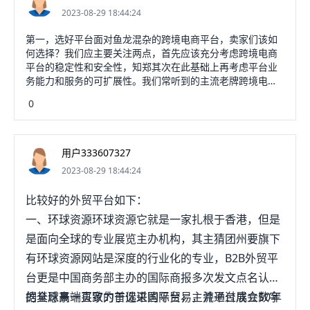
2023-08-29 18:44:24
第一，选好平台面对鱼龙混杂的跨境电商平台，卖家们该如
何选择？我们应主要关注两点，首先应该充分考虑跨境电商
平台的稳定性和安全性，知郑其次在此基础上再考虑平台业
务能力和服务的可扩展性。我们常听到的主流老牌跨境电商
平台，如亚马逊、速卖通、eBay、Wish、Whopee等，在安
0
全性和稳定性方面确实存在一定的保障，但是这些平台已相
当饱和，很难为新的卖家提供优质的服务，能否切身解决卖
家的相关问题，也要打一个问号，一般的卖家想再这些平台
开创一番事业困难程度可想而知。在此，可以推荐以上两者
用户333607327
皆备平台——Starday跨境电商服务平台。Starday是日本跨
2023-08-29 18:44:24
境电商的服务平台依托在全球建立的供应链体系，拥有品牌
优势、高效的服务、创新的业务模式，专业的海外仓库、以
比较好的外贸平台如下：
及配送无忧、无需额外配置外语售后人员等优势。目前而
一、环球资源环球资源它就是一家扎根于香港，但是
言，该平台正处于高速推广期，根据Starday跨境电商服务平
台市场调研结果显示：每日新增用户数量平均在两万，平台
是面向全球的专业展览主办机构，其主猜团州要旗下
每个月GMV（成交总额）增幅在23%左右。不仅为日本消费
有环球资源网站是深度的行业化的专业，B2B外贸平
者提供高品质的购物体验，而且为全球创业者开辟全新的外
贸通道。创立于2015年的Starday，实属于跨境电商平台新
台更是中国商务部主办的国际商报多次发文点名认可
秀。虽乃新晋之秀，但却积极吸收老牌电商跨境平台的优
的全球高端买家的首选采购平台，主流平台成立50年
据其愿景一直致力于促进国际贸易，并通过展会数字
点，又在老牌平台以往所面临的问题上做出了调整与改革，