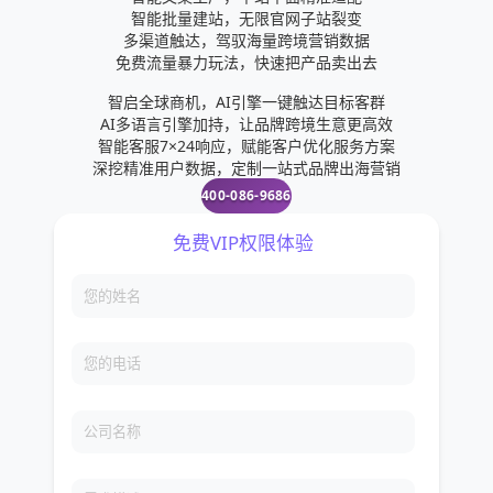
8：Shopline香港出品的建站系统，个人感觉比较适合香港
智能批量建站，无限官网子站裂变
和台湾市场，欧美市场审美这块，shopline还有很大差距，
多渠道触达，驾驭海量跨境营销数据
尤其是插件和网站稳定性这块，价格贵的一B，有感觉中看不
免费流量暴力玩法，快速把产品卖出去
中用，跟国内的建站系统比还不如国内水平，身边基本没卖
家在用。9：Shoptago这个建站系统的介绍上不难看出，主
智启全球商机，AI引擎一键触达目标客群
打按月扣费，一个月400元首并的平民价格，按月扣费的商业
AI多语言引擎加持，让品牌跨境生意更高效
操作，大有跟shopify竞争的味道其次，按月扣费更能让中小
智能客服7×24响应，赋能客户优化服务方案
卖家接受，俗话说，用的好了长期用，用不好了下个月我走
深挖精准用户数据，定制一站式品牌出海营销
就是了，这点我认为在国内的建站系统上，Shoptago还是非
400-086-9686
常不错的