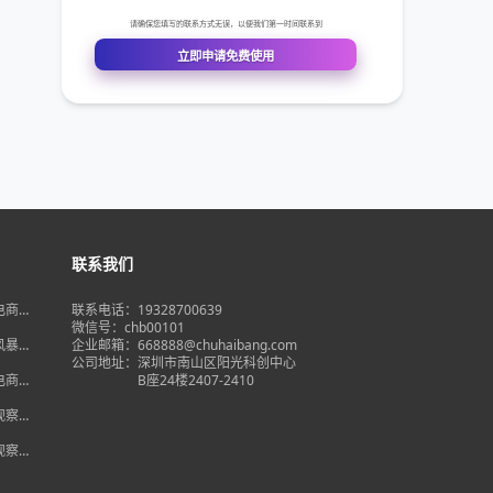
联系我们
境电商大
联系电话：19328700639
在即，
微信号：chb00101
何突
品风暴】
企业邮箱：668888@chuhaibang.com
增背
公司地址：
深圳市南山区阳光科创中心
占数字
境电商新
B座24楼2407-2410
政策放
借势突
度观察】
量背
自主流
度观察】
跨境电
红