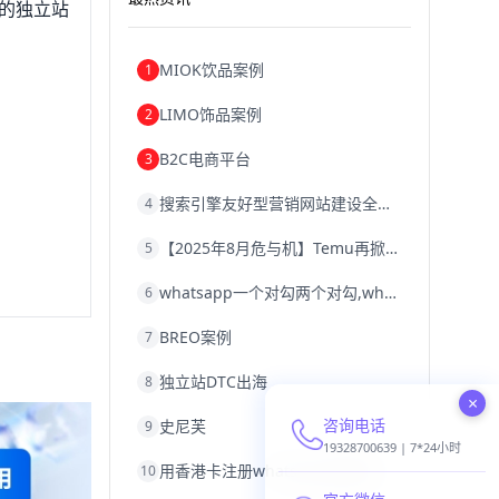
您的独立站
MIOK饮品案例
1
LIMO饰品案例
2
B2C电商平台
3
搜索引擎友好型营销网站建设全攻略
4
【2025年8月危与机】Temu再掀封店风暴，独立站才是跨境卖家的避险通道
5
whatsapp一个对勾两个对勾,whatsapp对勾代表什么意思
6
BREO案例
7
独立站DTC出海
8
×
咨询电话
史尼芙
9
19328700639 | 7*24小时
用香港卡注册whatsapp,香港卡不能注册whatsapp
10