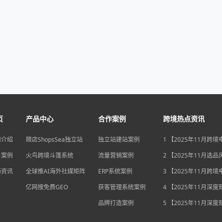
页
产品中心
合作案例
跨境热点资讯
司介绍
顺店ShopsSea独立站
独立站建站案例
1 【2025年11月跨
变局】eBay店铺升级
户案例
火鸟跨境斗篷系统
流量营销案例
独立站流量自主权如
2 【2025年11月选
围？
俄罗斯安眠药需求激
海资讯
全球推AI海外社媒矩阵
ERP系统案例
后，跨境电商如何抢
3 【2025年11月跨
排毒与助眠市场？
机遇】沃尔玛自配送
亿网搜免费GEO
获客管理系统案例
宽，独立站卖家如何
4 【2025年11月深
围？
中国汽车暴增英国销
品牌打造案例
后，跨境电商如何用“
5 【2025年11月深
量”破局增长困局？
海关总署数据新高，
商如何抓住出海“增长