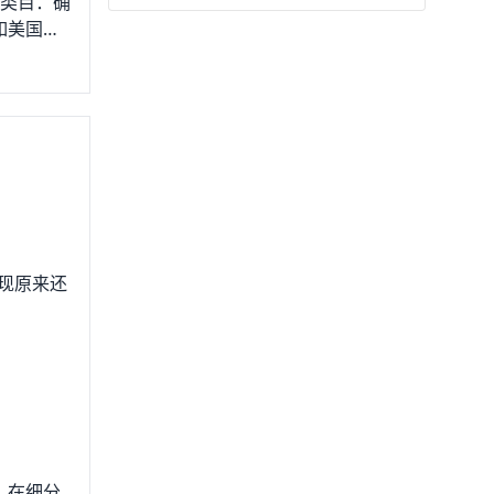
品类目：确
如美国人
品就会比
定产品：选
也可以独
的也是一
大，但一
具体产品，
质量也是
货周期太
家不能及
现原来还
求则悔
，在细分