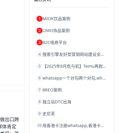
MIOK饮品案例
1
LIMO饰品案例
2
B2C电商平台
3
搜索引擎友好型营销网站建设全攻略
4
【2025年8月危与机】Temu再掀封店风暴，独立站才是跨境卖家的避险通道
5
whatsapp一个对勾两个对勾,whatsapp对勾代表什么意思
6
BREO案例
7
独立站DTC出海
8
史尼芙
9
，做出口跨
用香港卡注册whatsapp,香港卡不能注册whatsapp
10
群体肯定