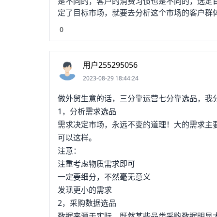
是不同的，客户的消费习惯也是不同的，选定
定了目标市场，就要去分析这个市场的客户群
大部分都很喜欢户外活动，那么一些户外用品
0
较受欢迎；比如德国人很多都喜欢狗，养狗的
定产品类目后，需要做的就是在这个类目里确
辟蹊径自行开发产品。参考其它卖家的爆款产
用户255295056
些别人漏下的利润。而自己开发产品，必须基
2023-08-29 18:44:24
旦成功所获得的利润也是相当丰厚的。如果能
就需要联络供应商了。既然是要做出口，那需
做外贸生意的话，三分靠运营七分靠选品，我
良莠不齐，擦亮眼睛，谨慎选择为上。避免出
1，分析需求选品
长造成产品库存空缺而产生损失。供货商也不
需求决定市场，永远不变的道理！大的需求主
时供货。跨境电商选前山品的核心要求：品质
可以这样。
蔽，
注意：
注重考虑物质需求即可
一定要细分，不然毫无意义
发现更小的需求
2，采购数据选品
数据来源于实际，既然某些品类采购数据明显