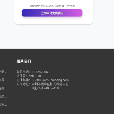
联系我们
境电商大
联系电话：19328700639
在即，
微信号：chb00101
何突
品风暴】
企业邮箱：668888@chuhaibang.com
增背
公司地址：
深圳市南山区阳光科创中心
占数字
境电商新
B座24楼2407-2410
政策放
借势突
度观察】
量背
自主流
度观察】
跨境电
红