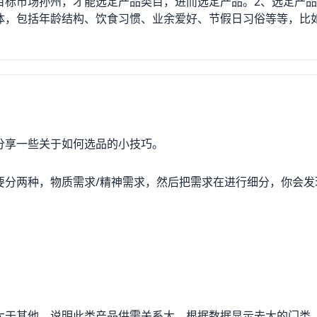
目标市场孙州，才能选定产品类目，进而选定产品。2、选定产
体，包括年龄结构、饮食习惯、业余爱好、节假日习俗等等，比
可能会比较受欢迎；比如日本女人都很居家，那么一些家居类产
人有很多，那么一些宠物用品可能就会更好售卖，等等。3、选
定具体要卖的产品。可以在各大电商平台上参考一些爆款产品，
品，这种方式比较省时省力，但也永远只能跟在别人身后，获得
于对目标市场的了解和精准的分析，这种方式所冒的风险会比较
两种方式相结合，那就更好了。4、选定供应商：确定了要卖的
要联系的肯定是国内的供应商。而国内的供应商多如牛毛，产品
分享一些关于如何选品的小技巧。
现因为质量问题而产生纠纷进而影响店铺信誉，也要避免因为供
能只选择一家，至少要有一家备用，避免一旦订单量骤然增多厂
要分两种，物质需求/精神需求，然后把需求在进行细分，你会发
的商品，优势的价格，符合跨境销售特性，满足目标海外市场需
大于其他，说明此类产品供需关系大，根据数据显示去大的门类