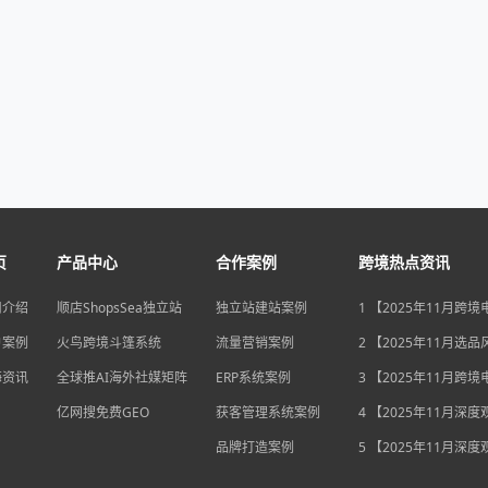
页
产品中心
合作案例
跨境热点资讯
司介绍
顺店ShopsSea独立站
独立站建站案例
1 【2025年11月跨
变局】eBay店铺升级
户案例
火鸟跨境斗篷系统
流量营销案例
独立站流量自主权如
2 【2025年11月选
围？
俄罗斯安眠药需求激
海资讯
全球推AI海外社媒矩阵
ERP系统案例
后，跨境电商如何抢
3 【2025年11月跨
排毒与助眠市场？
机遇】沃尔玛自配送
亿网搜免费GEO
获客管理系统案例
宽，独立站卖家如何
4 【2025年11月深
围？
中国汽车暴增英国销
品牌打造案例
后，跨境电商如何用“
5 【2025年11月深
量”破局增长困局？
海关总署数据新高，
商如何抓住出海“增长