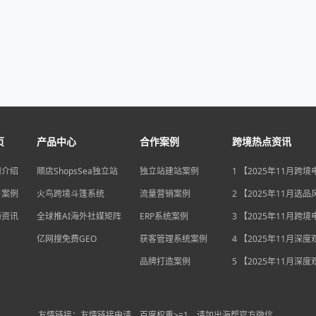
页
产品中心
合作案例
跨境热点资讯
司介绍
顺店ShopsSea独立站
独立站建站案例
1 【2025年11月跨
变局】eBay店铺升级
户案例
火鸟跨境斗篷系统
流量营销案例
独立站流量自主权如
2 【2025年11月选
围？
俄罗斯安眠药需求激
海资讯
全球推AI海外社媒矩阵
ERP系统案例
后，跨境电商如何抢
3 【2025年11月跨
排毒与助眠市场？
机遇】沃尔玛自配送
亿网搜免费GEO
获客管理系统案例
宽，独立站卖家如何
4 【2025年11月深
围？
中国汽车暴增英国销
品牌打造案例
后，跨境电商如何用“
5 【2025年11月深
量”破局增长困局？
海关总署数据新高，
商如何抓住出海“增长
利”？
友情链接：友情链接申请，百度权重>=1，请加出海帮官方微信