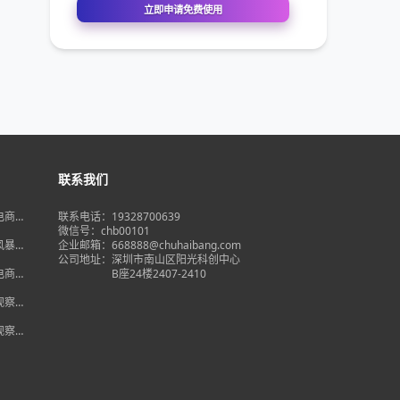
联系我们
境电商大
联系电话：19328700639
在即，
微信号：chb00101
何突
品风暴】
企业邮箱：668888@chuhaibang.com
增背
公司地址：
深圳市南山区阳光科创中心
占数字
境电商新
B座24楼2407-2410
政策放
借势突
度观察】
量背
自主流
度观察】
跨境电
红