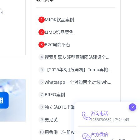
等。
MIOK饮品案例
1
LIMO饰品案例
2
B2C电商平台
3
搜索引擎友好型营销网站建设全攻略
4
【2025年8月危与机】Temu再掀封店风暴，独立站才是跨境卖家的避险通道
5
whatsapp一个对勾两个对勾,whatsapp对勾代表什么意思
6
BREO案例
7
×
独立站DTC出海
8
咨询电话
史尼芙
9
19328700639 | 7*24小时
用香港卡注册whatsapp,香港卡不能注册whatsapp
10
官方微信