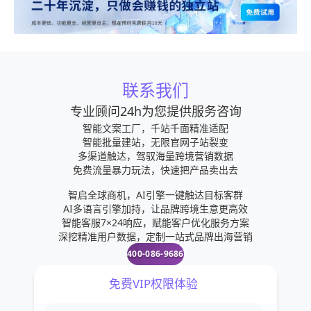
联系我们
专业顾问24h为您提供服务咨询
智能文案工厂，千站千面精准适配
智能批量建站，无限官网子站裂变
多渠道触达，驾驭海量跨境营销数据
免费流量暴力玩法，快速把产品卖出去
智启全球商机，AI引擎一键触达目标客群
AI多语言引擎加持，让品牌跨境生意更高效
智能客服7×24响应，赋能客户优化服务方案
深挖精准用户数据，定制一站式品牌出海营销
400-086-9686