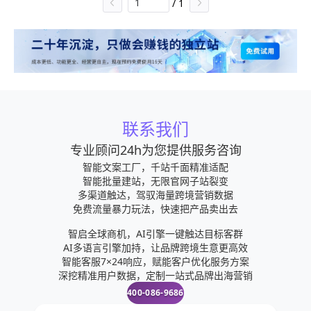
/
1
联系我们
专业顾问24h为您提供服务咨询
智能文案工厂，千站千面精准适配
智能批量建站，无限官网子站裂变
多渠道触达，驾驭海量跨境营销数据
免费流量暴力玩法，快速把产品卖出去
智启全球商机，AI引擎一键触达目标客群
AI多语言引擎加持，让品牌跨境生意更高效
智能客服7×24响应，赋能客户优化服务方案
深挖精准用户数据，定制一站式品牌出海营销
400-086-9686