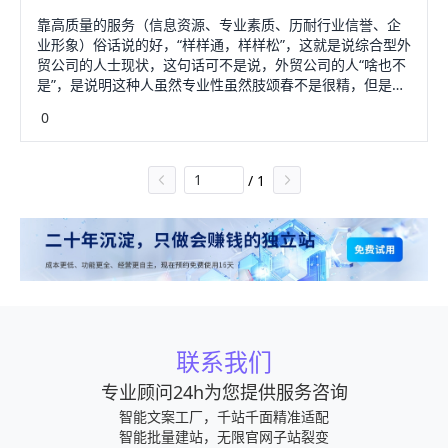
靠高质量的服务（信息资源、专业素质、历耐行业信誉、企
业形象）俗话说的好，“样样通，样样松”，这就是说综合型外
贸公司的人士现状，这句话可不是说，外贸公司的人“啥也不
是”，是说明这种人虽然专业性虽然肢颂春不是很精，但是什
么都要懂，从宏观到微观经济，再到企业生产流程、工艺、
0
工业原理，全部都要了解，再到国内外海铁空运输，财务税
收，海关核销退税各环节都有利润点。综合性的服务可以大
大降低外贸企业产出成本，外贸人经营的产品，经过综合性
/
1
服务后，很多产品的综合服务后的价格，通常低于买家通常
采购的价格。记住：不要认为生产樱喊企业的售价比你低，
你可以做到同样的产品在工厂买进来，你的出口价格可以比
他还低。这就需要你的信息处理分析能力，合理运用采购和
销售渠道，合理降低成本，很多产品是可以做到，比工厂还
有竞争力。几个字很难表达我的想法。
联系我们
专业顾问24h为您提供服务咨询
智能文案工厂，千站千面精准适配
智能批量建站，无限官网子站裂变