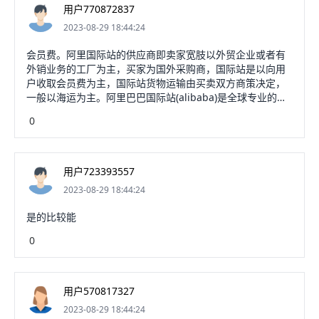
用户770872837
2023-08-29 18:44:24
会员费。阿里国际站的供应商即卖家宽肢以外贸企业或者有
外销业务的工厂为主，买家为国外采购商，国际站是以向用
户收取会员费为主，国际站货物运输由买卖双方商策决定，
一般以海运为主。阿里巴巴国际站(alibaba)是全球专业的国
际外贸出口、海外B2B跨境贸易平台，拥有超过1.5亿注册会
0
员，每天在敬巧虚平台上发布30万笔跨境亮燃采购。
用户723393557
2023-08-29 18:44:24
是的比较能
0
用户570817327
2023-08-29 18:44:24