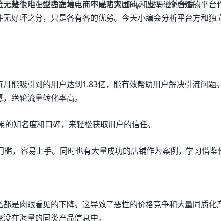
无数个中小型独立站，而不是陷入eBay和亚马逊的黑洞。
志，是很难在众多跨境电商中成功突围的，选择一个合适的平台
并无好坏之分，只是各有各的优劣。今天小编会分析平台方和独
月能吸引到的用户达到1.83亿，能有效帮助用户解决引流问题
愿，绝轮流量转化率高。
积累的知名度和口碑，来轻松获取用户的信任。
门门槛，容易上手。同时也有大量成功的店铺作为案例，学习借鉴
槛都是肉眼看见的下降。这导致了恶性的价格竞争和大量同质化
淹没在海量的同类产品信息中。