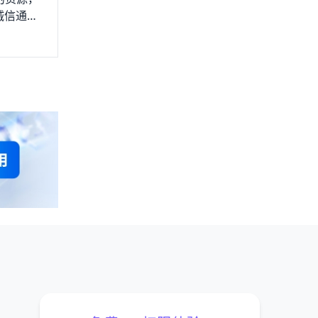
诚信通付
言差异对
内一家外
卖家还是
间，并且
很多人工成
案，包括外
证书，无疑
“装修工
可以随时想
e、
选品难不
、
的。选好商
呢？而测
和
。关于
立站