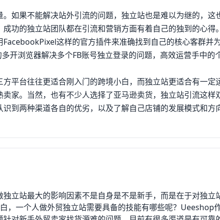
量。如果不能解决站外引流的问题，独立站也是难以为继的，这
，成功的独立站团队都在引流和营销方面有着自己的独到的心得
cebookPixel这样的官方插件来准确找到自己的核心客群并
样的多开浏览器解决多个FB账号独立登录的问题，高效运营手中的
三方平台往往更适合刚入门的跨境小白，而独立站更适合有一定
熟卖家。当然，也有不少人选择了亚马逊卖货，独立站引流这样
认识到两种渠道各自的优劣，以及了解自己店铺的发展模式和方
做独立站最大的影响因素不是自身是不是新手，而是在于对独立
白，一个人做外贸独立站需要具备的技能有哪些呢？Ueeshop
题针对新手外贸卖家找货源难的问题，目前有很多渠道是有可靠