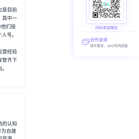
也是目前
。其中一
为他们投
扫码添加微信
个人号。
合作咨询
填写需求，24小时内回复
运营经验
双管齐下
向。
站的认知
作为自建
的货源，