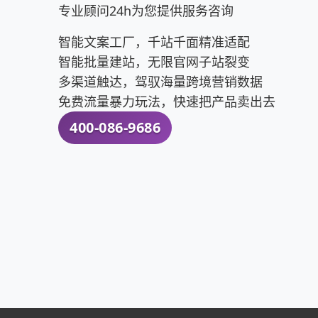
+Facebook店铺同步，很好的实现品牌推广与
专业顾问24h为您提供服务咨询
产品同步上传，这样买家在浏览商家Faceb
多相关内容总的来说，选择一个可靠的网站建
智能文案工厂，千站千面精准适配
加了信心！1.全中文管理平台，无需学习，一
智能批量建站，无限官网子站裂变
金,只收取建站平台使用费；4.20万美金一年的
多渠道触达，驾驭海量跨境营销数据
全满足卖家从0到1阶段的所有需求；6.模板任
免费流量暴力玩法，快速把产品卖出去
8.保障网站数据完整备份扰做，提供运营的快
400-086-9686