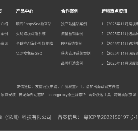
页
产品中心
合作案例
跨境热点资讯
司介绍
顺店ShopsSea独立站
独立站建站案例
1 【2025年11月跨
变局】eBay店铺升级
户案例
火鸟跨境斗篷系统
流量营销案例
独立站流量自主权如
2 【2025年11月选
围？
俄罗斯安眠药需求激
海资讯
全球推AI海外社媒矩阵
ERP系统案例
后，跨境电商如何抢
3 【2025年11月跨
排毒与助眠市场？
机遇】沃尔玛自配送
亿网搜免费GEO
获客管理系统案例
宽，独立站卖家如何
4 【2025年11月深
围？
中国汽车暴增英国销
品牌打造案例
后，跨境电商如何用“
5 【2025年11月深
量”破局增长困局？
海关总署数据新高，
商如何抓住出海“增长
利”？
友情链接：友情链接申请，百度权重>=1，请加出海帮官方微信
家具安装
神龙海外动态IP
Loongproxy原生静态IP
海外获客工具
跨境卖家参谋
量（深圳）科技有限公司
备案信息：
粤ICP备2022150197号-1