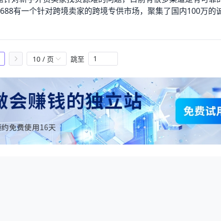
688有一个针对跨境卖家的跨境专供市场，聚集了国内100万的
拥有整合供应链能力的供应商专门为跨境电商卖家服务。二、语
，担心外语水平限制了自己，针对这一顾虑，Ueeshop作为国
时有收录小语种的功能。这种语言本地化体验，不管是对于外贸
也完善着用户的阅读习惯和表达方式，这样的功能不仅节约了时
10 / 页
跳至
多外贸企业为了搭建和运营外贸B2B、B2C独立网站，付出了
p自建站平台采用的是saas模式建站系统，提供了一站式解决方
收款、物流配送、数据分析等等。除此之外，网站配备的SSL
么用户对网站的信任度大大提升。网站搭建完成之后，就是网站的
情况下，Ueeshop拥有的网站风格模板已经超过上百种，并且
手卖家节省时间成本！响应式、智能询盘、聊天工具包括skyp
l支付等功能，完全可以满足你的使用外贸独立站的需求！四、运营和推广
求的商品，有几款外贸电商选品工具：ecomhunt、pexda
和pinterest这样的社交平台挑选和分析你选择的商品有没有市场需求
有市场需求，有没有利润，没有利润的话如何进行模式复制扩大
acebook、Instagram和谷歌推广等。使用Facebook
动消费和兴趣消费的特点是流量大，互动率高，而容易产生口碑传播
k店铺，Ueeshop是国内首家完成Facebook店铺技术对接，实现独