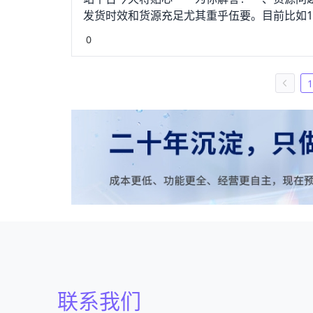
发货时效和货源充足尤其重乎伍要。目前比如1
费会员，不乏拥有千万级别规模的工厂，以及
0
于我们从小接受的英语教育，很多人还是不自信
贸自建站的平台，网站覆盖八种常用语言，同
国外买家用户来说，都是极其便利。语言切换
1
在准确度上面也是有所保障的。三、网站建设很
本和时间精力，为了解决这些问题，Ueesho
贸网站建设、服务器配置、外贸网站运营、支付
是在告诉用户，网站很安全，请放心使用，那
程”了，在不明确外国人的喜缓顷衡好和习惯的
换就换，并不需要重新上传资料，为新手外贸新
whatspp、messenger等、paypa
难？想要找到有利润且竞争较小的、并且有市场需
adsector等，甚至可以通过Instagram
品上线后，先要测款，让你知道你的商品有没
款需要先进行引流，而外贸卖家最常用的引流方式包括F
Instagram营销推广，社交化平台符合冲
联系我们
Facebook的营销推广，重点介绍Faceboo