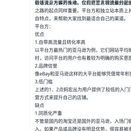
歌等流量大鳄的推动。它们更愿意将流量分配给
俗话说，万事开头难。仅靠打工人钢铁般的意
之路的起点同样重要。平台方和独立站本质上
自特点，来帮助大家找到最适合自己的渠道。
平台方：
优点
1.自带高流量且转化率高
以平台方最热门的亚马逊为例，它们网站平均每
时，访问平台的用户也有着较为明确的购买意
2.品牌信誉
像eBay和亚马逊这样的大平台能够凭借常年
3.低门槛
上述的1、2点蚂宏丛为用户提供了较低的入
营方式来提升自己的店铺。
缺点
1.同质化严重
不管是国内的淘宝还是国外的亚马逊，入场门
入。如果产品或品牌没有明显优势，很容易被