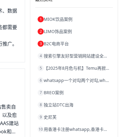
术、数据
MIOK饮品案例
1
些都需要
LIMO饰品案例
2
行推广。
B2C电商平台
3
搜索引擎友好型营销网站建设全攻略
4
【2025年8月危与机】Temu再掀封店风暴，独立站才是跨境卖家的避险通道
5
whatsapp一个对勾两个对勾,whatsapp对勾代表什么意思
6
BREO案例
7
独立站DTC出海
8
站售卖自
，以及愈
史尼芙
9
AAS建站
用香港卡注册whatsapp,香港卡不能注册whatsapp
10
ok和谷