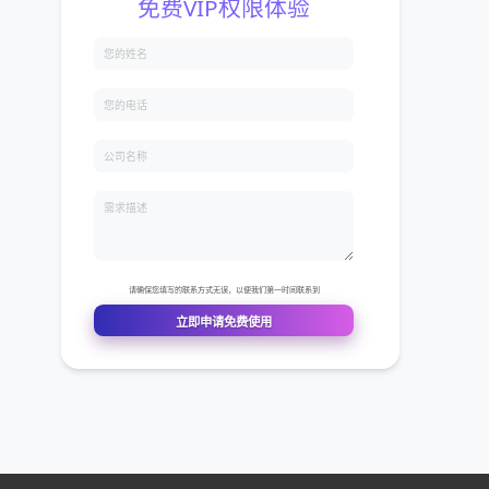
，可以实现
击可了解更
的挑战增
的支付佣
销插件完
展需求；