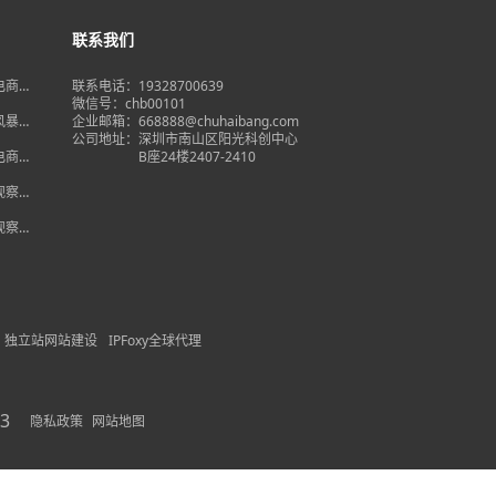
联系我们
境电商大
联系电话：19328700639
在即，
微信号：chb00101
何突
品风暴】
企业邮箱：668888@chuhaibang.com
增背
公司地址：
深圳市南山区阳光科创中心
占数字
境电商新
B座24楼2407-2410
政策放
借势突
度观察】
量背
自主流
度观察】
跨境电
红
独立站网站建设
IPFoxy全球代理
3
隐私政策
网站地图