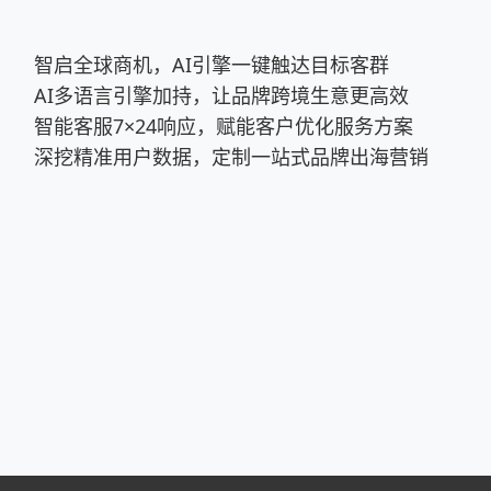
用户转化同步进行。在Ueeshop后台可以绑定Facebook店铺
ook主页的时候，看到喜欢的产品，可以跳转到独立站上购买。点
设平台不仅省去摩擦和时间，并且一个好的开始，无疑是对后面
智启全球商机，AI引擎一键触达目标客群
看就懂；2.客服一对一，无需等待，实时解答问题。3.没有额外
AI多语言引擎加持，让品牌跨境生意更高效
站点,使用UEESHOP成本只需几千元人民币。5.丰富的运营及营
智能客服7×24响应，赋能客户优化服务方案
意切换，无需额外收费。7.多种合作模式,支持卖家不同阶段的发
深挖精准用户数据，定制一站式品牌出海营销
速支持。