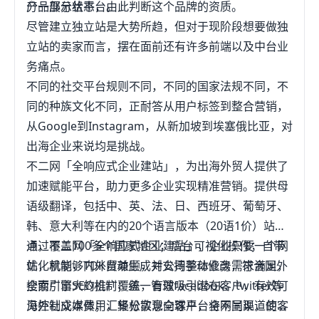
分一部分给平台。
产品展示状态，由此判断这个品牌的资质。
尽管建立独立站是大势所趋，但对于现阶段想要做独
立站的卖家而言，摆在面前还有许多前端以及中台业
务痛点。
不同的社交平台规则不同，不同的国家法规不同，不
同的种族文化不同，正耐答从用户标签到整合营销，
从Google到Instagram，从新加坡到埃塞俄比亚，对
出海企业来说均是挑战。
不二网「全响应式企业建站」，为出海外贸人提供了
加速赋能平台，助力更多企业实现精准营销。提供母
语级翻译，包括中、英、法、日、西班牙、葡萄牙、
韩、意大利等在内的20个语言版本（20语1价）站
点，覆盖100多个国家地区；后台可视化操作；自带
通过不二网「全响应式企业建站」，企业只要一个网
优化机制，TDK自动生成并支持手动修改，符合国外
站，就能够内外贸兼顾，对公司整体业务需求满足，
搜索引擎SEO机制；统一管理facebook、twitter等
全而广亩大的推广覆盖，有效吸引潜在客户，有效可
海外社交媒体；汇集分散意向客户，将不同渠道的客
见控制成本费用，轻松实现全球平台全网呈现，使您