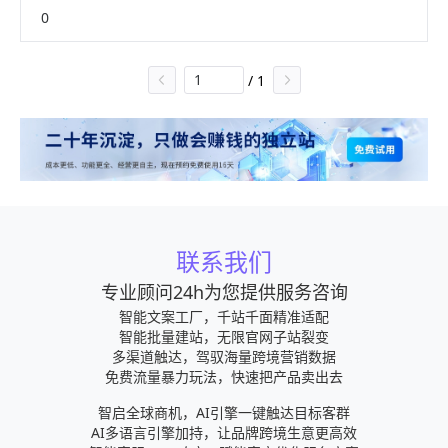
户意向数据，汇聚到同一个后台，方便集中管理
的全球生意形成互联。
0
www.bu2w.com/jianzhan/dingzhijianzhan.html
/
1
联系我们
专业顾问24h为您提供服务咨询
智能文案工厂，千站千面精准适配
智能批量建站，无限官网子站裂变
多渠道触达，驾驭海量跨境营销数据
免费流量暴力玩法，快速把产品卖出去
智启全球商机，AI引擎一键触达目标客群
AI多语言引擎加持，让品牌跨境生意更高效