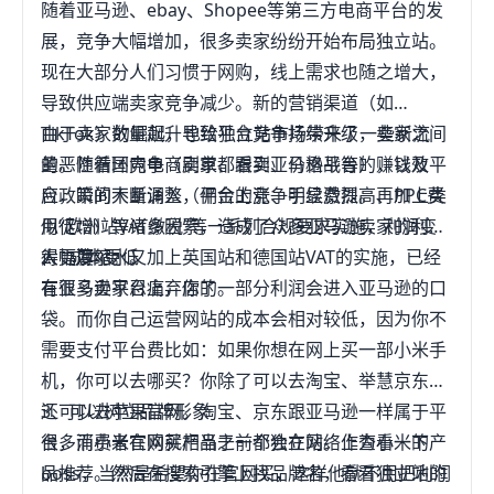
随着亚马逊、ebay、Shopee等第三方电商平台的发
展，竞争大幅增加，很多卖家纷纷开始布局独立站。
现在大部分人们习惯于网购，线上需求也随之增大，
导致供应端卖家竞争减少。新的营销渠道（如
TikTok）的崛起，也给独立站市场带来了一些新流
由于卖家数量飙升导致平台竞争持续升级，卖家之间
量。随着国内电商卖家都看到亚马逊平台的赚钱效
的恶性循环竞争（刷单、跟卖、价格战等），以及平
应，瞬间大量涌入，平台的竞争明显激烈。再加上类
台政策的不断调整（佣金上涨、手续费提高、PPC费
似“欧洲站VAT缴税”等一系列合规要求实施，利润变
用徒增）等诸多因素，造成了众多亚马逊卖家的利润
得更薄了。又加上英国站和德国站VAT的实施，已经
大幅度缩水。
2、成本更低
有很多卖家忍痛弃店了。
在亚马逊平台上，你的一部分利润会进入亚马逊的口
袋。而你自己运营网站的成本会相对较低，因为你不
需要支付平台费比如：如果你想在网上买一部小米手
机，你可以去哪买？你除了可以去淘宝、举慧京东，
还可以去苹果官网。淘宝、京东跟亚马逊一样属于平
3、可以树立品牌形象
台，而小米官网就相当于一个独立站。作为小米的
很多消费者在购买产品之前都会在网络上查看一下产
boss，当然是希望你在官网买，这样他就不用把利润
品推荐。然后在搜索引擎上找品牌名，看看独立站的