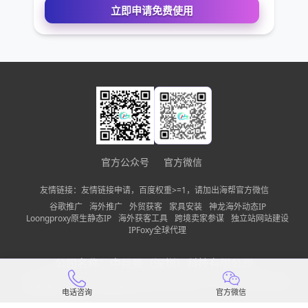
公司名称
需求描述
请确保您填写的联系方式无误，以便我们第一时间联系到
立即申请免费使用
官方公众号
官方微信
友情链接：友情链接申请，百度权重>=1，请加出海帮官方微信
谷歌推广
海外推广
外贸获客
家具安装
神龙海外动态IP
Loongproxy原生静态IP
海外获客工具
跨境卖家参谋
独立站网站建设
IPFoxy全球代理
公司名称：
中巨量（深圳）科技有限公司
备案信息：
粤ICP备2022150197号-13
隐私政策
网站地图
电话咨询
官方微信