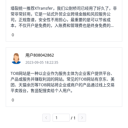
墙裂统一推荐XTransfer，我们公耐桥司已经用了好久了，非
常非常好用，它是一站式外贸企业跨境金融和风控服务公
司，正规靠谱，安全性不用担心，最重要的是可以节省成
本，不仅开户是免费的，入账费和管理费也是终身免费的，
而旅数且不收客户手续费，结汇昌镇猛手续费是千分之四，
0
很划算。
用户808042862
2023-09-05 18:22:35
TOB网站是一种以企业作为服务主体为企业客户提供平台、
产品或服务并赚取利润的网站。常见的TOB网站有京东、美
团、天猫余历等TOB网站将企业或商户的产品通过线上交易
平卖毁台，售竖配搜卖给个人用户。
0
/
1