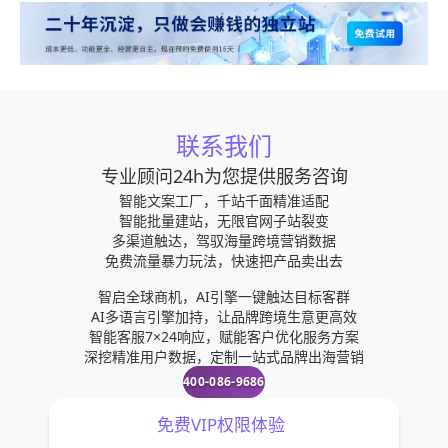
联系我们
专业顾问24h为您提供服务咨询
智能文案工厂，千站千面精准适配
智能批量建站，无限官网子站裂变
多渠道触达，驾驭海量跨境营销数据
免费流量暴力玩法，快速把产品卖出去
智启全球商机，AI引擎一键触达目标客群
AI多语言引擎加持，让品牌跨境生意更高效
智能客服7×24响应，赋能客户优化服务方案
深挖精准用户数据，定制一站式品牌出海营销
400-086-9686