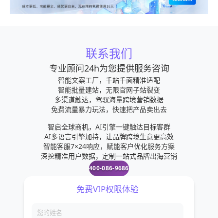
联系我们
专业顾问24h为您提供服务咨询
智能文案工厂，千站千面精准适配
智能批量建站，无限官网子站裂变
多渠道触达，驾驭海量跨境营销数据
免费流量暴力玩法，快速把产品卖出去
智启全球商机，AI引擎一键触达目标客群
AI多语言引擎加持，让品牌跨境生意更高效
智能客服7×24响应，赋能客户优化服务方案
深挖精准用户数据，定制一站式品牌出海营销
400-086-9686