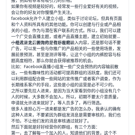
报，例如有非常有吸引力的价格。
如果你有视频是较好的，经常发一些行业爱好有关的视频，
会让你的好友对你慢慢产生关注。
facebook允许个人建立小组，类似于讨论论坛，但具有页面
和个人资料所具有的其他功能。你可以创建与行业或产品相
关的小组，作为与潜在客户联系的方式。所以，我们可以建
一个广交会直播主题，或者产品直播主题，建立初始就要拉
一些人进来，因为你是有好友的。
小组建立之后要做的是往小组里输入内容，还是那句话不要
广告，可以发一些与你推广的产品相关的一些使用场景，发
展前景预测，甚至是测评等等，让这个小组的内裤腔容与标
题高度相符，那么你就会获得被推荐的机会。
比如：Facebook直播小组发一些广交会预热的内容输前散
出，一些有趣味性的活动都可提高群组的活跃度，我们还可
以利用群组配合做一些网站的宣传推广或者客户调查，作为
长期维系客户的手段，这些是小组的运营是必不可少的。
之所以要先拉人进来，是因为当大家看到你的小组没有几个
人的时候，大多数不会加入，所以，初期不要太介意质量，
申请就允许进来就好了，等人员多了，再行筛选。
很多人谁担心万一进来都是发广告的怎么办，我承认的确有
这种人进来，不要紧因为群组发消息是需要审核的，我们也
不怕，不让他们发的消息审核通过就好了。
然后下面就是好好经营你的群组，有三个方面：
第一，去了解每一个加入的人，知道他们的背景，这个不