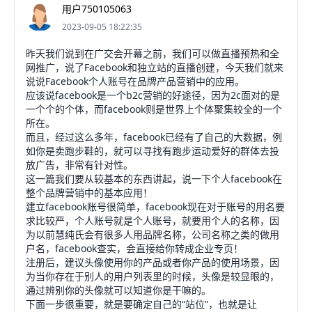
用户750105063
2023-09-05 18:22:35
昨天我们说到在广交会开幕之前，我们可以做直播预热和全
网推广，说了Facebook和独立站的直播创建，今天我们就来
说说Facebook个人账号在品牌产品营销中的应用。
应该说facebook是一个b2c营销的好途径，因为2c面对的是
一个个的个体，而facebook则是世界上个体聚集较全的一个
所在。
而且，经过这么多年，facebook已经有了自己的大数据，例
如你是卖跑步鞋的，就可以寻找有跑步运动爱好的群体去投
放广告，非常有针对性。
这一篇我们要从较基本的东西讲起，说一下个人facebook在
整个品牌营销中的基本应用！
建立facebook账号很简单，facebook现在对于账号的用名要
求比较严，个人账号就是个人账号，就要用个人的名称，因
为以前慧纯氏会有很多人用品牌名称，公司名称之类的做用
户名，facebook查实，会直接给你转成企业专页！
注册后，建议头像使用你的产品或者你产品的使用场景，因
为当你存在于别人的用户列表里的时候，头像是较显眼的，
通过辨别你的头像就可以知道你是干嘛的。
下面一步很重要，就是要确定自己的“站位”，也就是让