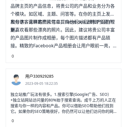
品牌主页的产品信息，将贵公司的产品和业务分为各
个模块。如区域、主题、问答等。在你的主页上发布
和分享，这样客户就可以提高他们对品牌和产品的理
发布访客青睐的图片信息：Facebook上的许多用户
解。
更喜欢看那些漂亮的照片。因此，建议将贵公司丰富
的产品图片制作成相册，每个图片描述都有产品链
接。精致的Facebook产品相册会让用户眼前一亮，
甚至渴望了解更多。
0
用户330929285
2023-09-05 18:22:35
独立站推广玩法有很多。1.搜索引擎(Google广告、SEO）
+独立站网站访问量的80%始于搜索查询。成千上万的人正在
搜索与你一样的内容和产品。你可以借助SEO帮助他们找到
它。如果你的SEO策略很好，你仍然可以让他们访问你的网
站。这就是SEO不仅重要而且必要的原因。你的网站在
0
Google的首页上获得排名之后，你将获得更多的曝光度，从