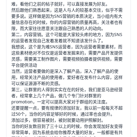
难，看他们之前的帖子就好，可以直接发展为好友。
然后跟他们熟悉起来，这是人与人的较基本交往，似乎不需
要多说。这样做是因为SNS营销的本质决定，当小组内有大
量信息存在的时候，你的内容营销的质量再高，关注者也有
限，而大家往往愿意关注跟自己熟悉的人的动向。
第二，内容营销。这个可能是大家较头疼的地方，因为SNS
的运营者发现自己发着发着就不知道该发什么了。
我想说，这个是为难SNS运营者，因为运营者需要素材，而
这些素材绝对不仅仅是运营者发掘来的，需要产品开发提供
灵感，需要美工制作图片，需要视频拍摄者提供视频，需要
平台提供活动
当然，运营者要做的是深入了解产品，深入了解产品的使
用，经常关注产品的使用者，爱好者在发布什么内容，这样
可以保证源源不断的灵感。
第三，让群里的人得到实实在在的好处，我们是亚马逊经营
者，经常拿上几个产品，做几个专门针对群里的
promotion，一定可以提高大家对于群组的关注度。
还要提醒一点，要有规律的添加好友，我以前一般每天不超
过50个，当你的内容足够好的时候，通过率也会提升。
添加过多，很容易被封，被封就要动用护照解封。
当你的好友数目到了三十以上的时候，你会发现加好友变得
非常简单，因为系统会给你推荐大量的好友，一般都是有共