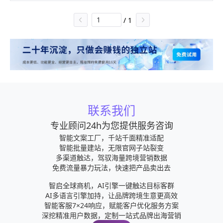
而获得更多的流量、更多的转化和更多的销售收入。SEO优
化技巧：-与SEO专家一起完成SEO审核-处理关键目标网页-
/
1
定位相关关键词-使用内部链接-修复404错误和排版问题-最
大化页面和网站速度-优化您的图形内容2.社交媒体平台
(Facebook、Instagram等)+独立站社交媒体拥有巨大的流
量，我们可以在上面比较快速找到潜在的客户群体，如果前
期资金不支持的话，我们就可以治运营内容，通过内容来吸
引客户，如果资金允许的话，就可以直接投放广告来找到我
们的客户。运营技巧：-做的不仅仅是创建个人资料，每天发
布吸引人的内容-直接回复关注者以吸引沟通-创建一个帖子，
鼓励关注者与他人分享我们帖子和推广博客内容-在关注者活
联系我们
跃时发布-使用#hashtags3.独立站博客博客意味着你的网站
多了一个索引页面，这意味着你有更多出现在搜索结果中的
专业顾问24h为您提供服务咨询
机会。用户访问网站是因为他们找到了他们感兴趣的东西。
智能文案工厂，千站千面精准适配
尽管听起来很简单，但大多数卖家都忘记了一个简单的事
智能批量建站，无限官网子站裂变
实，即没有参与的访问者对号召性用语做出积极响应的可能
多渠道触达，驾驭海量跨境营销数据
性要小得多。定期创建内容还会通知你的搜索引擎你的网站
免费流量暴力玩法，快速把产品卖出去
处于活跃状态，因此，获得更高排名的机会自然增加，从而
带来越来越多的自然流量。以下是我们为什么要做博客的原
智启全球商机，AI引擎一键触达目标客群
因：-博客有助于客户找到我们的网站-博客很容易分享-博客
AI多语言引擎加持，让品牌跨境生意更高效
是长期存在的-只要它们存在，您就可以获得流量并产生潜在
智能客服7×24响应，赋能客户优化服务方案
客户博客为您的公司提供发言权并为您的网站增加价值-博客
深挖精准用户数据，定制一站式品牌出海营销
是插入和推广您的产品和服务的好方法