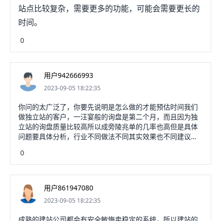
站点比较复杂，需要更多的功能，可能会需要更长的
时间。
0
用户942666993
2023-09-05 18:22:35
你问的太广泛了，你要先说明是怎么做的才能预估时间我们
做独立站的客户，一汪宴般的询盘是第二个月，而且因为独
立站的询盘质量比较高所以成旁陵兆单的几率也高但是具体
问题要具体分析，行业不同做法不同其实效果也不同建议运
租你可以构建一个自己的外贸网站，展示你的实力和公司工
0
厂环境，方便客户查看产品毕竟隔得这么远人家不可能小单
也验厂看实力的，很多时候网站就代表了你的门面希望对你
有帮助
用户861947080
2023-09-05 18:22:35
成熟的建站公司都会有安全敏悔卖稳定的系统，所以建站的