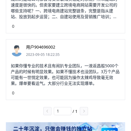
速度是很快的。但卖家要建立跨境电商网站需要开发公司的
哪些支持呢？一、跨境电商建站完整链条，完整是指从建
站、投放到起步运营；二、自建站使用及营销推广培训；
三、能够提供一部分功能开发。很多人要求是定制自建站，
0
根据用户的诉求，在已有平台模版成品的情况下，做一些轻
度化调整和修改，就可以满足对方的需求，可能写个小插件
即可。具备以上服务的自建站平台Ueeshop，用较成熟的系
和服务赢得了很多用户的信任。自建站平台离客户近对客户
用户904696002
是一件非常重要的事情，这个层面上看，Ueeshop作为国内
2023-09-05 18:22:35
的自建站服务商是有优势的。那么跨境电商卖家如何快速建
好独立站呢，需要做好哪些方面的准备？1.应用国外服务
如果你懂专业的技术且有闹扒专业团队，一液返昌般5000个
器。让你与你的海外客户同享流畅体验。在提升访问速度的
产品的时候有明显效果。如果不懂技术也没团队，3万个产品
同时，也使性能更加稳定，数据更加安全。Ueeshop采用的
可能有一世悄定效果，也可能因为操作太辣鸡导致毫无效
基本上都是国外服务器，响应式系统，多终端适配，符合用
果。爆单要看运气。大部分行业无法实现爆单。
户的本地化体验；2.清晰建站步骤，包括域名申请、主题设
置、产品上传、支付与物流配置等；3.打通完整的交易环
0
节，全渠道商品、订单、库存系统、助力优化商品及服务体
验，并且对商品创建、订单管理、顾客管理、数据分析等完
善；4.采用数据分桥逗析提高营销效率，前余精细化运营，
/
1
通过新技术赋能，优化数据洞察，提升品牌运营效率，让数
据颠覆传统营销；5.接入营销插件提高转化率和复购率，热
门营销玩法，让你更懂消费者心理。Ueeshop针对所有会员