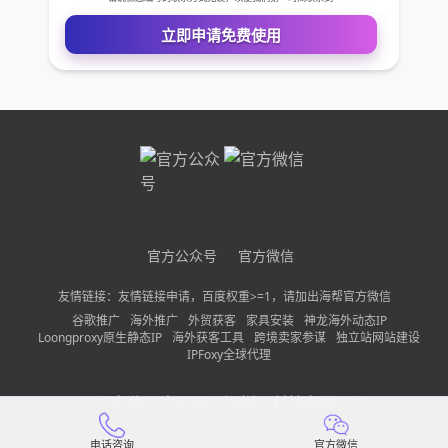
公司名称
需求描述
请确保您填写的联系方式无误，以便我们第一时间联系到
立即申请免费使用
官方公众号
官方微信
友情链接：友情链接申请，百度权重>=1，请加出海帮官方微信
谷歌推广
海外推广
外贸获客
家具安装
神龙海外动态IP
Loongproxy原生静态IP
海外获客工具
跨境卖家参谋
独立站网站建设
IPFoxy全球代理
公司名称：
中巨量（深圳）科技有限公司
备案信息：
粤ICP备2022150197号-13
隐私政策
网站地图
电话咨询
官方微信