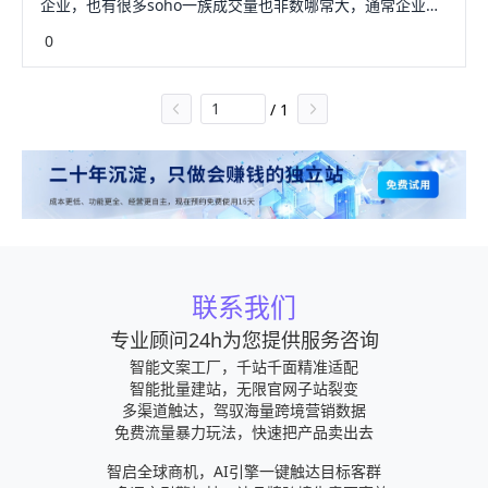
企业，也有很多soho一族成交量也非数哪常大，通常企业和
soho一族都有自己的外贸平台，就我亲身经历来说，选外贸
0
建站公司显得非常重要。给你一点资料希望能帮到你。在什
么都讲求薯棚码全球化的时代，不管是什么产品，和源只要
质量过关就没有什么太大差别，大众产品全世界订单量很
/
1
大，但竞争也很大，所以主要看经营者的心思。现在做外贸
竞争环境非常激烈,从事外贸现在最主要是双管齐下的办法,既
要主动邮件推广搜集客户.也要架设属于自己的外贸网站让外
国买家主动找上门来.Ueeshop2.0,联雅网络跟paypal合作的
外贸建站标准化产品,是Paypal中国在2015年的重点推荐产
品.各种设置和模板细分非常人性化,一目了然.包括多国语言,
产品管理,邮件群发,促销等功能在国内同类产品里均首屈一
指.你可以先申请试用,或者到官网了
多:http://www.ueeshop.com/祝您工作顺利!!
联系我们
专业顾问24h为您提供服务咨询
智能文案工厂，千站千面精准适配
智能批量建站，无限官网子站裂变
多渠道触达，驾驭海量跨境营销数据
免费流量暴力玩法，快速把产品卖出去
智启全球商机，AI引擎一键触达目标客群