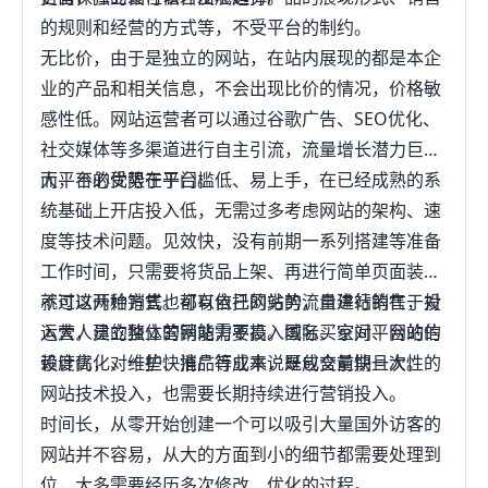
的规则和经营的方式等，不受平台的制约。
无比价，由于是独立的网站，在站内展现的都是本企
业的产品和相关信息，不会出现比价的情况，价格敏
感性低。网站运营者可以通过谷歌广告、SEO优化、
社交媒体等多渠道进行自主引流，流量增长潜力巨
大，不必受限于平台。
而平台的优势在于门槛低、易上手，在已经成熟的系
统基础上开店投入低，无需过多考虑网站的架构、速
度等技术问题。见效快，没有前期一系列搭建等准备
工作时间，只需要将货品上架、再进行简单页面装修
就可以开始销售。可以依托网站的流量进行销售，对
不过这两种方式也都有自己的劣势，自建站的在于投
运营人员的整体营销能力不高。国际买家对平台的信
入大，建立独立的网站需要投入域名、空间、网站的
赖度高，对一些快消品行业来说是成交量快且大。
设计优化、维护、推广等成本，既包含前期一次性的
网站技术投入，也需要长期持续进行营销投入。
时间长，从零开始创建一个可以吸引大量国外访客的
网站并不容易，从大的方面到小的细节都需要处理到
位，大多需要经历多次修改、优化的过程。