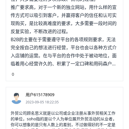
推广要求高，对于一个新的独立网站，用什么样的宣
传方式可以吸引到客户，并赢得客户的信任和认可实
现购买，是比较高难度的要求，大多需要一段时间的
反复实验，不断改进的过程。
B2B的主要在于需要遵守平台的各项规则要求，无法
完全按自己的想法进行经营，平台也会以各种方式介
入店铺的运营。在与平台的合作中处于被动地位，面
临着用心经营许久的、积累了一定口碑和用码森户的
店铺说被封就被封、说被降权就降权，存在很大的风
0
险。平台有利于买家货比三家进行比价，对产品的性
价比要求高。如果被客户差评会面临着减少流量、绩
用户615178909
效评分降低汪模判等风险。所以选择哪种方式需要看
2023-09-05 18:22:35
自己的需求。
外贸公司顾名思义就是以公司或企业注册从事外贸相关工作
的单位，soho指的是以个人为单位展开外贸活动的从业者，
你可以想象的是只有人数上的差别，不过做得好的不一定是