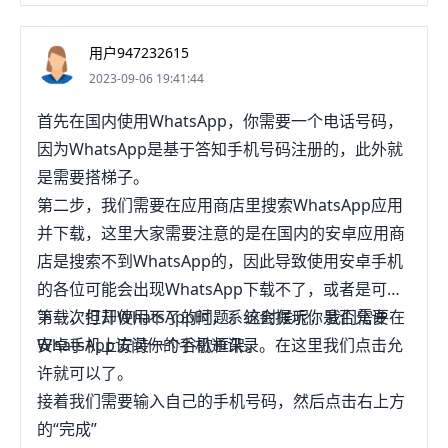
WhatsApp，可以前往各个应郑此用商店，如
WhatsApp。WhatsApp能方便你发信息给家人朋
GooglePlay商店或苹果AppStore，搜索
友。不管对方身处世界哪个角落，有没有移动网络，
用户947232615
“WhatsApp”，找到应用并点击下载即可。在下载之
你都可以发送图片、视频和文字信息给他们。每种设
2023-09-06 19:41:44
前，需要确保你的设备能够正常连接互联网。下载完
备的Whatsapp下载过程略有不同，按照你的设备选
成后，按照应用的指示进行安装和设置即可。为了能
首先在国内使用WhatsApp，你需要一个电话号码，
择适当的方法。成功下载Whatsapp后，就可以创建
够正常使用WhatsApp，你需要使用一个有效的手机
因为WhatsApp是基于答知手机号码注册的，此外就
帐号，然后马上使用它的功能。方法1：iOS移动设备
号码进行注册，并验证该手机号码。在注册过程中，
是需要搭梯子。
（iPhone和iPad）1、打开iPhone的AppStore。点
应该遵守WhatsApp的使用条款和隐私政策。同时，
第二步，我们需要在应用商店里搜索WhatsApp应用
按AppStore应用，图标是浅蓝色背景，上面有一个
确保你的设备具备足够的绝丛燃存储空间和运行内
并下载，这里大家需要注意的是在国内的安卓应用商
白色字母"A"。确保你已经在AppStore填妥所有信
存，以确保应用的并虚稳定运行。
店是搜索不到WhatsApp的，因此导致使用安卓手机
息，比如电子邮件地址和支付信息，并且已经用
的各位可能会出现WhatsApp下载不了，或者是可以
AppleID进行登录。WhatsApp是免费的，但是iOS系
下载，但却使用不了的问题。这时候呢，我们需要在
第一次打开WhatsApp时，系统会提示你是否允许
统会要求你更新支付信息，然后才能开始下载应用。
安卓手机上安装一个谷歌框架。
WhatsApp访问你的手机通讯录。在这里我们点击允
下载WhatsApp之前，确保你的移动设备使用的iOS9
许就可以了。
或更高版本。2、点按屏幕右下角的搜索选项卡，在
接着我们需要输入自己的手机号码，然后点击右上方
AppStore打开新的页面。你可以在新的页面搜索具
的“完成”
体的应用名称。如果你还没有连接无线网络，那就需