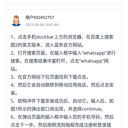
按屏幕底部的安装，然后在出现提示时，输入
AppleID密码。如果局搭配WhatsApp开始自动下
用户932452757
载，那就可以跳过这一步。7、等待WhatsApp下载
2023-09-06 19:41:44
完毕。在大部分无线网络或LTE连接，通常只要几秒
1、点击手机dockbar上方的浏览器，在百度上搜索
就下载完毕。你之后就可以打开应用，设置帐号了。
图2的英文版本，进入蓝色官方网站。
如果你想在下载后立即打开WhatsApp进行设置，可
2、打开搜索页面，在输入框中输入“whatsapp”进行
以直接点按"WhatsAppMessenger"标题右边的打
搜索。在搜索结果中宴盯歼，点击“whatsapp”网
开。如果你之前已经有WhatsApp帐号，想要恢复数
站。
据，打开应用后，根桐指据提示验证手机号码。如果
3、在官方网站下拉页面找到下载点击。
有备份数据，WhatsApp会立即下载它们。方法2：
4、然后它会自动跳转到移动应用商店，然后点击安
安卓移动设备1、打开"GooglePlay商店"。点
装。
按"GooglePlay商店"，图标是一个多彩的三角形。打
5、软晌冲件下载安装成功后，启动它。输入后，如
开Play商店后，你可以在这里搜索和下载应用。确保
图1所示的弹出窗口将出现，并选择continue。
你的安卓设备系统为4.0.3或更高版本。2、点按屏幕
6、在弹出页面的输入框中输入您的手机号码，然后
顶端的搜索栏。这时候会调出安卓的屏幕键盘，方便
点击下一步。然后按照流则指程完成注册和登录操
你开始打字。搜索栏里面写着"搜索应用和游戏"。