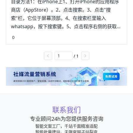
目录方法1：在iPhone上1、打开iPhone的应用程序
的打开。方法3：桌面电脑（Windows和MacOS）
“whatsapp”，进行搜索在搜索出来的结果中点击3在
商店（AppStore）。2、点击搜索。3、点击"搜
1、打开WhatsApp的下载页。在电脑的网页浏览器
官网下拉网页找到下载点击一下4接着会自动。3、华
索"栏，它位于屏幕顶部。4、在搜索栏里输入
中，前往https://www.whatsapp.com/download。
为手机安装Whatsapp的方法直接在华为商城里面下
whatsapp，按下搜索键。5、点击程序右侧的获取按
你会看到下载到手机或电脑这2个选项。你必须先在
载然后安装具体操作如下1注册账号中国国家的代码
钮。6、弹出提示时，点击安装按钮。7、如果设备提
0
智能手机安装并登录WhatsApp，才能在电脑上使用
为+86，输入自己的手机号码，很轻松就完成账户注
示你输入苹果账户的密码，请输入密码。8、等待下
它。WhatsApp会自动确认你使用的是Windows或
册在允许读取通讯录之后，打开whatsapp，就像是
载完成，然后点击打开。9、点击弹出窗口里的允许
Mac电脑。2、点击页面右侧绿色的下载按钮。
/
1
打开手机自带的通讯录一。4、1点击手机dockbar上
或不允许按钮。10、点击同意并继续。11、输入电话
WhatsApp的安装文件会开始下载到电脑。这个按钮
方的浏览器，在百度上搜索图2的英文版本，进入蓝
号码，点击完成。12、弹出提示时，点击是贺瞎做神
也会显示你电脑的操作系统。3、等待安装文件下载
色官方网站2打开搜索页面，在输入框中输入
森。13、按下Home键，打开信息程序。14、打开
完毕。这大概需要数分钟。当
“whatsapp”进行搜索在搜索结果中，点击
WhatsApp发来的短信，上面写着"你的WhatsApp验
WhatsAppEXE（Windows）或DMG（Mac）文件下
“whatsapp”网站3在官方网站下拉页面找到下载点击
证码是[6位数字]..."。15、在WhatsApp中输入6位验
载完毕后，就可以继续下一步。在WhatsApp下载和
4然后它。5、1点击手机dock停靠栏上面的浏览器，
证码。16、输入名字。17、点击完成。方法2：在安
安装期间，不要关闭电脑。4、安装WhatsApp。这
在百度搜索图二的英文进入带有蓝色官网两字的网站
联系我们
卓设备上1、打开设备的谷歌应用程序商店。2、点击
个过程根据电脑的操作系统而略有不同：Windows—
2打开搜素页面，在输入框内输入“whatsapp”，进行
放大镜图标。3、在搜索栏里输入whatsapp，点击前
专业顾问24h为您提供服务咨询
双击WhatsAppSetup文件运行它。安装完毕后，
搜索在搜索出来的结果中点击“whatsapp”官网3在官
往按钮。4、点击"WhatsApp"，进入应用程序页面。
智能文案工厂，千站千面精准适配
WhatsApp会自动打开。Mac—双击DMG文件，将
网下拉网页找到下载点击一。￼6、如果电话通讯录中
智能批量建站，无限官网子站裂变