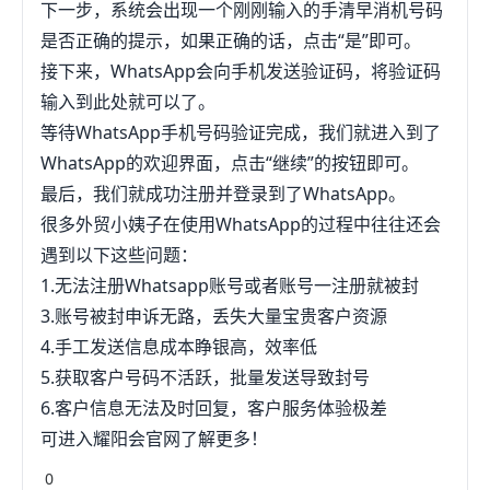
下一步，系统会出现一个刚刚输入的手清早消机号码
要打开移动网络数据，才能使用搜索功能。3、点按
是否正确的提示，如果正确的话，点击“是”即可。
搜索栏。它就在屏幕顶端，里面写着"游戏、应用、
接下来，WhatsApp会向手机发送验证码，将验证码
商店以及更多"。屏幕键盘会被调出来，允许你开始
输入到此处就可以了。
打字。4、搜索WhatsApp。输入whatsapp，然后点
等待WhatsApp手机号码验证完成，我们就进入到了
按键盘右下角蓝色的搜索按钮。屏幕上可能会出现几
WhatsApp的欢迎界面，点击“继续”的按钮即可。
个选项，你要寻找的应用全名
最后，我们就成功注册并登录到了WhatsApp。
为"WhatsAppMessenger"。它的开发者
很多外贸小姨子在使用WhatsApp的过程中往往还会
是"WhatsAppInc."。5、点按获取。它就在靠近屏幕
遇到以下这些问题：
中间的"WhatsAppMessenger"标题右边。点击
1.无法注册Whatsapp账号或者账号一注册就被封
后，"获取"按钮会变成一个旋转的轮子。如果你之前
3.账号被封申诉无路，丢失大量宝贵客户资源
下载过WhatsApp，那么这里出现的是一个云朵形状
4.手工发送信息成本睁银高，效率低
的"下载"图标。6、出现提示时，扫描你的TouchID指
5.获取客户号码不活跃，批量发送导致封号
纹。屏幕底部会弹出一个小窗口，要求你扫描指纹。
6.客户信息无法及时回复，客户服务体验极差
将大拇指或食指贴在TouchID识别器上（主屏幕按
可进入耀阳会官网了解更多！
钮），开始将WhatsApp下载到iPhone。如果你没有
0
TouchID或是没有为AppStore设置TouchID，那就点