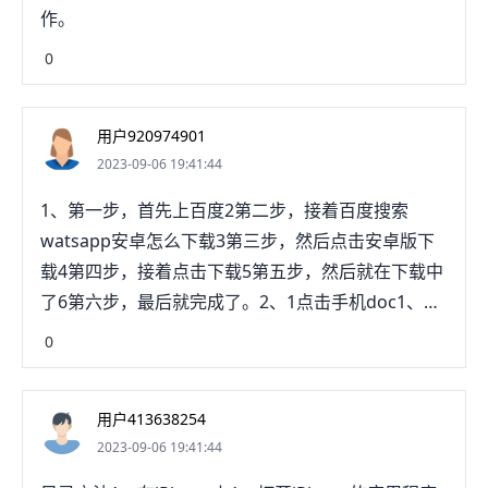
作。
3、输入whatsapp。屏幕上会出现一个下拉菜单，显
示所有符合的搜索结果。你要找的
0
是"WhatsAppInc"开发的"WhatsAppMessenger"。
应用旁边也会有绿色对号，表示Google已经验证了
用户920974901
它是真正的WhatsApp。4、点击安装。WhatsApp应
2023-09-06 19:41:44
用旁边会有一个很大的绿色"安装"按钮，点按后会开
始自动将应用下载到移动设备。如果你已经下载了
1、第一步，首先上百度2第二步，接着百度搜索
WhatsApp，这里显示的按钮为"打开"，点按后就能
watsapp安卓怎么下载3第三步，然后点击安卓版下
直接打开应用。5、出现提示时，点按"同意并继
载4第四步，接着点击下载5第五步，然后就在下载中
续"，WhatsApp会开始下载到安卓设备。这里的同意
了6第六步，最后就完成了。2、1点击手机doc1、第
指的是WhatsApp的隐私政策。如果你想在同意前详
一步，首先上百度2第二步，接着百度搜索watsapp
0
细阅读政策，点击"隐私政策"，然后就会打开另一个
安卓怎么下载3第三步，然后点击安卓版下载4第四
页面。6、等待WhatsApp下载完毕。在大部分无线
步，接着点击下载5第五步，然后就在下载中了6第六
网络或LTE连接，通常只要几秒就下载完毕。然后，
用户413638254
步，最后就完成了。2、1点击手机dock停靠栏上面
你就可以打开应用进行设置了。如果你想在下载后立
2023-09-06 19:41:44
的浏览器，在百度搜索图二的英文进入带有蓝色官网
即打开WhatsApp进行设置，可以直接点按屏幕右侧
两字的网站2打开搜素页面，在输入框内输入