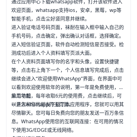
通过应用中心下载whatsapp软件，打开该软件进入
然后WhatsApp会搜索如李态用户的手机扰春联系人
欢迎页面，whatsapp支持ios，安卓，黑莓，wp等
中已经在使用的人并自动添加到用户的手机联系人名
智能手机，点击尘好竖同意并继续。
单里。Facebook2014年2月19日宣布，该公司已经
进入验证电话号码页面，袜耐在输入框中输入自己的
同快速成长的跨平台移动消息公司WhatsApp达成最
手机号码，点击确定，弹出确认对话框，选择确定。
终协议，将以大约190亿美元的价格收购
进入短信验证页面，软件自动检测短信是否接受。检
WhatsApp。希望借此提高人气。2014年10月3日，
测成功后进入个人资料填写页派大面。
欧盟渣源反垄断监管机构正式批准了Facebook收购
在个人资料页面填写你的名字和头像，设置快捷键
移动消息初创公司WhatsApp的交易。
等，点击右上角下一个，个人信息填写完成后，点击
继续会进入“欢迎使用WhatsApp”界面，在界面中可
以看到欢迎使用软年的说明，第一年是免费使用，从
第二年起，每年收取6元的使用费，点击继续后，可
应用功能
以进入whatsapp的主页面。
一旦您和您的朋友下载了本应用程序，您就可以用其
尽情聊天。您可每日免费向您的朋友发送一百万条信
息。WhatsApp使用您的互联网连接：在可用的情况
下使用3G/EDGE或无线网络。