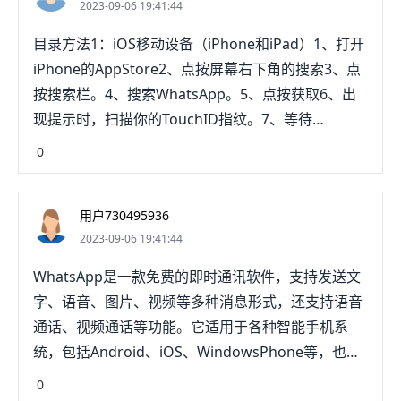
2023-09-06 19:41:44
目录方法1：iOS移动设备（iPhone和iPad）1、打开
iPhone的AppStore2、点按屏幕右下角的搜索3、点
按搜索栏。4、搜索WhatsApp。5、点按获取6、出
现提示时，扫描你的TouchID指纹。7、等待
WhatsApp下载完毕。方法2：安卓移动设备1、打
0
开"GooglePlay商店"2、点按屏幕顶端的搜索栏。3、
输入whatsapp。4、点击安装5、出现提示时，点
用户730495936
按"同意并继续"，WhatsApp会开始下载到安卓设
2023-09-06 19:41:44
备。6、等待WhatsApp下载完毕。方法3：桌面电脑
（Windows和MacOS）1、打开WhatsApp的下载
WhatsApp是一款免费的即时通讯软件，支持发送文
页。2、点击页面右侧绿色的下载3、等待安装文件下
字、语音、图片、视频等多种消息形式，还支持语音
载完毕。4、安装WhatsApp。5、登录WhatsApp。
通话、视频通话等功能。它适用于各种智能手机系
方法4：长者指南1、首先，确保你已经登录Apple或
统，包括Android、iOS、WindowsPhone等，也可
Google。2、如果你使用Jitterbug手枝枯机，遵循安
以在计算机上通过网页版进行使用。要下载
0
卓设备的指示。3、将手机上的联系人添加到