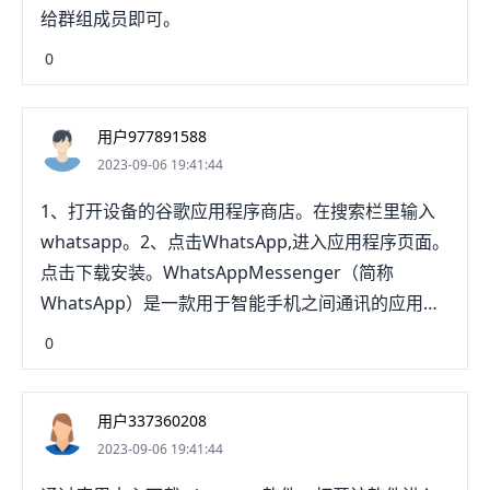
给群组成员即可。
0
用户977891588
2023-09-06 19:41:44
1、打开设备的谷歌应用程序商店。在搜索栏里输入
whatsapp。2、点击WhatsApp,进入应用程序页面。
点击下载安装。WhatsAppMessenger（简称
WhatsApp）是一款用于智能手机之间通讯的应用程
序，支持iPhone手机和Android手机。本应用程序借
0
助推送通知服务，可以即刻接收亲友和同事发送的信
息。可免费从发送手机短信转为使用WhatsApp程
用户337360208
序，以发送和接收信息、图片、音频文件和视频信
2023-09-06 19:41:44
息。WhatsApp是基于手机号码注册的，在注册的时
候，用户需要输入手机号码，并接受一条验证短信，