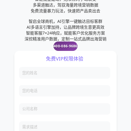
5、点击安装。6、弹出提示时，点击接受按钮。7、
多渠道触达，驾驭海量跨境营销数据
WhatsApp图标拖到"应用程序"文件夹。5、登录
的联系人已经是WhatsApp的用户，他们将会被显示
等待下载完成，然后点击打开。8、点击同意并继续
免费流量暴力玩法，快速把产品卖出去
WhatsApp。在电脑上安装WhatsApp后，你可以用
到喜爱栏目中Android电话是选择联系人页面，在
按钮。9、输入电话号码。10、弹出提示时，点击确
智启全球商机，AI引擎一键触达目标客群
手机上的WhatsApp应用扫描二维码，在电脑上登录
WhatsApp中，你只能够与是WhatsApp用户的联系
定按钮。11、打开信息程序。12、点击新信息。13、
AI多语言引擎加持，让品牌跨境生意更高效
WhatsApp帐号。如果你还没有WhatsApp帐号，需
人聊天，对于那些还没有安装WhatsApp的朋友，你
智能客服7×24响应，赋能客户优化服务方案
在程序里输入6位密码。14、输入你的名字和照片。
要先在手机上创建一个，才能在桌面电脑上登录
深挖精准用户数据，定制一站式品牌出海营销
可以向他们发送邀请。7、在手机当中可以直接下载
15、点击下一步。方法3：在电脑上1、在电脑上前往
400-086-9686
WhatsApp。桌面版WhatsApp直接连接你手机上的
软件，打开应用商城，然后搜索或者是通过其他的渠
WhatsApp网站。2、点击Mac或WindowsPC。3、
WhatsApp应用。如果你关机了或是卸载了
道下载到APK文件，然后进行点击安装。8、苹果手
点击绿色的下载按钮。4、等待安装文件完成下载，
WhatsApp，就无法在桌面电脑使用WhatsApp。方
机用户，在Appstore内搜索“WhatsApp”安卓手机用
然后双击它。5、等待程序完成安装。6、如果没有打
法4：长者指南1、首先，确保你已经登录Apple或
户，在各大应用市场内搜索“WhatsApp”，下载安装
开程序，请双击WhatsApp图标。7、在手机上打开
Google。之后打开AppStore，整个下载过程会更简
后，注册一个新的账号即可WhatsAPP的使用方法很
WhatsApp程序。8、打开WhatsApp程序的扫描器。
单。如果你还未创建Apple或Google帐号，必须先创
简单，跟微信别无二致2如何添加客户通常只要将客
9、用手机相机对准二维码。这篇文章将教你如何在
建一个再登录。在iOS系统（iPhones或iPads），打
户禅轮的手机号。9、怎样在华为手机上安装
iPhone、安卓设备或电脑上下载并安装“WhatsApp”
开"设置"应用，点按"登陆你的（设备名称）"。输入
whitsipp这个你可以直接在他的华为手机电话软件里
应用程序。方法1：在iPhone上1、打开iPhone的应
AppleID和密码来完成登录。在安卓系统，打开"设
面找到，直接是选择下载安装就可以啦。10、亲，您
用程序商店（AppStore）。它的图标是浅蓝色的背
置"应用，点按"帐号">"添加账号">"Google"。根据
好，很高兴为您解答，1如何注册苹果手机用户，在
景，上面有一个白色的字母"A"。它应该位于主屏幕
指示输入ID和密码，登录GooglePlay。2、如果你使
Appstore内搜索“WhatsApp”安卓手机用户，在各大