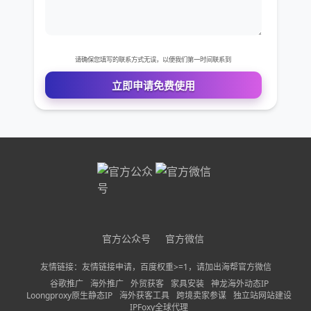
上。2、点击搜索。这个按钮位于屏幕底部，是禅衡
用Jitterbug手机，遵循安卓设备的指示。Jitterbug智
应用市场内搜索“WhatsApp”，下载安装后，注册一
一个放大镜图标。3、点击"搜索"栏，它位于屏幕顶
能手机有触屏，你可以根据"安卓移动设备"的指示下
个新的账号即可WhatsAPP的使用方法很简单，跟微
部。4、在搜索栏里输入whatsapp，按下搜索键。这
载WhatsApp。打开"GooglePlay商店"，搜索
缺袭碧信别无二致。11、下载安装“WhatsApp”软件
个按钮位于屏幕右下角。5、点击程序右侧的获取按
免费VIP权限体验
WhatsApp，点击"安装"，然后点击"同意并继续"。
步骤如下打开浏览器，搜索“WhatsApp”，点击下载
钮。WhatsApp程序的图标是绿色的，上面有一个白
如果遇到问题，返回"安卓移动设备"部分，了解更详
安装如下图所示说明在安装前需要进入设置高级设置
色的会话气泡包裹着一个电话图案。如果曾经下载过
您的姓名
细的指示。3、将手机上的联系人添加到
安全，打开“未知来源”，这样第三方软件就可以安装
WhatsApp程序，那么这个按钮就是一个带有朝下箭
WhatsApp。如果你想用WhatsApp联系家人，并且
了。￼12、可以装个应用宝在手机上然后选择上方的空
头的云朵图标。点击云朵图标，弹出下载提示。6、
已经有了他们的手机号码，他们的信息会被自动添加
白框，输入要下载的应用和手游名然后找到了应用或
您的电话
弹出提示时，点击安装按钮。这个按钮位于和获取相
到WhatsApp应用。如果想要添加新的联系人到
者手游后，直接进行下载安装就可以了。13、03如何
同的位置。7、如果设备提示你输入苹果账户的密
WhatsApp，将联系人的信息添加到手机后会自动同
注册及使用WhatsApp苹果手机用户，在Appstore内
码，请输入密码。如果你最近在应用程序商店登录过
公司名称
步保存到WhatsApp。你不可以删除WhatsApp的联
搜索“WhatsApp”安卓手机用户，在各大应用市场内
账户，那么你将不再需要输入密码。如果设备支
系人，一旦输入后，这些信息会一直存在。小提示下
搜索“WhatsApp”，下载安装后，注册一个新的账号
持"TouchID"，可以扫描指纹进行身份识别。8、等待
官方公众号
官方微信
需求描述
载WhatsApp后，你可以用手机号码和通讯录进行设
即伏举可关于它的使用方法很简单，与微信别无二致
下载完成，然后点击打开。它位于WhatsApp程序的
置。如果无法将WhatsApp下载到移动设备，有可能
友情链接：友情链接申请，百度权重>=1，请加出海帮官方微信
只是WhatsApp更。14、vivo智能手机可以在自带的
右侧。点击它打开程序，允许你设置WhatsApp。
谷歌推广
海外推广
外贸获客
家具安装
神龙海外动态IP
是存储空间不够，或是需要更新系统。检查设置，弄
浏览器搜索“WhatsAPP”程序下载安装即可。15、需
9、点击弹出窗口里的允许或不允许按钮。这些窗口
Loongproxy原生静态IP
海外获客工具
跨境卖家参谋
独立站网站建设
清楚无法下载WhatsApp的原因。警告你必须先在
要先用手机号注册才能登陆WhatsApр是基于手机号
IPFoxy全球代理