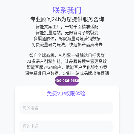
成交率高达80%。高档糖果店NordicKandie位于印度
联系我们
首都新德里，其创始人TheaTammeleht高度赞扬
专业顾问24h为您提供服务咨询
WhatsApp的作用：“由于WhatsApp能够让企业随时
智能文案工厂，千站千面精准适配
随地发送报价单、产品图片以及物流状况等重要产品
智能批量建站，无限官网子站裂变
多渠道触达，驾驭海量跨境营销数据
信息，我们店里通过WhatsApp的成交率接近70%。
免费流量暴力玩法，快速把产品卖出去
为此，我们公司专门派了一个人回复WhatsApp上的
智启全球商机，AI引擎一键触达目标客群
客户询问。特别是在周日的时候，收到的询问是最多
AI多语言引擎加持，让品牌跨境生意更高效
的，互动效果非常的好。”不仅是各个企业使用
智能客服7×24响应，赋能客户优化服务方案
深挖精准用户数据，定制一站式品牌出海营销
WhatsApp，一些消费者也会使用WhatsApp以便做
400-086-9686
出更好的决策。大部分消费者到店里试衣时，通常会
在购买之前把试衣图片发给亲朋好友看，听听亲朋好
友的看法，然后再做最终决定。不过向客户推送信息
之前必须经过客户的允许，否则会事与愿违，起不到
宣传效果。印度是使用即时信息应用程序增速最快的
国家之一。在世界6亿WhatsApp用户中，有6500万
免费VIP权限体验
在印度。据悉，印度的网络用户超过1.6亿，其中