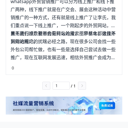
whatsapp外贸营销推广可以分为线上推广和线下推
决定。从印度《经济时报》10月9日的报道中了解
广两种，线下推广就是在广交会、展会这种活动中营
到：卡地亚、阿玛尼、迪赛和Corneliani等奢侈高档
销推广的一种方式，还有就是线上推广了让李氏，我
品牌正使用一个新的工具来推广自己的产品，它就是
们重点说一下线上推广，一个刚起步的外贸网站，如
WhatsApp。WhatsApp是印度最受欢迎的即时信息
果不进行推广就不会有什么效果，用户基本都做找不
首先我们坦散要做的是网站的搜索引擎优化，这是外
app。很多印度中小企业用该app维护客户关系。
到你的网站。
贸网站推广的扰瞎必经之路，现在很多公司会找一些
WhatsApp现在被夹克、鞋子、手表甚至糖果等产品
外包公司帮忙做，也有一些是选择自己尝试去做一些
的奢侈品牌作为首要的推广媒介。销售奢侈品其实就
推广，现在互联网发展迅速，相信外贸推广会成为以
是在营销个性化服务。像WhatsApp这样的平台就能
后的趋势，所以我们自己也应该懂一些外贸推广知
0
让奢侈品牌推广自己的独到服务，这也是为什么各个
识。
奢侈品牌鼓励他们品牌店经理充分利用WhatsApp的
/
1
原因。奢侈服装品牌RelianceBrands、高档巧克力品
牌NordicKandie等奢侈品零售店都使用WhatsApp为
有钱的顾客提供一对一的服务。通过WhatsApp，各
品牌常常能够与顾客分享图片、视频、品牌短片和其
他宣传材料，起到很好的促销效果。WhatsApp便于
让顾客浏览各种最新货品并下单，通过WhatsApp的