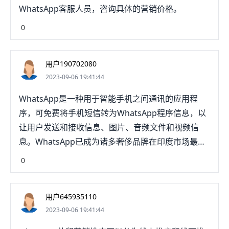
WhatsApp客服人员，咨询具体的营销价格。
0
用户190702080
2023-09-06 19:41:44
WhatsApp是一种用于智能手机之间通讯的应用程
序，可免费将手机短信转为WhatsApp程序信息，以
让用户发送和接收信息、图片、音频文件和视频信
息。WhatsApp已成为诸多奢侈品牌在印度市场最重
要的营销媒介。服装、食品、手表等零售商通过
0
WhatsApp与顾客分享顾客分享产品图片、视频，也
可以发送报价单、物流信息等。WhatsApp也可以帮
用户645935110
助消费者更好地做出购物决策，比如他们到店里试衣
2023-09-06 19:41:44
时，通常会在购买之前把试衣图片通过WhatsApp发
给亲朋好友看，听听亲朋好友的看法，然后再做最终