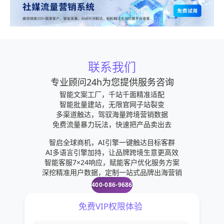
联系我们
专业顾问24h为您提供服务咨询
智能文案工厂，千站千面精准适配
智能批量建站，无限官网子站裂变
多渠道触达，驾驭海量跨境营销数据
免费流量暴力玩法，快速把产品卖出去
智启全球商机，AI引擎一键触达目标客群
AI多语言引擎加持，让品牌跨境生意更高效
智能客服7×24响应，赋能客户优化服务方案
深挖精准用户数据，定制一站式品牌出海营销
400-086-9686