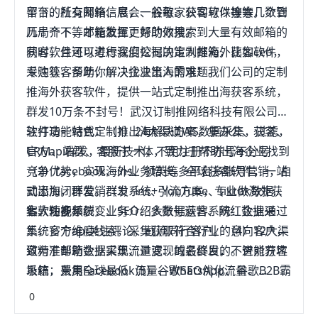
留下的所有邮箱信息，一般每家公司可以搜索几个到
平台、社交网络、展会、谷歌、获客软件等等，数管
几十个不等邮箱数量，帮助你搜索到大量有效邮箱的
历局齐下，才能发挥更好的效果。
同时，且还可进行深度挖掘决策人邮箱，比如ceo，
获客软件可以考虑我们公司的定制推海外获客软件，
采购等，帮助你解决找决策人的难题。
专注获客多年，解决企业出海需求！我们公司的定制
推海外获客软件，提供一站式定制推出海获客系统，
群发10万条不封号！武汉订制推网络科技有限公司专
注打造一站式定制推出海解决方案，集办公、获客、
软件功能特色：（1）24大渠道WS数据采集，过滤，
CRM、站群、客服于一体，致力于帮助出海企业找到
官方api群发，最新技术，不用注册不养号不分号
竞争优势，实现海外业务增长。全球获客软件，一站
（2）facebook、ins、领英等多平台多账号营销，自
式出海闭环营销群发系统+引流方案，专业做海外获
动添加，群发。（3）ins、YouTube、tiktok数据采
客软件多年。
集、短视频裂变、SEO、多账号运营、网红数据采
七大功能系统：业务介绍大数据获客系统：企业通过
集，官方api关注评论，截流同行客户。（4）12大渠
系统多个维度线索，采集获取符合行业的意向客户，
道精准邮箱数据采集、过滤、域名群发，不进对方垃
致力于帮助企业实现流量变现的最终目的。智能获客
圾箱，费用全球最低（5）谷歌SEO优化、谷歌B2B霸
系统：采集Facebook流量、WhatsApp流量、
屏推广、谷歌数据采集、谷歌SEM（6）站群复制，
lnstagram流量、Youtube、领英等平台精流量，系
0
全渠道引流主站、站群SEO、站群SEM一站式服务为
统自动化完成公开数据整理汇总。社媒获客系统：采