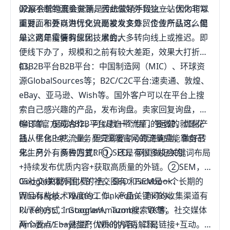
源源不断的流量资源，因此做好外贸独立站优化非常
02展会营销展会营销是传统营销手段之一，因为可以
重要。不要以为优化只是发发文章、传传产品这么简
面对面和外商进行交流而被众多外贸企业所认可。但
单，这是需要有优化技术的。
是这两年疫情的原因，展会大多转向线上或推迟。即
便线下办了，规模和之前有较大差距，效果大打折
扣。
03B2B平台B2B平台：中国制造网（MIC）、环球资
源GlobalSources等；B2C/C2C平台:速卖通、敦煌、
eBay、亚马逊、Wish等。国外客户可以在平台上搜
索自己感兴趣的产品，发布询盘。卖家回复询盘，商
榷订单，促成合作。可以找一个专门的运营，优化产
04B端官方网站B2B平台是自带流量，要做的就是花
品、优化P4P。业务员只需要专心跟进询盘，做好转
钱从平台上挖流量。但是B端官网的流量只能靠自己
化。另外，多去回复RFQ，还是有很多机会的。
来生产，有两种方式：①SEO，网页做好关键词布局
+持续发布优质内容+获取高质量的外链。②SEM，
Google关键词付费广告，SEO和SEM是一个长期的
05社交媒体外国人的社交圈有：Facebook、
而且有些技术难度的工作。产品关键词的收集渠道有
WhatsApp、Twitter、LinkedIn、TikTok、
以下的方式：Google/Amazon搜索联想；
Pinterest、Instagram、Tumblr、VK等。社交媒体
Amazon/Ebay标题；Wiki的词语解释；
两个要点：一是生产优质的内容；二是链接+互动。