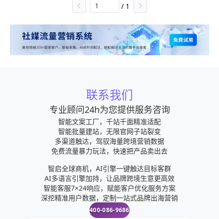
/
1
联系我们
专业顾问24h为您提供服务咨询
智能文案工厂，千站千面精准适配
智能批量建站，无限官网子站裂变
多渠道触达，驾驭海量跨境营销数据
免费流量暴力玩法，快速把产品卖出去
智启全球商机，AI引擎一键触达目标客群
AI多语言引擎加持，让品牌跨境生意更高效
智能客服7×24响应，赋能客户优化服务方案
深挖精准用户数据，定制一站式品牌出海营销
400-086-9686