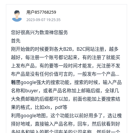
你打造专属外贸获客方式，让你不再为了寻找客源而
集Facebook多维度活跃用户、Instagram多维度活
用户857768259
烦恼，再也不用为了只能一条一条的发数据而为难。
跃用户，集合了Facebook渠道，Instagram渠道，
2023-09-07 19:25:35
多个维度平台公开数据，系统自动化完成公开数据整
理汇总。云视获客系统：一键智能发布Facebook短
您好很高兴为数滑禅您服务
视频、lnstagram短视频、Youtube视频、Linkedin
首先
信息，完成跨境生态整合。云追获客系统：指定国
刚开始做的时候要到各大B2B，B2C网站注册，越多
家、地区、行业关键词，支持多国语言智能翻译，生
越好，每注册一个账号都记起来，有的注册了就能买
成关键词。EDM营销系统：可将企业营销信息低成本
上发布产品，有的要等一段时间才能发，光注册不发
批量发送到向客户邮箱，无需提供发件箱，自定义绑
布产品是没有任何价值可言的，一般发布一个产品就
定代收邮箱。集成客服系统：支持多个facebook账
够了
利用google强大的搜索功能，搜索的时候，输入产品
号、whatsapp账号，集成聊天，智能翻译。支持
名称和buyer，或者产品名称加上邮箱后缀，全球几
facebook多账号集成聊天，支持whatsapp多账号集
大免费邮箱的后缀都可以加，前面也能加上要搜索结
成聊天，支持快捷方式发送，智能翻译，支持其他平
果的格式，比如xls，pdf等
台集成客服定制开发，跨境获客、引流、集成客服聊
利用google地图，这个功能比以前好用多了，选让槐
天，致力于打造一站式跨境营销闭环。服务理论：一
择好地域，直接输入产品名称，回车，然后就看到好
直以来，公司秉承“以客户为中心、以服务为己任”的
多好多和输入的那个词有关的公司名称，然后就一个