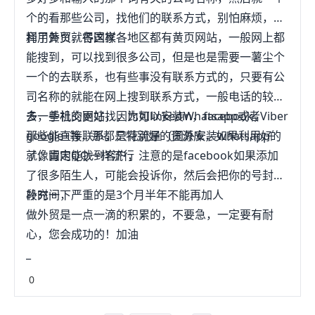
经营理念，推崇“技术服务于应用”，凭借精诚团结、
个的看那些公司，找他们的联系方式，别怕麻烦，选
锐意进取的团队，一路走来，我们脚踏实地、勇于思
择了外贸就得这样
利用黄页，各国家各地区都有黄页网站，一般网上都
考拓展的做事态度，与合作伙伴共同发展，为各方用
能搜到，可以找到很多公司，但是也是需要一薯尘个
户提供充分满足需求的解决方案和优质的服务。这里
一个的去联系，也有些事没有联系方式的，只要有公
是定制推科技，欢迎有需求的客户前来咨询！
司名称的就能在网上搜到联系方式，一般电话的较
多，手机的更好，因为可以安装Whatsapp或者Viber
去一些社交网站找，比如linkedin，facebook，
那些能直接联系，只花流量（国外安装whatsapp的
google+等，那都是特别好的资源库，如果利用好
就像国内QQ一样流行
了，肯定能找到客户，注意的是facebook如果添加
了很多陌生人，可能会投诉你，然后会把你的号封一
段时间，严重的是3个月半年不能再加人
补充一下
做外贸是一点一滴的积累的，不要急，一定要有耐
心，您会成功的！加油
_
0