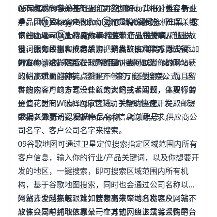
Alibaba/Amazon产品目录名；Semrush分析竞争对
在有优质内容的基础上，再去加好友，相对会容易一
06网红测评快消品：网红开箱测评、背书，推广行业
手；http://keywordtool.io 在线关键词分析工具；文
些，因为目标客户认为你对他是有价值的。所以，可
产品。①Google搜索：②Youtube搜索：产品关键
章的主题可以从产品故事、肢带让品质故事、创业故
以在LinkedIn上搜索你们行业和产品相关的从业人
词+Review③Instagram搜索：行业关键词/产品关
事、服务故事、成本故事、研发故事几个方面去设
员，比如目标客户的采购、销售、BD等等，发送添加
键词做完评测和推荐后，把产品链接和联系方式留在
计。
好友的请求。然后在对方的LinkedIn或者Facebook
内容中，这样既能获取到流量，也可以为你的网站获
07Google搜索学习一下常用的搜索指令，比如：
的帖子下面互动，点赞是不够的，还要留言，而且留
取到高质量的外链。
+，-，Site：等等。整理了一套万能的搜索公式。这
言的内容可以多写一些新的资讯或者建议，体现你的
种搜索客户的方式没什么太大的技术问题，主要行者
价值。更有WhatsApp营销助手帮助快速开发，一键
是要花时间。选择国家区域，关键词匹配，提取邮箱
采集老外电话，发WhatsApp信息询问需求。
数据，进而一键发邮件。
08海关数据可以根据产品名称、海关编号、供应商公
司名字、客户公司名字来搜索。
09谷歌地图可通过卫星定位搜索指定区域范围内所有
客户信息，输入你的行业/产品关键词，以及你想要开
发的地区，一键搜索，即可搜索区域范围内所有机
构，基于谷歌地图搜索，同时也会通过公司名称以及
网站去全网抓取，比如搜索出来公司名称以及网站，
外贸开发越来越艰难，若想高效率地开发客户，就不
软件会同时抓取这家公司在其他网络上或者采购平台
应该只是单纯地依靠某一个方式。应该是综合性的，