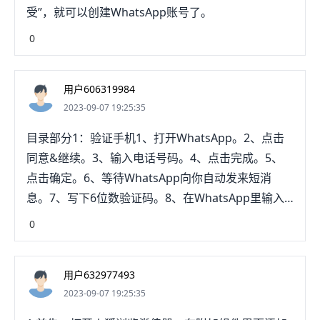
受”，就可以创建WhatsApp账号了。
0
用户606319984
2023-09-07 19:25:35
目录部分1：验证手机1、打开WhatsApp。2、点击
同意&继续。3、输入电话号码。4、点击完成。5、
点击确定。6、等待WhatsApp向你自动发来短消
息。7、写下6位数验证码。8、在WhatsApp里输入
验证码。拍姿部分2：设置个人资料1、点击添卖盯加
0
照片。2、点击你的姓名文本框。3、输入用户名。
4、点击使用Facebook信息。5、点击结束。这篇文
用户632977493
章将教你在手机上创建WhatsApp账号以及设置个人
2023-09-07 19:25:35
资料。部分1：验证手机1、打开WhatsApp。
WhatsApp的图标是一个绿色的方块，方块中间有一