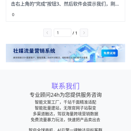
击右上角的“完成”按钮3、然后软件会提示我们，刚刚
在这里输入的用户名将在你给朋友发送短消息时显示
输入的手机号是否正确。如果没有错的话，点击“是”
0
在他们的手机上。3、输入用户名。4、点击使用
继续4、接下来会向我们的手机一条短信密码，输入
Facebook信息。这个按键会将你的姓名和个人资料
短信内容中的密码就可以了。随后等待软件验老局证
图片从关联的Facebook账号中导入到WhatsAPP
/
1
手机号号密码，完成之后进入欢迎界面，点击“继续”
里。5、点击结束。这个键在手机屏幕的右上方。所
按钮5、然后就成功注册并登录了whatsapp了，点击
有设置均已完成，你可以使用WhatsApp了。小提示
自己的头像可以上传自己滚含轮的头像
如果你想在不使用电话号码的前提下创建WhatsApp
账号，这篇文章将教你如何绕过电话号码验证。
联系我们
专业顾问24h为您提供服务咨询
智能文案工厂，千站千面精准适配
智能批量建站，无限官网子站裂变
多渠道触达，驾驭海量跨境营销数据
免费流量暴力玩法，快速把产品卖出去
智启全球商机，AI引擎一键触达目标客群