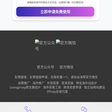
需求描述
请确保您填写的联系方式无误，以便我们第一时间联系到
立即申请免费使用
官方公众号
官方微信
友情链接：友情链接申请，百度权重>=1，请加出海帮官方微信
谷歌推广
海外推广
外贸获客
家具安装
神龙海外动态IP
Loongproxy原生静态IP
海外获客工具
跨境卖家参谋
独立站网站建设
IPFoxy全球代理
公司名称：
中巨量（深圳）科技有限公司
备案信息：
粤ICP备2022150197号-13
隐私政策
网站地图