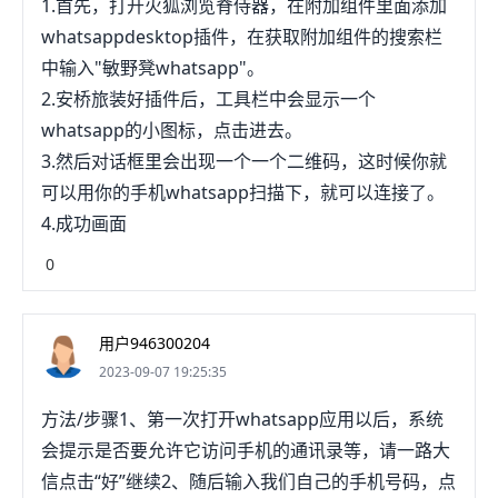
1.首先，打开火狐浏览脊侍器，在附加组件里面添加
个圆形的对话气泡和一个电话。2、点击同意&继续。
whatsappdesktop插件，在获取附加组件的搜索栏
这表示你同意了WhatsApp的服袭配绝务条款。点击
中输入"敏野凳whatsapp"。
并阅读服务条款和隐私权政策。3、输入电话号码。
2.安桥旅装好插件后，工具栏中会显示一个
WhatsApp将通过这个号码验证你的手机。4、点击
whatsapp的小图标，点击进去。
完成。这个键在手机屏幕的右上角。5、点击确定。
3.然后对话框里会出现一个一个二维码，这时候你就
这一步是为了验证你刚才输入的号码。6、等待
可以用你的手机whatsapp扫描下，就可以连接了。
WhatsApp向你自动发来短消息。你会收到一条带6
4.成功画面
位数字验证码的短消息。如果你没有收到任何短消
0
息，点击给我打电话。WhatsApp会自动给你打来电
话，通过语音告诉你6位数的验证码。7、写下6位数
验证码。你将用这6位数字进行手机号验证。8、在
用户946300204
WhatsApp里输入验证码。输入6位数代码后，
2023-09-07 19:25:35
WhatsApp会自动验证你的手机号。部分2：设置个
方法/步骤1、第一次打开whatsapp应用以后，系统
人资料1、点击添加照片。手机屏幕左上角的圆圈就
会提示是否要允许它访问手机的通讯录等，请一路大
代表你的个人头像。点击圆圈后，你可以拍照或者从
信点击“好”继续2、随后输入我们自己的手机号码，点
手机相册里选择照片了。2、点击你的姓名文本框。