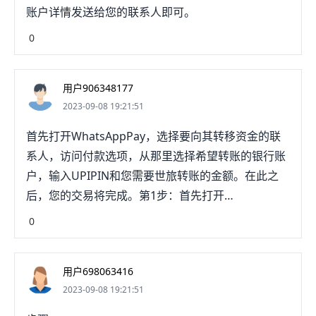
账户详情发送给您的联系人即可。
0
用户906348177
2023-09-08 19:21:51
首先打开WhatsAppPay，选择要向其转移资金的联
系人，访问付款选项，从那里选择希望转账的银行账
户，输入UPIPIN和您需要世旅转账的金额。在此之
后，您的交易将完成。第1步：首先打开
WhatsAppPay。现在因为您的银行账户已经过验证
0
和添加，您可以进行交易了。第2步：选择您要向其
转移资金的联系人。第3步：访问付款选项。第4步：
用户698063416
从那里选择您希望转账的银行账户。搜慧凳第5步：
2023-09-08 19:21:51
输入UPIPIN和您需碧薯要转账的金额。在此之后，您
的交易将完成。