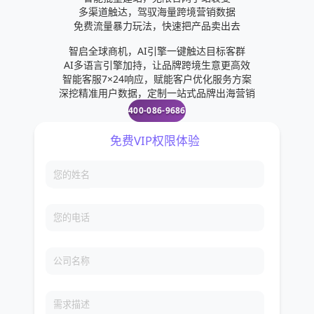
览器。2、前往BlueStacks3、选择屏幕顶部中间的下
多渠道触达，驾驭海量跨境营销数据
载4、在电脑上打开并安装BlueStacks下载文件。5、
免费流量暴力玩法，快速把产品卖出去
打开BlueStacks。6、打开7、在顶部的搜索栏中搜索
智启全球商机，AI引擎一键触达目标客群
WhatsApp。8、点击安装9、点击屏幕底部的同意并
AI多语言引擎加持，让品牌跨境生意更高效
智能客服7×24响应，赋能客户优化服务方案
继续10、在方框中输入新的电话号码并点击下一步
深挖精准用户数据，定制一站式品牌出海营销
11、点击弹出窗口中的确定12、在GoogleVoice网站
400-086-9686
上打开验证短信。13、在WhatsApp中输入验证码。
14、点击弹出窗口中的现在不行15、在下一个界面中
输入你的名字以完成安装。方法4：在电脑上激活
WhatsAppWeb1、在电脑上打开网页浏览器。3、在
安卓或iOS手机上打开WhatsApp。4、点击屏幕右上
免费VIP权限体验
角的?5、点击下拉菜单中的WhatsAppWeb6、点击
下一个界面中的好的明白了7、把手机摄像头对准电
您的姓名
脑屏幕。WhatsApp是一款免费且广受欢迎的即时通
讯服务，在全球拥有数百万用户。要使用
您的电话
WhatsApp，用户必须使用自己的手机号码接收验证