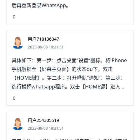
后再重新登录WhatsApp。
0
用户718136047
2023-09-08 19:21:51
具体如下：第一步：点击桌面“设置”图标。将iPhone
手机解锁至【屏幕主页面】的状态du下，双击
【HOME键】。第二步：打开哗凯“通知”：第三步：
选行模择whatsapp程序。双击【HOME键】进入
iPhone手机的后台管理页面后，找到【WhatsApp】
0
应用程序。第四步：把“应用程序图标标记”、“声
音”、”在“通知中心”中显示“、“在档芦缓锁定屏幕上显
用户254305519
示”4个选项关闭即可。第五步：按住【WhatsApp】
2023-09-08 19:21:51
应用程序预览图向上滑动进行关闭操作。第六步：成
功进入后台管理页面并拖动图标向上滑动即可使