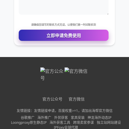
码才能激活帐户。虽然还没有可靠的方法能绕过验证
码，但很容易创建一个免费的备用电话号码来完成激
公司名称
活过程。如果你没有手机，或者你不想用自己的手机
号码来登录WhatsApp，这种方法就很有用。本文将
需求描述
介绍在没有手机号的情况下，如何在任意iOS或
Android设备上激活WhatsApp，以及在没有手机的
情况下，如何在Windows电脑上激活它。方法1：创
建一个新的电话号码1、在手机或平板电脑上安装
请确保您填写的联系方式无误，以便我们第一时间联系到
GoogleVoice。如果你在电脑上，前往：
立即申请免费使用
https://voice.google.com/u/2/aboutGoogleVoice
是一款免费的应用程序，可以通过在安卓的"Play商
店"，或者在iOS的AppStore搜索栏中搜索
GoogleVoice来找到这个应用。2、打开
官方公众号
官方微信
GoogleVoice应用或网站。应用图此蠢标看起来就像
友情链接：友情链接申请，百度权重>=1，请加出海帮官方微信
一个绿色的语音气泡，里面有一个白色听筒。它要么
谷歌推广
海外推广
外贸获客
家具安装
神龙海外动态IP
在主屏幕上，要么在应用程序列表中。3、登录你的
Loongproxy原生静态IP
海外获客工具
跨境卖家参谋
独立站网站建设
IPFoxy全球代理