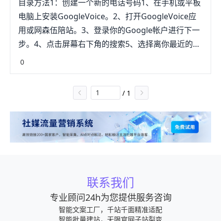
目录方法1：创建一个新的电话号码1、在手机或平板
iPhone手机完全退出【WhatsApp】。删除
电脑上安装GoogleVoice。2、打开GoogleVoice应
WhatsApp数据还允许您查看每个消息线程在iPhone
用或网森伍陪站。3、登录你的Google帐户进行下一
上占用的存储量1、打开WhatsApp并点击“设置”（位
步。4、点击屏幕右下角的搜索5、选择离你最近的城
于应用程序的角落）；2、找到并点按“数据和存储空
市。6、点击所需电话号码旁边的选择7、选择下一个
0
间”；3、向下滚动以查找并选择“存储使用情况”；4、
屏幕底部的接受号码橘氏8、点击下一步9、点击方框
在这里，您将找到对话和线程列表，以及每个线程的
输入电话号码。10、选择发送代码11、输入你刚刚收
/
1
总存储大小，点击这些联系人线程/对话中的任何一个
到的验证码。12、点击13、点击下一步方法2：在
以对特定对话数据采取操作；5、滚动查看与该联系
iOS或安卓上激活WhatsApp1、在手机或平板电脑上
人对话的详细信息列表（显示照片，GIF，视频，语
安装WhatsApp。2、打开WhatsApp。3、点击屏幕
音消息，文档，贴纸等，总计数和存储大小），然后
底部的同意并继续4、在方框中输入新的电话号码并
点击“管理”；6、点击要清除和删除的数据类型，或全
点击下一步5、点击弹出窗口中的确定6、打开
部选中，然后点击“清除”；
GoogleVoice中的验证短信。7、在WhatsApp中输
联系我们
入验证码。8、点击弹出窗口中的现在不行9、在下一
个界面中输入你的名字以完成设置。方法3：在
专业顾问24h为您提供服务咨询
Windows电脑上激活WhatsApp1、打开电脑上的浏
智能文案工厂，千站千面精准适配
智能批量建站，无限官网子站裂变