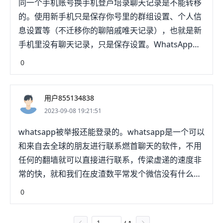
同一个手机账号换手机登芦培录聊天记录是不能转移
WhatsApp电话号码时，你的联系人不会知会其新电
的。使用新手机只是保存你号里的群组设置、个人信
话号码，只有你所参与的群组的群组成员才会看见你
息设置等（不迁移你的聊陪戚唯天记录），也就是新
更改了电话唯培号码。请指者唯确保你的WhatsApp
手机里没有聊天记录，只是保存设置。WhatsApp是
联系人已经在电话通讯录中保存了你的新电话号码。
个具有20亿月活，用户遍布全球的以即时通讯为基础
0
的社交平台，其用户主要在南美、南仔培亚、非洲，
东南亚，欧洲，北美。分析WhatsApp账号被封原
用户855134838
因，只要从平台是要真实的人（自动化的设备不会允
2023-09-08 19:21:51
许）在上面产生正常（大规模的营销不被允许）的行
为为出发点去思考，很多问题就就会有答案。
whatsapp被举报还能登录的。whatsapp是一个可以
和来自去全球的朋友进行联系燃首聊天的软件，不用
任何的翻墙就可以直接进行联系，传梁虚递的速度非
常的快，就和我们在皮渣数平常发个微信没有什么区
别，还支持发送视频和各种图片表情包的.
0