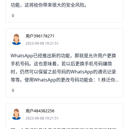
功能，这将给你带来很大的安全风险。
0
用户396178271
2023-09-08 19:21:51
WhatsApp已经推出新的功能，那就是允许用户更换
手机号码。这也意味着，若以后更换手机号码嫌简
时，仍然可以保留之前号码的WhatsApp的通讯记录
等等。使用WhatsApp的更改号码功能会：1.移迁你
的帐号资讯（包括你的个人资料）、群组和设置至你
0
的新电话号码帐号上。2.删除你原有的WhatsApp电
话号码帐号，这样你的联系人就不会在WhatsApp联
用户484382256
系人列表上看到你的旧电话号码。3.只要你是继续使
2023-09-08 19:21:51
用同一部电话，在你使用更改号码功能后，你将可以
在新电话号码上保留对话纪录。4.当你更改