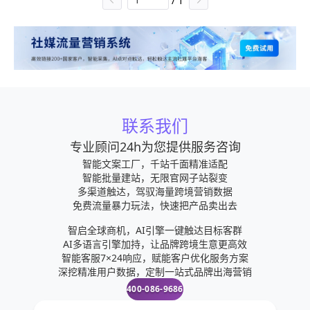
/
1
联系我们
专业顾问24h为您提供服务咨询
智能文案工厂，千站千面精准适配
智能批量建站，无限官网子站裂变
多渠道触达，驾驭海量跨境营销数据
免费流量暴力玩法，快速把产品卖出去
智启全球商机，AI引擎一键触达目标客群
AI多语言引擎加持，让品牌跨境生意更高效
智能客服7×24响应，赋能客户优化服务方案
深挖精准用户数据，定制一站式品牌出海营销
400-086-9686