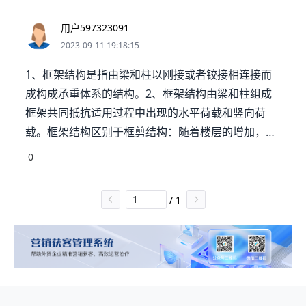
用户597323091
2023-09-11 19:18:15
1、框架结构是指由梁和柱以刚接或者铰接相连接而
成构成承重体系的结构。2、框架结构由梁和柱组成
框架共同抵抗适用过程中出现的水平荷载和竖向荷
载。框架结构区别于框剪结构：随着楼层的增加，水
平力和竖向荷载的增加，为控制水平参数（比如位移
0
等）和控制柱截面，设计部分框架柱为200mm厚
（或更厚）乱渣的剪力墙，墙和柱之间由框架梁连接
/
1
并划分楼板。3、框架结构一般用预制的加气混凝
土、膨胀珍珠岩、空心砖或多孔砖、浮石、蛭石、陶
粒等轻质板材等材料砌筑或装配而成。由于框剪结构
中的剪力墙侧向刚度比框架的侧向刚度大得多，在水
平荷载作用下，一般情况下，约80%以上用剪力墙来
承担。4、框架结构为了同时满足承载能力和侧移刚