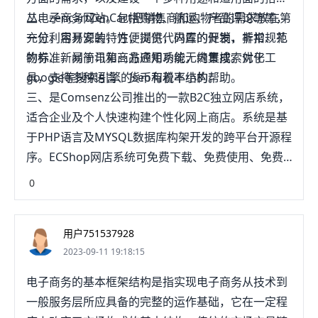
丛电子商务网站。包括购物、航运、产品评论等等，
二、zencartZenCart把销售商和购物者的需求放在第
充分利用开源的特性，提供代码库的开发，非常规范
一位，容易安装，方便浏览，内置的促销、折扣、礼
的标准，易于与第三方应用系统无缝集成。对于
物券、新闻简讯和商品通知功能，内置搜索优化工
google等搜索引擎的seo有着不小的帮助。
具，支持多种语言、货币和税率结构。
三、是Comsenz公司推出的一款B2C独立网店系统，
适合企业及个人快速构建个性化网上商店。系统是基
于PHP语言及MYSQL数据库构架开发的跨平台开源程
序。ECShop网店系统可免费下载、免费使用、免费
升级，无使用时间与功能限制。
0
用户751537928
2023-09-11 19:18:15
电子商务的基本框架结构是指实现电子商务从技术到
一般服务层所应具备的完整的运作基础，它在一定程