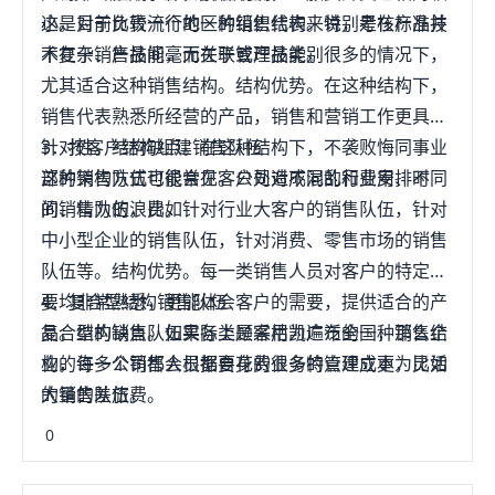
小。对于负责一个地区的销售代表来说，考核标准并
这是目前比较流行的一种组织结构。特别是在产品技
不在于销售技能，而在于管理技能。
术复杂、产品间毫无关联或产品类别很多的情况下，
尤其适合这种销售结构。结构优势。在这种结构下，
销售代表熟悉所经营的产品，销售和营销工作更具有
针对性。结构缺点。在这种结构下，不袭败悔同事业
3．按客户结构组建销售队伍
部的销售队伍可能会在客户处造成混乱和费用、时
这种架构方式也很常见。公司对不同的行业安排不同
间、精力的浪费。
的销售队伍，比如针对行业大客户的销售队伍，针对
中小型企业的销售队伍，针对消费、零售市场的销售
队伍等。结构优势。每一类销售人员对客户的特定需
要均非常熟悉，更能体会客户的需要，提供适合的产
4．复合型结构销售队伍
品。结构缺点。如果各类顾客枯凯遍布全国，那么企
复合型的销售队伍实际上是采用为广泛的一种销售结
业的每一个销售人员都要花费很多的管理成本，比如
构，许多公司都会根据自身的业务特点建立更为灵活
大量的差旅费。
的销售队伍。
0