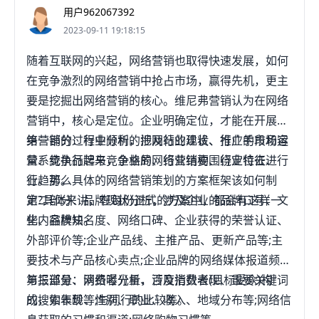
用户962067392
2023-09-11 19:18:15
随着互联网的兴起，网络营销也取得快速发展，如何
在竞争激烈的网络营销中抢占市场，赢得先机，更主
要是挖掘出网络营销的核心。维尼弗营销认为在网络
营销中，核心是定位。企业明确定位，才能在开展网
络营销的过程中顺利的把网站的建设、推广手段和运
第一部分：行业分析，涉及行业现状、行业的市场容
营系统执行起来，企业的网络营销要围绕定位去进
量、竞争品牌与竞争格局、行业结构、行业特征、行
行。那么具体的网络营销策划的方案框架该如何制
业趋势。
定?具体来讲，在每份正式的方案中，都会有这样一
第二部分：品牌现状分析，涉及企业的品牌口号、文
些内容模块。
化、品牌知名度、网络口碑、企业获得的荣誉认证、
外部评价等;企业产品线、主推产品、更新产品等;主
要技术与产品核心卖点;企业品牌的网络媒体报道频次
与报道量、网络曝光量、百度指数表现、重要关键词
第三部分：消费者分析，涉及消费者(目标受众)构
的搜索表现等;与同行的比较等。
成，如年龄、性别、职业、收入、地域分布等;网络信