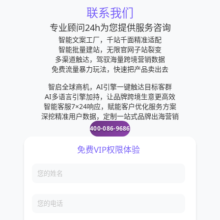
联系我们
度的要求，柱子截面往往很大，很不经济，也减少了
使用面积。框架哗桐悄结构梁端箍筋加密区的长度、
专业顾问24h为您提供服务咨询
轮团箍筋最大间距和最小直径应按表12-29采用，当
智能文案工厂，千站千面精准适配
智能批量建站，无限官网子站裂变
梁端纵向受拉钢筋配筋率大于2%时，表中箍筋最小直
多渠道触达，驾驭海量跨境营销数据
径数值应增大2mm。
免费流量暴力玩法，快速把产品卖出去
智启全球商机，AI引擎一键触达目标客群
AI多语言引擎加持，让品牌跨境生意更高效
智能客服7×24响应，赋能客户优化服务方案
深挖精准用户数据，定制一站式品牌出海营销
400-086-9686