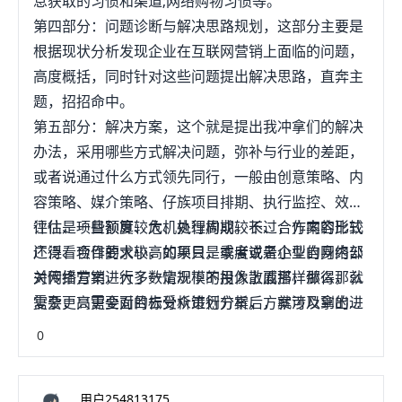
息获取的习惯和渠道;网络购物习惯等。
第四部分：问题诊断与解决思路规划，这部分主要是
根据现状分析发现企业在互联网营销上面临的问题，
高度概括，同时针对这些问题提出解决思路，直奔主
题，招招命中。
第五部分：解决方案，这个就是提出我冲拿们的解决
办法，采用哪些方式解决问题，弥补与行业的差距，
或者说通过什么方式领先同行，一般由创意策略、内
容策略、媒介策略、仔族项目排期、执行监控、效果
评估、项目预算、危机处理构成。不过，方案的形式
往往是一些额度较大、执行周期较长、合作内容比较
还得看项目的大小，如果只是季度或者小型的网络公
广泛、合作要求较高的项目，或者说是企业自身内部
关传播方案，大多数情况下不用像上面那样做得那么
对网络营销进行了一定规模的投入散戚搭，那么，就
复杂，只需要对目标受众进行分析后，就可以拿出进
需要更高更全面的去分析策划方案，方案涉及到的细
入到创意、内容、媒介策略的方案。
节会非常多，多数会做成PPT文件。
0
用户254813175