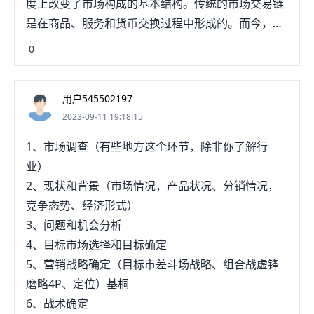
度上改变了市场构成的基本结构。传统的市场交易链
是在商品、服务和货币交换过程中形成的。而今，电
子商务的应用强化了一个重要因素——信息，于是就
0
有了信息服务、信息商品和电子货币等等。下面我们
简要地描述一下电子商务系统框架结构的四大支柱。
用户545502197
第一支柱，网络基础设施，它是实现电子商务的最底
2023-09-11 19:18:15
层的弊族颂硬件基础设施，是信息传播系统，包括远
程通信网、有线电视网、无线通信网和互联网。这些
1、市场调查（有些地方这个环节，除非你了解行
网络都在不同程度上提供电子商务所需的传输线路，
业）
但是大部分的电子商务运作还是基于Internet。第二
2、现状和背景（市场情况，产品状况、分销情况，
支柱，在网络层提供的信息传输线路上，通过
竞争态势、经济形式）
Internet传输信息的内容，如文本、声音、图像等。
3、问题和机会分析
最常用的信息发布所应用的是WWW，及应用HTML
4、目标市场选择和目标确定
将信息发布在WWW上。第三支柱，贸易服务的基础
5、营销战略确定（目标市差斗场战略、组合战虚锋
设施。第四层框架被称为基础设施，因为所有企业和
磨略4P、定位）基桐
个人在做交易时都需要它的服务租郑。主要包括标准
6、战术确定