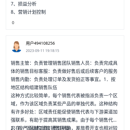
的商品目录服务、建立价目表、电子支付工具的开
7、损益分析
发、保证商业信息安全传送的方法、认证买卖双方合
8、营销计划控制
法性的方法等。第四支柱，电子商务的实际应用层。
0
电子商务的具体应用范围较广，包括供应链管理、电
子市场及电子广告、网上穗丛购物、网上娱乐、有偿
信息服务及网上银行。电子商务的两个支撑点是框架
用户494108256
结构得以存在并能应用的基础。相关的政策及法律法
2023-09-11 19:18:15
规是电子商务框架的第一个支撑点。电子商务的第二
销售主管：负责管理销售团队销售人员：负责完成具
个支撑点是各种技术标准及相应的网络协议。
体的销售目标客服：负责做好售后或后续客户的服务
销售内勤：负责处理订单及发货拍正等事宜。1．按
地区结构组建销售队伍
这种方式比较简单，每个销售代表被指派负责一个区
域，作为该区域负责某些产品的单独代表。这种结构
有许多好处：区域责任能促使销售代表与下游渠道加
强联系，有助于提高其销售成果。由于每个销售代表
只在一个区域工作，责任明确，差旅费开支也相对较
2．按产品结构组建销售队伍