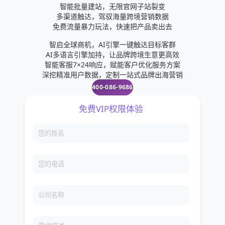
智能批量建站，无限官网子站裂变
用户数量。第二、内贸外贸都适合，适应性强
多渠道触达，驾驭海量跨境营销数据
（B2B/B2C/O2O、生产、加工、订做、工程、批
免费流量暴力玩法，快速把产品卖出去
零、门店、线下服务等等）。第三、抖音官方允许带
智启全球商机，AI引擎一键触达目标客群
货、推广第四、市场需求大（挖掘客户隐性需求、冲
AI多语言引擎加持，让品牌跨境生意更高效
智能客服7×24响应，赋能客户优化服务方案
动消费）第五、算法推荐客户精准（按用户喜好、地
深挖精准用户数据，定制一站式品牌出海营销
域、通讯录）第六、视频营销容易成交（集文字、图
400-086-9686
片、声音、影像）第七、易转发、易传播（内容有趣
有价值容易收藏转发）第八、成本低、见效快（免费
获得流量、传播获客效果快）第九、公域流量池可转
私域流量池。短视频能够最大化的扩大你原有的商业
模式，在你原有的基础上瞬速赋能，现象级短视频可
以做到一朝天下知，商业化的东西都能扩大无数倍。
可以肯定的告诉大家，短视频既是风口，更是当下的
趋势。未来没有资源，又不会做投放和短视频的，等
来的就是淘汰。
免费VIP权限体验