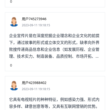
0
用户745273946
2023-09-11 19:18:15
企业宣传片是在深度挖掘企业理念和企业文化的前提
下，通过故事的形式或立体交叉的形式，缺孝向外界
败搜传递商品信息和企业信息（如发展历程、企业管
理、技术实力、制造装备、品质控制、市场开拓、文
化建设、品牌建设、发展战略等），以伏枯稿此促进
0
商品流通。通过对企业进行集中而深入的展示，促进
受众对企业的了解，增强信任感达到树立品牌、提升
用户423988402
形象、彰显文化的目的，从而带来商机，加建企业的
2023-09-11 19:18:15
快速发展。综上所述，企业为了生存和长远发展，会
拍企业宣传片来宣传自己，扩大知名度。
它具有电视短片的种种特征，例如感染力强、形式内
容多样、肆意创意等等，又具有互联网营销的优势。