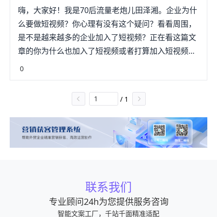
嗨，大家好！我是70后流量老炮儿田泽湘。企业为什
么要做短视频？你心理有没有这个疑问？看看周围，
是不是越来越多的企业加入了短视频？正在看这篇文
章的你为什么也加入了短视频或者打算加入短视频？
是因为短视频能带来更多流量？还是因为单纯地想要
0
想跟上时代的步伐？传统企业做短视频有三个原因：
短视频市场大、我们要扩大企业的传播范围、我们要
/
1
开拓企业的新领域。从互联网发展趋势来看，图文传
播赋予了每个人创办一份报纸的权利，而短视频直播
给了每个人创办电视台的权利。从用户层面来看，企
业利润最大化的关键在于我们输出企业文化、产品信
息等，大大强化了企业的品牌建立和营销转化。从成
本来看，短视频和直播能覆盖更广泛的人群，更高效
联系我们
地找到适合企业的用户群和消费者，凯指搏对于每一
个逗前入局的企业盯祥都有平等的机会。企业做短视
专业顾问24h为您提供服务咨询
频的九大好处：第一、用户量大：抖音有7亿日活跃
智能文案工厂，千站千面精准适配