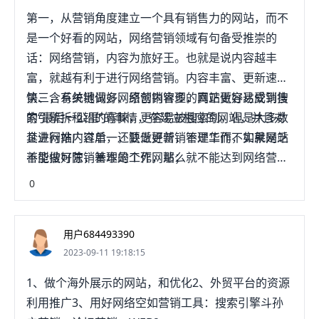
第一，从营销角度建立一个具有销售力的网站，而不
是一个好看的网站，网络营销领域有句备受推崇的
话：网络营销，内容为旅好王。也就是说内容越丰
富，就越有利于进行网络营销。内容丰富、更新速度
快、含有关键词多、原创内容多的网站更容易受到搜
第三，系统地做好网络营销管理，真正做好达成销售
索引擎拆租铅的青睐，更容易被搜索到。但是大多数
的“最后一公里”的事情，在建立相应的网站，并且对
企业网站内容单一，缺乏更新，不是华而不实就是乏
其进行推广过后，还要做好营销管理工作，如果网站
善型搜可陈，基本是个死网站；
不能做好营销管理的工作，那么就不能达到网络营销
的最佳效果，千里之堤毁于蚁穴，细节往往决定成
0
败，最后一步也是关键的一步！
用户684493390
2023-09-11 19:18:15
1、做个海外展示的网站，和优化2、外贸平台的资源
利用推广3、用好网络空如营销工具：搜索引擎斗孙