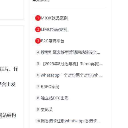
。
MIOK饮品案例
1
LIMO饰品案例
2
B2C电商平台
3
搜索引擎友好型营销网站建设全攻略
4
【2025年8月危与机】Temu再掀封店风暴，独立站才是跨境卖家的避险通道
5
神拦片、详
whatsapp一个对勾两个对勾,whatsapp对勾代表什么意思
6
体平台上发
BREO案例
7
独立站DTC出海
8
史尼芙
9
网站结构
用香港卡注册whatsapp,香港卡不能注册whatsapp
10