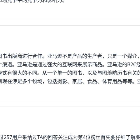
市场竞争中的竞争力和影响力。
图书出版商进行合作。亚马逊不是产品的生产者，只是一个媒介
渠道。亚马逊是通过强大的互联网来展示商品。亚马逊的B2C
模式有很大的不同。从一个单一的图书，以及与图羡晌历书有关
到现在涉足多个领域，包括摄影、家居、食品、体育用品等等。
此之外的新目标群体。亚马逊B2C的特点以消费者为中心的价
先进的网络服务器，使得用户进行书籍检索时变得更为便捷与迅
的不同要求，进而去解决各种问题。消费者在进行书籍选择时系
，进行比较衡量。而对于一些目标性不明确的消费者，店家提供
过257用户采纳过TA的回答关注成为第4位粉丝首先要仔细了解