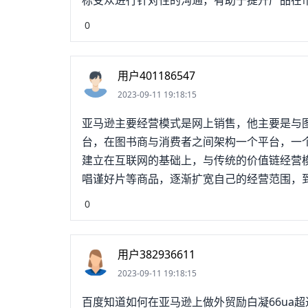
标受众进行针对性的沟通，有助于提升产品在
0
用户401186547
2023-09-11 19:18:15
亚马逊主要经营模式是网上销售，他主要是与
台，在图书商与消费者之间架构一个平台，一个
建立在互联网的基础上，与传统的价值链经营
唱谨好片等商品，逐渐扩宽自己的经营范围，
在所定位的目标来购买图书的客户，也可以是除
0
马逊关注消费者，面向消费者理念，利用自己
的技术研发人员认兄搜真分析每个细节中顾客
家提供商品的信息，方便消费者进行货比三家
用户382936611
免费预览功能，让顾客更
2023-09-11 19:18:15
百度知道如何在亚马逊上做外贸励白凝66ua超