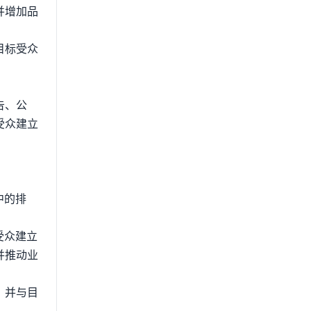
并增加品
目标受众
。
告、公
受众建立
中的排
受众建立
并推动业
，并与目