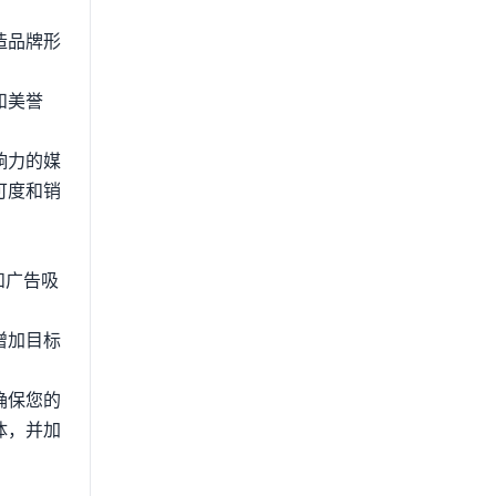
造品牌形
和美誉
响力的媒
可度和销
动和广告吸
增加目标
确保您的
体，并加