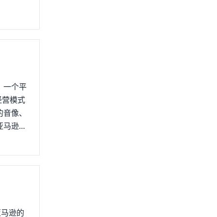
，一个平
经营模式
的音像、
亚马逊现
值观。亚
速。高层
统出现多
了书籍的
亚马逊的