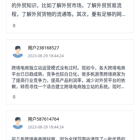
的外贸知识，比如了解外贸市场，了解外贸贸易流
程，了解外贸货物的流通等。其次，要有足够的网络
技术，比如如何利用网络推广产品，如何利用网络搜
0
索引擎优化等。最后，要有良好的客户服务意识，以
及良好的售后服务。只有这样，才能做好外贸独立站
用户238168527
运营。
2023-08-29 18:44:24
跨境电商独立站运营模式没有过时。现如今，各大跨境电商
平台已日趋成熟，竞争也较白日化，很多帆游羡跨境商家为
了提高行业竞争力，提高产品利润率，减少对外贸平台的依
赖，转而寻找一个适合建立跨境电商独立站的系统。现时，
跨境电商独立站运营模式反而是外贸卖家很好的出路。点击
0
可了解更多相关内容做独立站比较好的一点就是，磨简很多
用户数据都是掌握在卖家手里的，比如邮箱、联系地址等，
有了这些东西我态拍们可以做再营销。做独立站也比较容易
形成自己的品牌，可以选择走品牌化发展。独立站的收款方
用户587614764
式一般是第三方支付平台，所以收款相对平台来说，会快一
2023-08-29 18:44:24
些，利润也很大。但是独立站需要注意推广引流的问题，如
果没有专业的人带着走，很容易走弯路。Ueehsop，是国内
前几年跨境电商很好做，因为全球范围内涌现了一批优质的