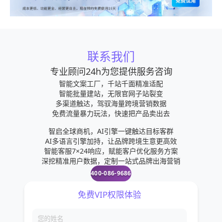
联系我们
专业顾问24h为您提供服务咨询
智能文案工厂，千站千面精准适配
智能批量建站，无限官网子站裂变
多渠道触达，驾驭海量跨境营销数据
免费流量暴力玩法，快速把产品卖出去
智启全球商机，AI引擎一键触达目标客群
AI多语言引擎加持，让品牌跨境生意更高效
智能客服7×24响应，赋能客户优化服务方案
深挖精准用户数据，定制一站式品牌出海营销
400-086-9686