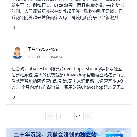
最早的SaaS跨境电商自建站平台。是很多新手卖家和大卖家
新生平台，例如虾皮、Lazada等，而且借着疫情带来的增长
的不二选择，在为卖家提供稳定可靠的独立站的同时，协助
红利，人们逐渐都液衫被培养起了线上购物的购买习惯，但
用户制定更合适的推广引流方案，为用户创造更大的价值。
近两年随着越来越多商家入局，跨境电商竞争已经很激烈
了，但仍然具有极大的发展潜力冲埋瞎。独立站对于个体户
0
来说比较难做，因为除了搭建涉及到的技术难题可以让第三
方服务公司代解决之外，网站的引流、支付方式设置、选品
等其实都是需要去亲力散空亲为的，然而这些会消耗大量精
力和时间，同时成本也比较高，所以目前来看独立站前景并
用户197557459
不明朗。
2023-08-29 18:44:24
适合的，uhaveshop跟凳芹ueeshop、shopify等都是独立
站建站系统,最大的优势就是uhaveshop智能独立站搭建好之
后就是智能纳团运营自动引流,无需人洞粗橘工,运营基本0投
入,三个月内就有自然流量，费用的话uhaveshop建站是无佣
金的，有不同的年套餐，价格也适中，可以自由选择。
0
/
1