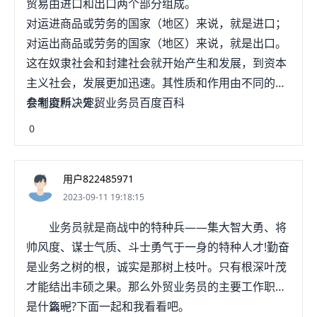
贸易由进口和出口两个部分组成。
对运进商品或劳务的国家（地区）来说，就是进口；
对运出商品或劳务的国家（地区）来说，就是出口。
这在奴隶社会和封建社会就开始产生和发展，到资本
主义社会，发展更加迅速。其性质和作用由不同的社
会制度所决定。
参考资料：外贸业务员百度百科
0
用户822485971
2023-09-11 19:18:15
业务员就是商战中的特种兵——集大智大勇、将
帅风度、谋士气质、斗士勇气于一身的特种人才!勤奋
是业务之树的根，诚实是那树上枝叶。只有根深叶茂
才能结出丰硕之果。那么外贸业务员的主要工作职责
是什么呢?下面一起和我看看吧。
篇一