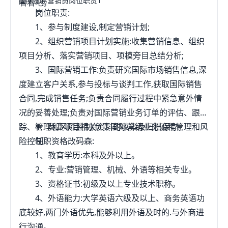
国际贸易营销员岗位职责1
看看吧。
岗位职责:
1、参与制度建设,制定营销计划;
2、组织营销项目计划实施:收集营销信息、组织
项目分析、落实营销项目、项模旁目总结分析;
3、国际营销工作:负责研究国际市场销售信息,深
度建立客户关系,参与投标与谈判工作,获取国际销售
合同,完成销售任务;负责合同履行过程中紧急意外情
况的妥善处理;负责对国际营销业务订单的评估、跟
踪、管理和风险控制;负责国际营销业务流程管理和风
4、负责项目相关资料的收集及归档保存。
险控制;
任职资格改码森:
1、教育学历:本科及外以上。
2、专业:营销管理、机械、外语等相关专业。
3、资格证书:初级及以上专业技术职称。
4、外语能力:大学英语六级及以上、商务英语功
底较好,两门外语优先,能够利用外语及时的.与外商进
行沟通。