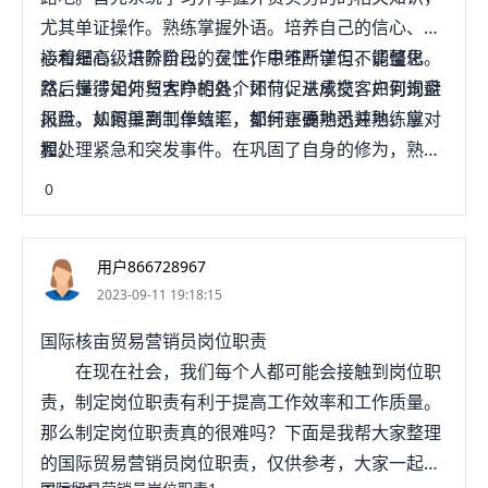
尤其单证操作。熟练掌握外语。培养自己的信心、耐
心和细心，培养自己的灵性，思维严谨但不能僵化。
接着是高级进阶阶段，在工作中不断学习，调整思
然后是涉足外贸大睁的各个环节，从承揽客户到询盘
路，懂得如何与客户相处，如何促进成交，如何规避
报盘，从跟单到制单结汇，都纤察要熟悉并熟练掌
风险。如何提高工作效率，如何正确地迅速地，应对
握。
和处理紧急和突发事件。在巩固了自身的修为，熟悉
了业务，熟悉了产品和经营思路之后，就谋求向独立
0
发展吧。
用户866728967
2023-09-11 19:18:15
国际核亩贸易营销员岗位职责
在现在社会，我们每个人都可能会接触到岗位职
责，制定岗位职责有利于提高工作效率和工作质量。
那么制定岗位职责真的很难吗？下面是我帮大家整理
的国际贸易营销员岗位职责，仅供参考，大家一起来