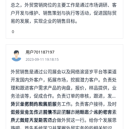
总之，外贸营销岗位的主要工作是通过市场调研、客
户开发与维护、销售策划与执行等活动，促进国际贸
易的发展，实现企业的销售目标。
0
用户701187197
2023-09-11 19:18:15
外贸销售是通过公司展会以及网络滚竖岁平台等渠道
开发国内外客户，拓展市场，挖掘潜力客户。负责处
理和跟进客户需求产品的询盘，报价，样品提供，业
务洽谈等，促成合作。负责订单的审核，跟进，发
货，单据制作和售后服务工作。负责客户接待，及时
外贸业务员的发展前景
汇报业务工作进展情况。了解市场动态，维护老客
做外贸业务员，前景不是问题，问题是个人的综合素
户，做好开发新客户。
质尤其是人型是否适合做外贸这一行。给你个发展思
路吧。首先系统学习并掌握外贸实务的的相关知识，