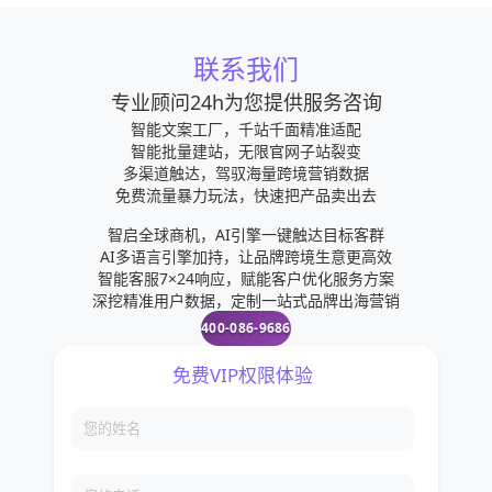
联系我们
专业顾问24h为您提供服务咨询
智能文案工厂，千站千面精准适配
智能批量建站，无限官网子站裂变
多渠道触达，驾驭海量跨境营销数据
免费流量暴力玩法，快速把产品卖出去
智启全球商机，AI引擎一键触达目标客群
AI多语言引擎加持，让品牌跨境生意更高效
智能客服7×24响应，赋能客户优化服务方案
深挖精准用户数据，定制一站式品牌出海营销
400-086-9686