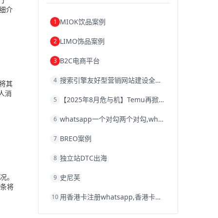
细介
MIOK饮品案例
1
LIMO饰品案例
2
B2C电商平台
3
搜索引擎友好型营销网站建设全攻略
4
将其
人消
【2025年8月危与机】Temu再掀封店风暴，独立站才是跨境卖家的避险通道
5
whatsapp一个对勾两个对勾,whatsapp对勾代表什么意思
6
BREO案例
7
独立站DTC出海
8
况。
史尼芙
9
条将
用香港卡注册whatsapp,香港卡不能注册whatsapp
10