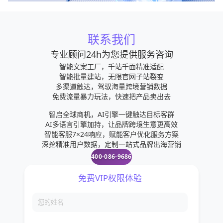
联系我们
专业顾问24h为您提供服务咨询
智能文案工厂，千站千面精准适配
智能批量建站，无限官网子站裂变
多渠道触达，驾驭海量跨境营销数据
免费流量暴力玩法，快速把产品卖出去
智启全球商机，AI引擎一键触达目标客群
AI多语言引擎加持，让品牌跨境生意更高效
智能客服7×24响应，赋能客户优化服务方案
深挖精准用户数据，定制一站式品牌出海营销
400-086-9686