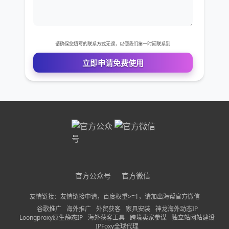
3、旋转照片。4、给照片添加贴纸。5、给照片添加
您的电话
文字。6、在照片上绘画。7、点击屏幕右下角的“发
送”图标8、选择一个位置。9、点按屏幕右下角的发
公司名称
送本文会教你在苹果或安卓智能手机上设置和使用
WhatsApp。它是一款免费的消息应用，允许你在连
需求描述
接无线网络或蜂窝数据时，发送消息或打电话给其他
WhatsApp用户。部分1：设置WhatsApp1、安装
WhatsApp。你可以从手机的应用商店免费下载。
2、打开WhatsApp。点按手机应用商店的打开按
请确保您填写的联系方式无误，以便我们第一时间联系到
钮，或是绿白色的WhatsApp图标。3、出现提示
立即申请免费使用
时，点按确定，允许WhatsApp访问你的通讯录。你
可能需要点按允许，允许WhatsApp发送通知。在安
卓手机上，这里需要点按允许。4、点按屏幕底部的
官方公众号
官方微信
同意并继续。在安卓手机上，点按同意并继续'。5、
友情链接：友情链接申请，百度权重>=1，请加出海帮官方微信
在页面中间的文本框输入手机号码。6、点按屏幕右
谷歌推广
海外推广
外贸获客
家具安装
神龙海外动态IP
上角的完成。在安卓手机上，点按屏幕底部的下一
Loongproxy原生静态IP
海外获客工具
跨境卖家参谋
独立站网站建设
IPFoxy全球代理