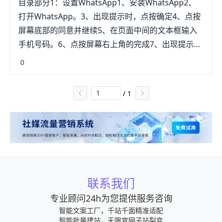
目录部分1：设置WhatsApp1、安装WhatsApp2、
打开WhatsApp。3、出现提示时，点按确定4、点按
屏幕底部的同意并继续5、在页面中间的文本框输入
手机号码。6、点按屏幕右上角的完成7、出现提示
时，点按确定8、打开手机的消息应用，也就是你平
0
时收发短信的应用。9、点按来自WhatsApp的消
息。10、在指定文本框中输入验证码。11、设置名称
/
1
和头像。12、点按下一步部分2：发送对话1、点按屏
幕底部的对话2、点按屏幕右上角“新建对话”图标。
3、选择一个联系人。4、点按屏幕底部的对话框。
5、输入对话。6、发送对话。部分3：添加文件和格
式1、打开一个对话。2、发送照片。3、点按屏幕左
下角的＋4、选择要发送的文件类型。5、发送文档、
联系我们
联系人信息或位置。6、编辑文字格式。部分4：进行
音频或视频通话1、点按“返回”按钮，回到“对话”页
专业顾问24h为您提供服务咨询
面。2、点按屏幕右上角“新建对话”图标3、选择一个
智能文案工厂，千站千面精准适配
智能批量建站，无限官网子站裂变