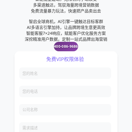
联系人。4、点按屏幕右上角电话形状的“通话”图标。
多渠道触达，驾驭海量跨境营销数据
5、切换到视频通话。部分5：添加联系人1、点按“返
免费流量暴力玩法，快速把产品卖出去
回”按钮，回到“对话”页面。2、点按屏幕右上角“新建
智启全球商机，AI引擎一键触达目标客群
对话”图标3、点按新的联系人4、输入联系人的名
AI多语言引擎加持，让品牌跨境生意更高效
智能客服7×24响应，赋能客户优化服务方案
字。5、点按屏幕中间的添加手机号码6、输入对方的
深挖精准用户数据，定制一站式品牌出海营销
手机号码。7、点按屏幕右上角宽明陪的完成8、点按
400-086-9686
屏幕左上方的完成9、邀请朋友使用WhatsApp。部
分6：创建群组1、点按“返回”按钮，回到“对话”页
面。2、点按“对话”页面顶端的新建群组3、选择群组
成员。4、点按屏幕右上角的下一步5、输入群组名
称。6、点按屏幕右上角的创建7、像平常一样发送消
息到群慎蠢组。部分7：添加WhatsApp动态1、点按
免费VIP权限体验
“返回”按钮，回到“对话”页面。2、点按屏幕左下方的
动态3、点按摄像机图标。4、添加动态。5、点按屏
您的姓名
幕右下角的“发送”图标部分8：使用WhatsApp摄像机
1、点按屏幕底部中间的摄像机2、拍摄一张照片。