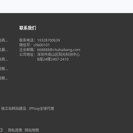
联系我们
境电商大
联系电话：19328700639
在即，
微信号：chb00101
何突
品风暴】
企业邮箱：668888@chuhaibang.com
增背
公司地址：
深圳市南山区阳光科创中心
占数字
境电商新
B座24楼2407-2410
政策放
借势突
度观察】
量背
自主流
度观察】
跨境电
红
独立站网站建设
IPFoxy全球代理
3
隐私政策
网站地图