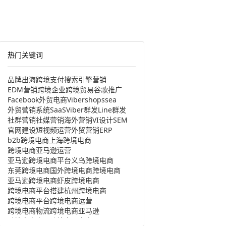
热门关键词
品牌出海
跨境支付
搜索引擎营销
EDM营销
跨境企业
跨境贸易
谷歌推广
Facebook
外贸电商
Viber
shopssea
外贸营销系统
SaaS
Viber群发
Line群发
社群营销
社媒营销
海外营销
VI设计
SEM
官网建设
短视频运营
外贸营销
ERP
b2b跨境电商
上海跨境电商
跨境电商亚马逊运营
亚马逊跨境电商平台
义乌跨境电商
东莞跨境电商
国外跨境电商
跨境电商
亚马逊跨境电商
虾皮跨境电商
跨境电商平台搭建
杭州跨境电商
跨境电商平台
跨境电商运营
跨境电商物流
跨境电商亚马逊
跨境电商产品
跨境出口电商