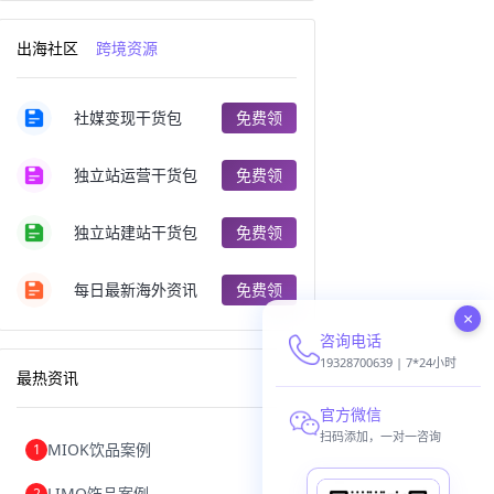
跨境电商出口
出口跨境电商
跨境电商企业
深圳跨境电商
出海社区
跨境资源
跨境电商分析
进口跨境电商
跨境电商服务
广州跨境电商
跨境电商市场
跨境电商创业
社媒变现干货包
免费领
跨境电商注册
跨境电商开店
跨境电商营销
跨境电商网站
跨境电商商品
个人跨境电商
独立站运营干货包
免费领
跨境电商案例
国内跨境电商
跨境电商管理
跨境电商卖家
郑州跨境电商
跨境电商趋势
独立站建站干货包
免费领
广东跨境电商
跨境电商支付
阿里跨境电商
全球跨境电商
每日最新海外资讯
免费领
跨境电商费用
美国跨境电商
×
跨境电商仓储
跨境电商推广
咨询电话
河南跨境电商
日本跨境电商
天津跨境电商
东南亚跨境电商
19328700639 | 7*24小时
最热资讯
跨境电商教程
成都跨境电商
独立站跨境电商
跨境电商独立站
官方微信
跨境电商b2b
阿里巴巴跨境电商
扫码添加，一对一咨询
MIOK饮品案例
1
跨境电商erp
西安跨境电商
韩国跨境电商
跨境电商退税
LIMO饰品案例
2