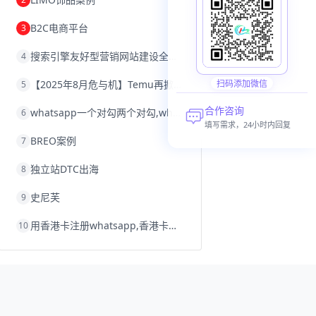
沈阳跨境电商
跨境电商服务平台
欧洲跨境电商
跨境电商关税
B2C电商平台
3
跨境电商网店
跨境电商物流模式
跨境电商建站
跨境电商国际物流
搜索引擎友好型营销网站建设全攻略
4
跨境电商结算
浙江跨境电商
宁波跨境电商
跨境电商的模式
【2025年8月危与机】Temu再掀封店风暴，独立站才是跨境卖家的避险通道
扫码添加微信
5
跨境电商优势
跨境电商的优势
seo运营
seo优化
seo
Shopify
独立站
合作咨询
whatsapp一个对勾两个对勾,whatsapp对勾代表什么意思
6
whatsapp群发
填写需求，24小时内回复
BREO案例
7
独立站DTC出海
8
史尼芙
9
用香港卡注册whatsapp,香港卡不能注册whatsapp
10